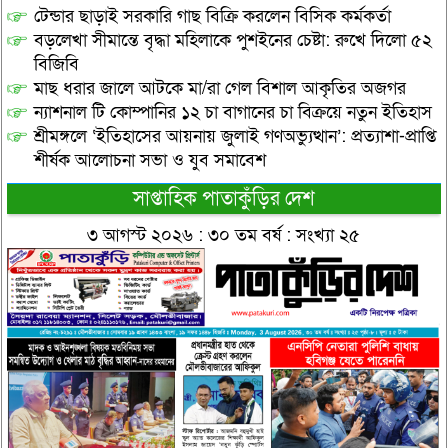
টেন্ডার ছাড়াই সরকারি গাছ বিক্রি করলেন বিসিক কর্মকর্তা
বড়লেখা সীমান্তে বৃদ্ধা মহিলাকে পুশইনের চেষ্টা: রুখে দিলো ৫২
বিজিবি
মাছ ধরার জালে আটকে মা/রা গেল বিশাল আকৃতির অজগর
ন্যাশনাল টি কোম্পানির ১২ চা বাগানের চা বিক্রয়ে নতুন ইতিহাস
শ্রীমঙ্গলে ‘ইতিহাসের আয়নায় জুলাই গণঅভ্যুত্থান’: প্রত্যাশা-প্রাপ্তি
শীর্ষক আলোচনা সভা ও যুব সমাবেশ
সাপ্তাহিক পাতাকুঁড়ির দেশ
৩ আগস্ট ২০২৬ : ৩০ তম বর্ষ : সংখ্যা ২৫