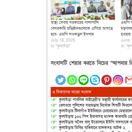
স্বাস্থ্য সেবায় সরকারের পাশাপাশি
এমপি 
বেসরকারি প্রতিষ্ঠানগুলোকে এগিয়ে আসতে
মন্ত্রণা
হবে- এমপি শওকতুল ইসলাম
হওয়ায় 
July 18, 2026
June 
In "কুলাউড়া"
In "কুল
সংবাদটি শেয়ার করতে নিচের “আপনার প্র
এ বিভাগের আরো সংবাদ
কুলাউড়া পাবলিক লাইব্রেরী’র অস্থায়ী কার্যালয়ের কার
রেলওয়ে পুলিশের সহায়তায় নিখোঁজ শিশুটি ফিরল
কুলাউড়ার টিলাগাঁও ইউনিয়নে চেয়ারম্যান মেম্বারদের দ্
কুলাউড়ায় ১০০ পিস ইয়াবাসহ মা/দক কারবারি গ্র
কুলাউড়ায় অবৈধ বালু উত্তোলনে ইউপি সদস্যকে জ
কুলাউড়ায় ডিবির অভিযানে মাদকসহ আটক ২