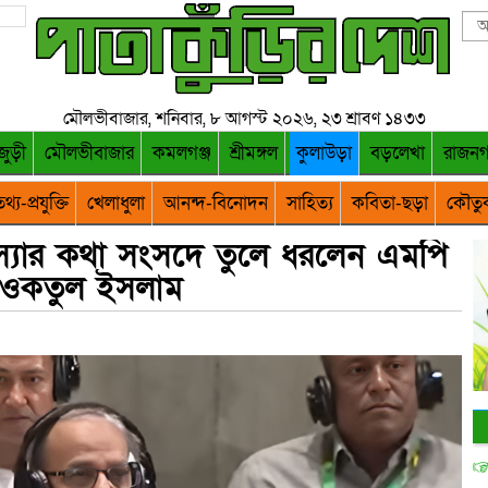
মৌলভীবাজার, শনিবার, ৮ আগস্ট ২০২৬, ২৩ শ্রাবণ ১৪৩৩
জুড়ী
মৌলভীবাজার
কমলগঞ্জ
শ্রীমঙ্গল
কুলাউড়া
বড়লেখা
রাজন
থ্য-প্রযুক্তি
খেলাধুলা
আনন্দ-বিনোদন
সাহিত্য
কবিতা-ছড়া
কৌতু
স্যার কথা সংসদে তুলে ধরলেন এমপি
ওকতুল ইসলাম