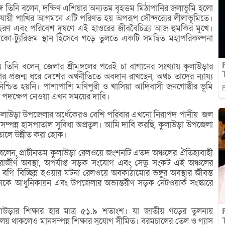
ঙ্গে তিনি বলেন, দক্ষিণ এশিয়ার অন্যতম বৃহত্তম মিঠাপানির জলাভূমি হলো
যায়ী পাখির আগমনে এটি পরিণত হয় অপরূপ সৌন্দরে‌্যর লীলাভূমিতে।
আহরণ এবং পরিবেশ দূষণে এই হাওরের জীববৈচিত্র্য আজ হুমকির মুখে।
কো-ট্যুরিজম স্থান হিসেবে গড়ে তুলতে একটি সমন্বিত মহাপরিকল্পনা
য়ে তিনি বলেন, জেলার শ্রীমঙ্গলের পরেই চা বাগানের সংখ্যায় কুলাউড়ার
 পর প্রজন্ম ধরে দেশের অর্থনীতিতে অবদান রাখছেন, অথচ তাদের ন্যায্য
 নিশ্চিত হয়নি। পাশাপাশি মণিপুরী ও খাসিয়া আদিবাসী জনগোষ্ঠীর ভূমি
কর পদক্ষেপ নেওয়া এখন সময়ের দাবি।
বলেন, কুলাউড়া উপজেলার অর্ধেকেরও বেশি পরিবার এখনো নিরাপদ পানীয় জল
মানসম্পন্ন হাসপাতাল সুবিধা অপ্রতুল। আমি দাবি করছি, কুলাউড়া উপজেলা
াসপাতালে উন্নীত করা হোক।
 বলেন, প্রাচীনতম কুলাউড়া রেলওয়ে জংশনটি এতদ অঞ্চলের ঐতিহ্যবাহী
রাজীর্ণ অবস্থা, অপর্যাপ্ত সড়ক সংযোগ এবং সেতু সংকট এই অঞ্চলের
েকে বগি বিচ্ছিন্ন হওয়ার ঘটনা রেলওয়ে অবকাঠামোর ভঙ্গুর অবস্থার জীবন্ত
নকে আধুনিকায়ন এবং উপজেলার অভ্যন্তরীণ সড়ক নেটওয়ার্ক সংস্কারে
কুলাউড়ার শিক্ষার হার মাত্র ৫১.৯ শতাংশ। যা জাতীয় গড়ের তুলনায়
ালয় থাকলেও মানসম্পন্ন শিক্ষার সুযোগ সীমিত। বরমচালের তেল ও গ্যাস