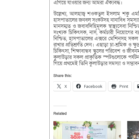
এগিয়ে যাওয়ার জন্য আমরা ঐক্যবদ্ধ।
উল্লেখ্য, আলহাজ্ব শওকতুল ইসলাম শকু এমপি
হাসপাতালের জনবল সংকটসহ নানাবিধ সমস্যা ছ
মানসম্মত ও জবাবদিহিমূলক স্বাস্থ্যসেবা নিশ্চ
সংখ্যক চিকিৎসক, নার্স, কর্মচারী নিয়োগের ব্যব
নিশ্চিত, হাসপাতালের এক্সরে মেশিনসহ সকল পর
রাখার প্রতিশ্রুতি দেন। এছাড়া চা-শ্রমিক ও ক্ষুদ
চিকিৎসা, শিক্ষাবান্ধব স্কুলের পরিবেশ ও জীব
কুলাউড়ার সকল প্রাকৃতিক স্পটগুলোকে পর্যটন 
গিয়ে প্রথমেই তিনি কুলাউড়ার সমস্যা ও সম্ভাবন
Share this:
X
Facebook
Print
Related