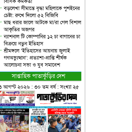
বিসিক কর্মকর্তা
বড়লেখা সীমান্তে বৃদ্ধা মহিলাকে পুশইনের
চেষ্টা: রুখে দিলো ৫২ বিজিবি
মাছ ধরার জালে আটকে মা/রা গেল বিশাল
আকৃতির অজগর
ন্যাশনাল টি কোম্পানির ১২ চা বাগানের চা
বিক্রয়ে নতুন ইতিহাস
শ্রীমঙ্গলে ‘ইতিহাসের আয়নায় জুলাই
গণঅভ্যুত্থান’: প্রত্যাশা-প্রাপ্তি শীর্ষক
আলোচনা সভা ও যুব সমাবেশ
সাপ্তাহিক পাতাকুঁড়ির দেশ
৩ আগস্ট ২০২৬ : ৩০ তম বর্ষ : সংখ্যা ২৫