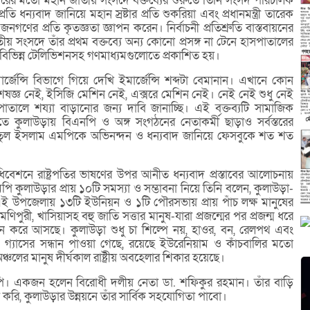
ীয় বারের মতো মহান জাতীয় সংসদে বক্তব্যের শুরুতে তিনি সংসদ পরিচালক
রতি ধন্যবাদ জানিয়ে মহান স্রষ্টার প্রতি শুকরিয়া এবং প্রধানমন্ত্রী তারেক
ণের প্রতি কৃতজ্ঞতা জ্ঞাপন করেন। নির্বাচনী প্রতিশ্রুতি বাস্তবায়নের
সংসদে তাঁর প্রথম বক্তব্যে অন্য কোনো প্রসঙ্গ না টেনে হাসপাতালের
টি বিভিন্ন টেলিভিশনসহ গণমাধ্যমগুলোতে প্রকাশিত হয়।
র্জেন্সি বিভাগে গিয়ে দেখি ইমার্জেন্সি শব্দটা বেমানান। এখানে কোন
শেষজ্ঞ নেই, ইসিজি মেশিন নেই, এক্সরে মেশিন নেই। নেই নেই শুধু নেই
াতালে শয্যা বাড়ানোর জন্য দাবি জানাচ্ছি। এই বক্তব্যটি সামাজিক
 কুলাউড়ায় বিএনপি ও অঙ্গ সংগঠনের নেতাকর্মী ছাড়াও সর্বস্তরের
ল ইসলাম এমপিকে অভিনন্দন ও ধন্যবাদ জানিয়ে ফেসবুকে শত শত
েশনে রাষ্ট্রপতির ভাষণের উপর আনীত ধন্যবাদ প্রস্তাবের আলোচনায়
কুলাউড়ার প্রায় ১০টি সমস্যা ও সম্ভাবনা নিয়ে তিনি বলেন, কুলাউড়া-
এই উপজেলায় ১৩টি ইউনিয়ন ও ১টি পৌরসভায় প্রায় পাঁচ লক্ষ মানুষের
 মণিপুরী, খাসিয়াসহ বহু জাতি সত্তার মানুষ-যারা প্রজন্মের পর প্রজন্ম ধরে
্থাপন করে আসছে। কুলাউড়া শুধু চা শিল্পে নয়, হাওর, বন, রেলপথ এবং
ও গ্যাসের সন্ধান পাওয়া গেছে, রয়েছে ইউরেনিয়াম ও কাঁচবালির মতো
চলের মানুষ দীর্ঘকাল রাষ্ট্রীয় অবহেলার শিকার হয়েছে।
। একজন হলেন বিরোধী দলীয় নেতা ডা. শফিকুর রহমান। তাঁর বাড়ি
রি, কুলাউড়ার উন্নয়নে তাঁর সার্বিক সহযোগিতা পাবো।