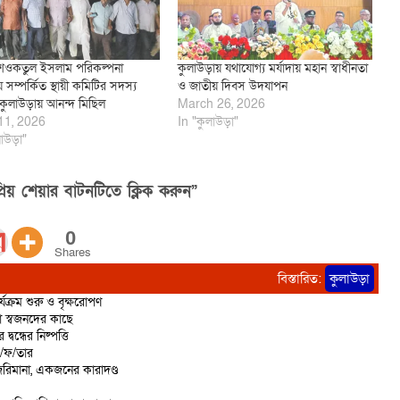
শওকতুল ইসলাম পরিকল্পনা
কুলাউড়ায় যথাযোগ্য মর্যাদায় মহান স্বাধীনতা
লয় সম্পর্কিত স্থায়ী কমিটির সদস্য
ও জাতীয় দিবস উদযাপন
কুলাউড়ায় আনন্দ মিছিল
March 26, 2026
11, 2026
In "কুলাউড়া"
াউড়া"
িয় শেয়ার বাটনটিতে ক্লিক করুন”
0
Shares
বিস্তারিত:
কুলাউড়া
্যক্রম শুরু ও বৃক্ষরোপণ
ো স্বজনদের কাছে
বন্ধের নিষ্পত্তি
ে/ফ/তার
রিমানা, একজনের কারাদণ্ড