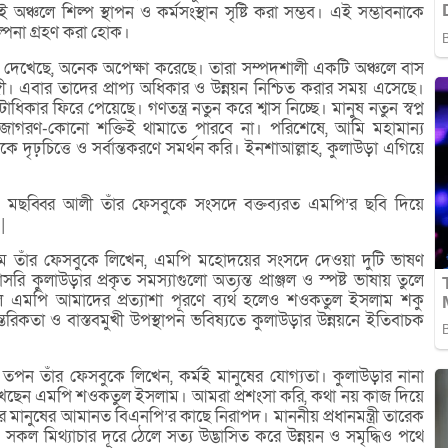
্চলে শিল্প স্থাপন ও কর্মসংস্থান সৃষ্টি করা সম্ভব। এই সম্ভাবনাকে
্পনা গ্রহণ করা হোক।
্ন দেখেছে, অনেক অপেক্ষা করেছে। তারা সম্পদশালী একটি অঞ্চলে বাস
গী। এবার তাদের প্রাপ্য অধিকার ও উন্নয়ন নিশ্চিত করার সময় এসেছে।
র ফিরে পেয়েছে। গণতন্ত্র নতুন করে শ্বাস নিচ্ছে। মানুষ নতুন স্বপ্ন
নজাগরণ-কোনো শক্তিই থামাতে পারবে না। পরিশেষে, আমি মহামান্য
াবকে দৃঢ়চিত্তে ও সর্বান্তকরণে সমর্থন করি। ইনশাআল্লাহ, কুলাউড়া এগিয়ে
. মছব্বির আলী তাঁর ফেসবুকে সংসদে বক্তব্যরত এমপি’র ছবি দিয়ে
|
তাঁর ফেসবুকে লিখেন, এমপি মহোদয়ের সংসদে দেওয়া দুটি ভাষণ
রি কুলাউড়ার প্রকৃত সমস্যাগুলো অত্যন্ত প্রাঞ্জল ও স্পষ্ট ভাষায় তুলে
এমপি আমাদের প্রত্যাশা পূরণে ব্যর্থ হলেও শওকতুল ইসলাম শকু
রিকতা ও বাস্তবমুখী উপস্থাপন ভবিষ্যতে কুলাউড়ার উন্নয়নে ইতিবাচক
রী তপন তাঁর ফেসবুকে লিখেন, কর্মই মানুষের যোগ্যতা। কুলাউড়ার নানা
রেখেছেন এমপি শওকতুল ইসলাম। আমরা প্রশংসা করি, কথা নয় কাজ দিয়ে
 মানুষের আমানত বিএনপি’র কাছে নিরাপদ। মাননীয় প্রধানমন্ত্রী তারেক
সকল মিথ্যাচার দূরে ঠেলে সত্য উদ্ভাসিত করে উন্নয়ন ও সমৃদ্ধিও পথে