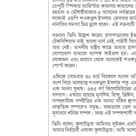
রবিবার ২৯ মার্চ প্রথমবার ও ৩০ মার্চ দ্বিত
ডেপুটি স্পিকার ব্যারিস্টার কায়সার কামালের প্
রহমান ও মৌলভীবাজার-২ আসনের সর্বস্তরের জনগ
লক্ষ্যেই এমপি শওকতুল ইসলাম রোববার জাতীয় 
নানাবিধ সমস্যা চিত্র তুলে ধরেন। এই বক্তব্য
বক্তব্যে তিনি উল্লেখ করেন, হাসপাতালের ইমা
টেকনিশিয়ান নাই, ভালো নার্স নেই, গাইনী বি
আর নেই। মাননীয় মন্ত্রীর কাছে আমার হাসপ
যোগাযোগ মাধ্যমে ব্যাপক ভাইরাল হয়। এতে
লোকজন এবং প্রবাসে থেকে অনেকেই শওকতু
পোস্ট করেন।
এদিকে সোমবার ৩০ মার্চ বিকেলে সংসদ অধিব
অংশ নিয়ে আলহাজ্ব শওকতুল ইসলাম শকু এমপি 
এক অনন্য ভূখন্ড। ৫৪৫ বর্গ কিলোমিটারের 
বসবাস। এখানে রয়েছে মুসলিম, হিন্দু, খ্রিষ্টান,
সাম্প্রদায়িক সম্প্রীতির এক অনন্য নজির স
প্রাকৃতিক সম্পদেও সমৃদ্ধ। বরমচালে তেল 
মূল্যবান খনিজ সম্পদ। অথচ এই সম্পদশালী অঞ্
তিনি বলেন, কুলাউড়ায় আমিসহ দুইজন এমপি
আমার নির্বাচনী এলাকা কুলাউড়ায়। আমি আশা ক