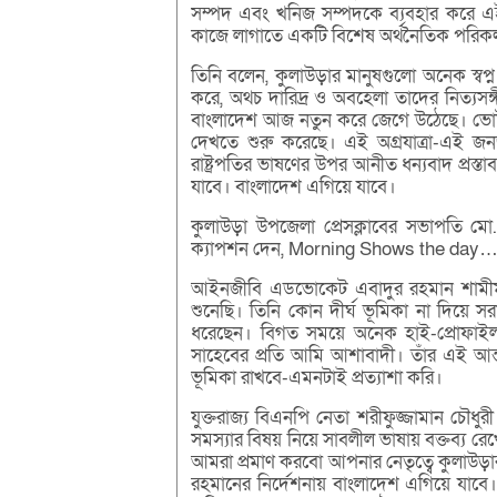
সম্পদ এবং খনিজ সম্পদকে ব্যবহার করে এই অঞ
কাজে লাগাতে একটি বিশেষ অর্থনৈতিক পরিকল
তিনি বলেন, কুলাউড়ার মানুষগুলো অনেক স্বপ
করে, অথচ দারিদ্র ও অবহেলা তাদের নিত্যসঙ্
বাংলাদেশ আজ নতুন করে জেগে উঠেছে। ভোটাধিকা
দেখতে শুরু করেছে। এই অগ্রযাত্রা-এই জ
রাষ্ট্রপতির ভাষণের উপর আনীত ধন্যবাদ প্রস্ত
যাবে। বাংলাদেশ এগিয়ে যাবে।
কুলাউড়া উপজেলা প্রেসক্লাবের সভাপতি মো
ক্যাপশন দেন, Morning Shows the day…
আইনজীবি এডভোকেট এবাদুর রহমান শামীম 
শুনেছি। তিনি কোন দীর্ঘ ভূমিকা না দিয়ে সরাস
ধরেছেন। বিগত সময়ে অনেক হাই-প্রোফাইল 
সাহেবের প্রতি আমি আশাবাদী। তাঁর এই আন্ত
ভূমিকা রাখবে-এমনটাই প্রত্যাশা করি।
যুক্তরাজ্য বিএনপি নেতা শরীফুজ্জামান চৌধু
সমস্যার বিষয় নিয়ে সাবলীল ভাষায় বক্তব্য 
আমরা প্রমাণ করবো আপনার নেতৃত্বে কুলাউড়ার
রহমানের নির্দেশনায় বাংলাদেশ এগিয়ে যাবে। 