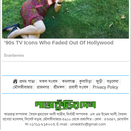
প্রথম পাতা
সকল সংবাদ
কমলগঞ্জ
কুলাউড়া
জুড়ী
বড়লেখা
মৌলভীবাজার
রাজনগর
শ্রীমঙ্গল
প্রবাসী সংবাদ
Privacy Policy
ভারপ্রাপ্ত সম্পাদক: সৈয়দ হুমায়েদ আলী শাহীন, নির্বাহী সম্পাদক: এস এম উমেদ আলী, সৈয়দা
রাবেয়া ম্যানশন, সিলেট সড়ক, মৌলভীবাজার-৩২০০ থেকে প্রকাশিত। ফোন : ৫৩৩৪৭, মোবাইল
নং ০১৭১১-৮১৪০০৩, E-mail : umedntv@gmail.com