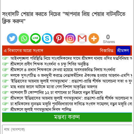
সংবাদটি শেয়ার করতে নিচের “আপনার প্রিয় শেয়ার বাটনটিতে
ক্লিক করুন”
0
Shares
এ বিভাগের আরো সংবাদ
বিস্তারিত:
শ্রীমঙ্গল
আইনশৃঙ্খলা পরিস্থিতি নিয়ে সাংবাদিকদের সাথে শ্রীমঙ্গল থানায় ওসির মতবিনিময় অনু
শ্রীমঙ্গলে প্রবীণ শিক্ষক সংবর্ধনা ও চক্ষু শিবির অনুষ্ঠিত
শ্রীমঙ্গলে ৪ প্রধান শিক্ষককে দেওয়া হয়েছে অবসরজনিত বিদায় সংবর্ধনা
দলকে সুসংগঠিত ও জনমুখী করতে নেতাকর্মীদের ঐক্যবদ্ধ হওয়ার আহ্বান-এমপি মু
‘ইতিহাসের আয়নায় জুলাই গণঅভ্যুত্থান’ : প্রত্যাশা-প্রাপ্তি শীর্ষক আলোচনা সভা ও যু
মাছ ধরার জালে আটকে মা/রা গেল বিশাল আকৃতির অজগর
ন্যাশনাল টি কোম্পানির ১২ চা বাগানের চা বিক্রয়ে নতুন ইতিহাস
শ্রীমঙ্গলে ‘ইতিহাসের আয়নায় জুলাই গণঅভ্যুত্থান’: প্রত্যাশা-প্রাপ্তি শীর্ষক আলোচনা
চা শ্রমিকদের ন্যুনতম মজুরি পুনর্নিরধারণের দাবিতে সংবাদ সম্মেলন, নতুন মজুরি বো
শ্রীমঙ্গলে জুলাই গণঅভ্যুত্থান দিবস পালিত
মন্তব্য করুন