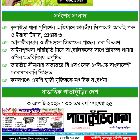
সর্বশেষ সংবাদ
কুলাউড়া থানা পুলিশের অভিযানে ভারতীয় সিগারেট, চোরাই গরু
ও ইয়াবা উদ্ধার; গ্রেপ্তার ৩
মৌলভীবাজার ও শ্রীমঙ্গলে ডিডাফের গাছের চারা বিতরণ
আইনশৃঙ্খলা পরিস্থিতি নিয়ে সাংবাদিকদের সাথে শ্রীমঙ্গল থানায়
ওসির মতবিনিময় অনুষ্ঠিত
ভারতীয় সীমানার অভ্যন্তরে বিএসএফের গু/লি/তে বাংলাদেশী
চোরাকারবারি নি/হ/ত
কমলগঞ্জে এমপি হাজী মুজিবকে নাগরিক সংবর্ধনা
সাপ্তাহিক পাতাকুঁড়ির দেশ
৩ আগস্ট ২০২৬ : ৩০ তম বর্ষ : সংখ্যা ২৫