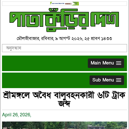
মৌলভীবাজার, রবিবার, ৯ আগস্ট ২০২৬, ২৫ শ্রাবণ ১৪৩৩
Main Menu
Sub Menu
শ্রীমঙ্গলে অবৈধ বালুবহনকারী ৬টি ট্রাক
জব্দ
April 26, 2026,