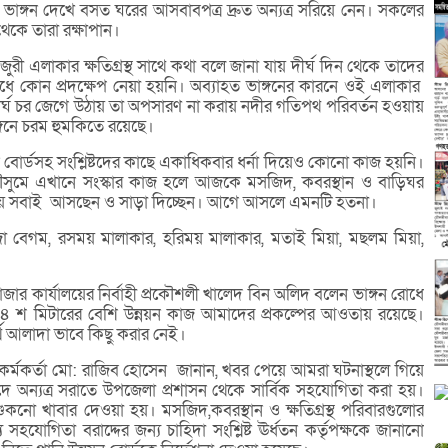
াঙ্গন দেখে বসত ঘরের আসবাবপত্র দ্রুত অন্যত্র সরিয়ে নেন। সকলের
থেকে তারা রক্ষাপান।
ুরী এলাকার ক্ষতিগ্রস্থ সাথে কথা বলে জানা যায় দীর্ঘ দিন থেকে তাদের
োধে কোন প্রদক্ষেপ নেয়া হয়নি। অব্যাহত ভাঙ্গনের কারনে ওই এলাকার
দীর্ঘ চর জেগে উঠায় তা অপসারণ না করায় নদীর গতিপথ পরিবর্তন হওয়ায়
্গনে চরম হুমকিতে রয়েছে।
্নয়ন বোর্ডসহ সংশ্লিষ্টদের কাছে একাধিকবার ধর্না দিয়েও কোনো কাজ হয়নি।
ৌসুমে এখানে সংস্কার কাজ হলে আজকে মসজিদ, কবরস্থান ও বাড়িঘর
পেয়ে সবাই আসছেন ও সাড়া দিচ্ছেন। আগে আসলে এমনটি হতনা।
াদিজা বেগম, রসময় মালাকার, হরিময় মালাকার, মতাই মিয়া, মছলম মিয়া,
ার কার্যালয়ের নির্বাহী প্রকৌশলী খালেদ বিন অলিদ বলেন ভাঙ্গন রোধে
 শ মিটারের বেশি উন্নয়ন কাজ আমাদের প্রকল্পের আওতায় রয়েছে।
ে আলাদা ভাবে কিছু করার নেই।
র্মকর্তা মো: রাজিব হোসেন জানান, খবর পেয়ে আমরা ঘটনাস্থলে গিয়ে
পদে অন্যত্র সরাতে উপজেলা প্রশাসন থেকে সার্বিক সহযোগিতা করা হয়।
 শুকনো খাবার দেওয়া হয়। মসজিদ,কবরস্থান ও ক্ষতিগ্রস্থ পরিবারগুলোর
য সহযোগিতা বরাদ্দের জন্য চাহিদা সংশ্লিষ্ট ঊর্ধতন কর্তৃপক্ষকে জানানো