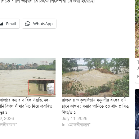
 নিতে পানি উন্নয়ন বোর্ডকে নির্দেশনা দেওয়া হয়েছে।
Email
WhatsApp
জারে বন্যার সার্বিক উন্নতি, নদ-
রাজনগর ও কুলাউড়ায় মনুনদীর বাঁধের ৩টি
নি বিপদ সীমার নিচ দিয়ে প্রবাহিত
স্থানে ভাঙ্গন : বন্যার পানিতে ৩৫ গ্রাম প্লাবিত,
ত্যু ১
নি/হ/ত ১
2, 2026
July 11, 2026
লভীবাজার"
In "মৌলভীবাজার"