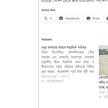
হয়েছে। ভাঙ্গন রোধে দ্রুত প্রয়োজনীয় পদক্ষেপ
Share this:
X
Facebook
Print
Related
মনুর ভাঙ্গনের কবলে শতাধিক পরিবার
স্টাফ রিপোর্টার॥ মৌলভীবাজার পৌর
শহরের ১নং ওয়ার্ডের সৈয়ারপুর এলাকার
মনুনদীর তীরে শতাধিক আধা কাচা ও
টিনসেডের তৈরি বাড়িঘর নদীগর্ভে বিলিন
হয়ে যাচ্ছে। কয়েকদিন পূর্বে টানা বৃষ্টি আর
উজান থেকে পাহাড়ি ঢলের কারনে নদীর
November 1, 2017
মৌলভীবা
পানি বৃদ্ধির ফলে এসব বাড়িঘর হটাৎ করে
In "মৌলভীবাজার"
নদীর পা
ভাঙ্গনের কবলে পড়ে। বুধবার ১ নভেম্বর
হচ্ছে, মৃ
দুপুরের দিকে সরেজমিনে গিয়ে…
July 1
In "মৌ