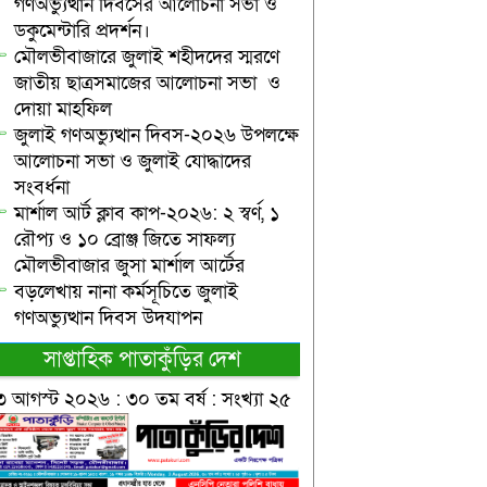
গণঅভ্যুত্থান দিবসের আলোচনা সভা ও
ডকুমেন্টারি প্রদর্শন।
মৌলভীবাজারে জুলাই শহীদদের স্মরণে
জাতীয় ছাত্রসমাজের আলোচনা সভা ও
দোয়া মাহফিল
জুলাই গণঅভ্যুত্থান দিবস-২০২৬ উপলক্ষে
আলোচনা সভা ও জুলাই যোদ্ধাদের
সংবর্ধনা
মার্শাল আর্ট ক্লাব কাপ-২০২৬: ২ স্বর্ণ, ১
রৌপ্য ও ১০ ব্রোঞ্জ জিতে সাফল্য
মৌলভীবাজার জুসা মার্শাল আর্টের
বড়লেখায় নানা কর্মসূচিতে জুলাই
গণঅভ্যুত্থান দিবস উদযাপন
সাপ্তাহিক পাতাকুঁড়ির দেশ
৩ আগস্ট ২০২৬ : ৩০ তম বর্ষ : সংখ্যা ২৫