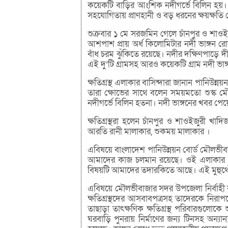
কয়েকটি বাড়ির আংশিক নদীগর্ভে বিলিন হয়। ভ
সহযোগিতায় প্রাণহানী ও বড় ধরনের ক্ষয়ক্ষতি 
শুক্রবার ১ মে সরজমিন গেলে চাঁনপুর ও শাওইজ
আশপাশ প্রায় অর্ধ কিলোমিটার নদী ভাঙ্গন র
বাঁধ চরম ঝুঁকিতে রয়েছে। নদীর দক্ষিণপাড়ে 
এই দু’টি গ্রামসহ আরও কয়েকটি গ্রাম নদী ভাঙ
ক্ষতিগ্রস্থ এলাকার বাসিন্দারা জানান পানিউন
তারা ক্ষোভের সাথে বলেন সময়মতো শুস্ক ম
নদীগর্ভে বিলিন হতনা। নদী ভাঙ্গনের খবর 
ক্ষতিগ্রস্থরা হলেন চাঁনপুর ও শাওইজুরী খ
আরতি রানী মালাকার, শুকময় মালাকার ।
এবিষয়ে বাংলাদেশ পানিউন্নয়ন বোর্ড মৌলভীবাজ
আমাদের কাজ চলমান রয়েছে। ওই এলাকার ৪
বিষয়টি আমাদের তদারকিতে আছে। এই মুহুর্থ
এবিষয়ে মৌলভীবাজার সদর উপজেলা নির্বাহী ক
ক্ষতিগ্রস্থদের আসবাবপত্রসহ তাদেরকে নিরা
তাছাড়া তাৎক্ষণিক ক্ষতিগ্রস্থ পরিবারগুলোকে
ঘরবাড়ি পুনরায় নির্মাণের জন্য টিনসহ অন্যান্