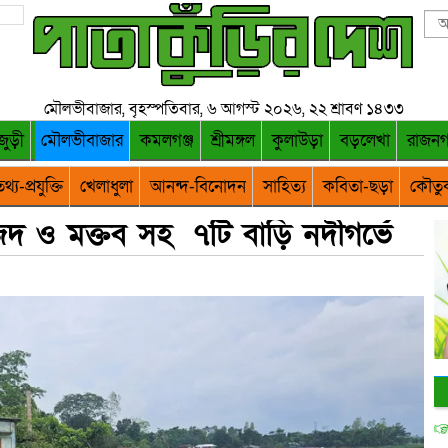
মৌলভীবাজার, বৃহস্পতিবার, ৬ আগস্ট ২০২৬, ২২ শ্রাবণ ১৪৩৩
জুড়ী
মৌলভীবাজার
কমলগঞ্জ
শ্রীমঙ্গল
কুলাউড়া
বড়লেখা
রাজন
থ্য-প্রযুক্তি
খেলাধুলা
আনন্দ-বিনোদন
সাহিত্য
কবিতা-ছড়া
কৌতু
িদ ও মক্তব সহ ৭টি বাড়ি নদীগর্ভে