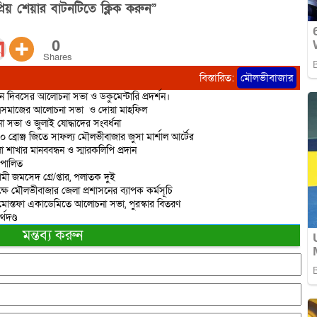
িয় শেয়ার বাটনটিতে ক্লিক করুন”
0
Shares
বিস্তারিত:
মৌলভীবাজার
ান দিবসের আলোচনা সভা ও ডকুমেন্টারি প্রদর্শন।
াত্রসমাজের আলোচনা সভা ও দোয়া মাহফিল
 সভা ও জুলাই যোদ্ধাদের সংবর্ধনা
 ১০ ব্রোঞ্জ জিতে সাফল্য মৌলভীবাজার জুসা মার্শাল আর্টের
াখার মানববন্ধন ও স্মারকলিপি প্রদান
 পালিত
মী জমসেদ গ্রে/প্তার, পলাতক দুই
ষে মৌলভীবাজার জেলা প্রশাসনের ব্যাপক কর্মসূচি
শাহ মোস্তফা একাডেমিতে আলোচনা সভা, পুরস্কার বিতরণ
থদণ্ড
মন্তব্য করুন