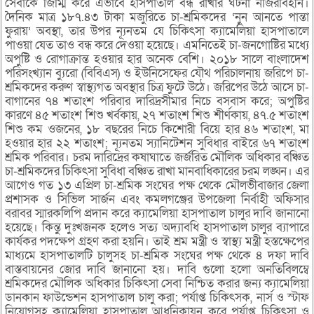
সেবাকে জিম্মি করে এভাবে হাসপাতাল বন্ধ রাখার ঘটনা নজিরবিহীন।
দৈনিক মাত্র ১৮৭.৪৩ টাকা মজুরিতে চা-শ্রমিকদের ‘নুন আনতে পান্তা
ফুরায়’ অবস্থা, তার উপর ন্যূনতম যে চিকিৎসা ক্যামেলিয়া হাসপাতালে
পাওয়া যেত তাও বন্ধ করে দেওয়া হয়েছে। এমনিতেই চা-জনগোষ্টির মধ্যে
অপুষ্টি ও রোগাক্রান্ত হওয়ার হার অনেক বেশি। ২০১৮ সালে বাংলাদেশ
পরিসংখ্যান ব্যুরো (বিবিএস) ও ইউনিসেফের যৌথ পরিচালনায় জরিপে চা-
শ্রমিকদের করুণ স্বাস্থ্যগত অবস্থার চিত্র ফুটে উঠে। জরিপের উঠে আসে চা-
বাগানের ৭৪ শতাংশ পরিবার দারিদ্রসীমার নিচে বসবাস করে; অপুষ্টির
কারণে ৪৫ শতাংশ শিশু খর্বকায়, ২৭ শতাংশ শিশু শীর্ণকায়, ৪৭.৫ শতাংশ
শিশু কম ওজনের, ১৮ বছরের নিচে কিশোরী বিয়ে হার ৪৬ শতাংশ, মা
হওয়ার হার ২২ শতাংশ; ন্যূনতম স্যানিটেশন সুবিধার বাইরে ৬৭ শতাংশ
শ্রমিক পরিবার। চরম দারিদ্রের কষাঘাতে জর্জরিত মৌলিক অধিকার বঞ্চিত
চা-শ্রমিকদের চিকিৎসা সুবিধা বঞ্চিত রাখা মানবাধিকারের চরম লঙ্ঘন। এর
আগেও গত ১৩ এপ্রিল চা-শ্রমিক সংঘের পক্ষ থেকে মৌলভীবাজার জেলা
প্রশাসক ও সিভিল সার্জন এবং কমলগঞ্জের উপজেলা নির্বাহী অফিসার
বরাবর স্মারকলিপি প্রদান করে ক্যামেলিয়া হাসপাতাল চালুর দাবি জানানো
হয়েছে। কিন্তু দুঃখজনক হলেও সত্য অদ্যাবধি হাসপাতাল চালুর ব্যাপারে
কার্যকর পদক্ষেপ গ্রহণ করা হয়নি। তাই শ্রম মন্ত্রী ও স্বাস্থ্য মন্ত্রী হস্তক্ষেপের
মাধ্যমে হাসপাতালটি চালুসহ চা-শ্রমিক সংঘের পক্ষ থেকে ৪ দফা দাবি
বাস্তবায়নের জোর দাবি জানানো হয়। দাবি গুলো হলো অনতিবিলম্বে
শ্রমিকদের মৌলিক অধিকার চিকিৎসা সেবা নিশ্চিত করার জন্য ক্যামেলিয়া
ডানকান ফাউন্ডেশন হাসপাতাল চালু করা; পর্যাপ্ত চিকিৎসক, নার্স ও স্টাফ
নিয়োগসহ ক্যামেলিয়া হাসপাতাল আধুনিকায়ন করে পর্যাপ্ত চিকিৎসা ও