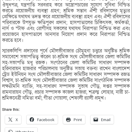
ঔষুধপত্র, যন্ত্রপাতি সরবরাহ করে অস্ত্রোপচারের সুযোগ সুবিধা নিশ্চিত
করতে প্রয়োজনীয় ব্যবস্থা গ্রহণ; শ্রমিক সন্তান ঐশী রবিদাসের মৃত্যুর
প্রেক্ষিতে যথাযথ তদন্ত করে প্রয়োজনীয় ব্যবস্থা গ্রহণ এবং ঐশী রবিদাসের
পরিবারকে উপযুক্ত ক্ষতিপুরণ প্রদান; হাসপাতালের চিকিৎসক, কর্মকর্তা,
নার্স ও স্টাফ এবং রোগীসহ সকলের যথাযথ নিরাপত্তা নিশ্চিত করা এবং
প্রয়োজনে হাসপাতালে আনসার নিয়োগ প্রদান করে নিরাপত্তা নিশ্চিত
করতে হবে।
স্মারকলিপি প্রদানের পূর্বে মৌলভীবাজার চৌমুহনা চত্ত্বরে অনুষ্টিত শ্রমিক
সমাবেশে সভাপতিত্ব করেন চা-শ্রমিক সংঘ মৌলভীবাজার জেলা কমিটির
সহ-সভাপতি মধু রজক। সংগঠনের জেলা কমিটির সাধারণ সম্পাদক
হরিনারায়ন হাজরার পরিচালনায় অনুষ্টিত সভায় বক্তব্য রাখেন বাংলাদেশ
ট্রেড ইউনিয়ন সংঘ মৌলভীবাজার জেলা কমিটির সাধারণ সম্পাদক রজত
বিশ্বাস, চা-শ্রমিক সংঘ মৌলভীবাজার জেলা কমিটির সাংগঠনিক সম্পাদক
লক্ষèীমনি ব্যাক্তি, সহ-সাধারণ সম্পাদক সুভাষ গৌড়, দপ্তর সম্পাদক
রামনারায়ন গৌড়, প্রচার সম্পাদক কাজল হাজরা, শত্রুঘ্ন লোহার, নারী চা-
শ্রমিকনেত্রী নমিতা বর্মা, গীতা গোয়ালা, শেফালী র‌্যালী প্রমূখ।
Share this:
X
Facebook
Print
Email