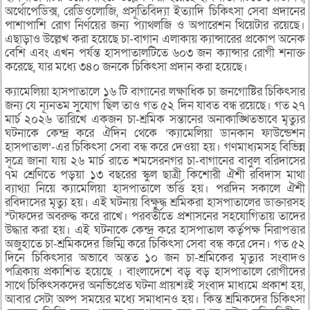
অর্থোপেডিক্স, রেডিওলোজি, প্রসূতিবিদ্যা ইত্যাদি চিকিৎসা সেবা প্রদানের
পাশাপাশি রোগ নির্ণয়ের জন্য প্যাথলজি ও অপারেশন থিয়েটার রয়েছে।
এছাড়াও উল্লেখ করা হয়েছে চা-বাগান এলাকায় ক্যান্সারের প্রকোপ অনেক
বেশি এবং এখন পর্যন্ত হাসপাতালটিতে ৬০৩ জন ক্যান্সার রোগী শনাক্ত
করেছে, যার মধ্যে ৩৪০ জনকে চিকিৎসা প্রদান করা হয়েছে।
ক্যামেলিয়া হাসপাতালে ১৬ টি বাগানের লক্ষাধিক চা জনগোষ্টির চিকিৎসার
জন্য যে ন্যূনতম সুযোগ ছিল তাও গত ৫২ দিন যাবত বন্ধ রয়েছে। গত ২৭
মার্চ ২০২৬ তারিখে একজন চা-শ্রমিক সন্তানের অনাকাঙ্খিতভাবে মৃত্যুর
ঘটনাকে কেন্দ্র করে ঐদিন থেকে ‘ক্যামেলিয়া ডানকান ফাউন্ডেশন
হাসপাতাল’-এর চিকিৎসা সেবা বন্ধ করে দেওয়া হয়। গণমাধ্যমসহ বিভিন্ন
সূত্রে জানা যায় ২৬ মার্চ রাতে শমসেরনগর চা-বাগানের বাবুল বরিদাসের
৭ম শ্রেণিতে পড়য়া ১৩ বছরের স্কুল ছাত্রী কিশোরী ঐশী রবিদাস মাথা
ব্যাথ্যা নিয়ে ক্যামেলিয়া হাসপাতালে ভর্ত্তি হয়। পরদিন সকালে ঐশী
রবিদাসের মৃত্যু হয়। এই ঘটনায় বিক্ষুদ্ধ শ্রমিকরা হাসপাতালের ডাক্তারসহ
স্টাফদের অবরুদ্ধ করে রাখে। পরবর্তীতে প্রশাসনের সহযোগিতায় তাদের
উদ্ধার করা হয়। এই ঘটনাকে কেন্দ্র করে হাসপাতাল কর্তৃপক্ষ নিরাপত্তার
অজুহাতে চা-শ্রমিকদের জিম্মি করে চিকিৎসা সেবা বন্ধ করে দেন। গত ৫২
দিনে চিকিৎসার অভাবে অন্তত ১০ জন চা-শ্রমিকের মৃত্যুর সংবাদও
পত্রিকায় প্রকাশিত হয়েছে । বাংলাদেশে বড় বড় হাসপাতালে রোগীদের
সাথে চিকিৎসকদের অনভিপ্রেত ঘটনা প্রায়শঃই সংবাদ মাধ্যমে প্রকাশ হয়,
আবার সেটা অল্প সময়ের মধ্যে সমাধানও হয়। কিন্ত শ্রমিকদের চিকিৎসা