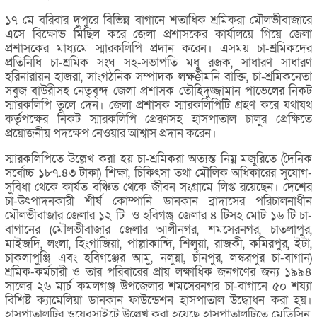
১৭ মে বরিবার দুপুরে বিভিন্ন বাগানে শতাধিক শ্রমিকরা মৌলভীবাজারে
এসে বিক্ষোভ মিছিল করে জেলা প্রশাসকের কার্যালয়ে গিয়ে জেলা
প্রশাসকের মাধ্যমে স্মারকলিপি প্রদান করেন। এসময় চা-শ্রমিকদের
প্রতিনিধি চা-শ্রমিক সংঘ সহ-সভাপতি মধু রজক, সাধারণ সাধারণ
হরিনারায়ন হাজরা, সাংগঠনিক সম্পাদক লক্ষèীমনি বাক্তি, চা-শ্রমিকনেতা
সবুজ বাউরীসহ নেতৃবৃন্দ জেলা প্রশাসক তৌহিদুজ্জামান পাভেলের নিকট
স্মারকলিপি তুলে দেন। জেলা প্রশাসক স্মারকলিপিটি গ্রহণ করে যথাযথ
কর্তৃপক্ষের নিকট স্মারকলিপি প্রেরণসহ হাসপাতাল চালুর প্রেক্ষিতে
প্রয়োজনীয় পদক্ষেপ নেওয়ার আশ্বাস প্রদান করেন।
স্মারকলিপিতে উল্লেখ করা হয় চা-শ্রমিকরা অত্যন্ত নিম্ন মজুরিতে (দৈনিক
সর্বোচ্চ ১৮৭.৪৩ টাকা) শিক্ষা, চিকিৎসা তথা মৌলিক অধিকারের সুযোগ-
সুবিধা থেকে কার্যত বঞ্চিত থেকে জীবন সংগ্রামে লিপ্ত রয়েছেন। দেশের
চা-উৎপাদনকারী শীর্ষ কোম্পানি ডানকান ব্রাদাসের পরিচালনাধীন
মৌলভীবাজার জেলার ১২ টি ও হবিগঞ্জ জেলার ৪ টিসহ মোট ১৬ টি চা-
বাগানের (মৌলভীবাজার জেলার আলীনগর, শমসেরনগর, চাতলাপুর,
মাইজদি, লংলা, হিংগাজিয়া, পাল্লাকান্দি, শিলুয়া, রাজকী, কমিরপুর, ইটা,
চাকলাপুঞ্জি এবং হবিগঞ্জের আমু, নলুয়া, চাঁনপুর, লস্করপুর চা-বাগান)
শ্রমিক-কর্মচারী ও তার পরিবারের প্রায় লক্ষাধিক জনগণের জন্য ১৯৯৪
সালের ২৬ মার্চ কমলগঞ্জ উপজেলার শমসেরনগর চা-বাগানে ৫০ শয্যা
বিশিষ্ট ক্যামেলিয়া ডানকান ফাউন্ডেশন হাসপাতাল উদ্ধোধন করা হয়।
হাসপাতালটির ওয়েবসাইটে উল্লেখ করা হয়েছে হাসপাতালটিতে মেডিসিন,