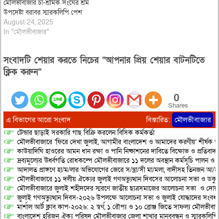
মৌলভীবাজার চা-শ্রমিক সংঘের শ্রম
উপদেষ্টা বরাবর স্মারকলিপি পেশ
August 24, 2025
In "মৌলভীবাজার"
সংবাদটি শেয়ার করতে নিচের “আপনার প্রিয় শেয়ার বাটনটিতে
ক্লিক করুন”
0
Shares
এ বিভাগের আরো সংবাদ
বিস্তারিত:
মৌলভীবাজার
টেন্ডার ছাড়াই সরকারি গাছ বিক্রি করলেন বিসিক কর্মকর্তা
মৌলভীবাজারে ‘ফিরে দেখা জুলাই, আগামীর বাংলাদেশ ও আমাদের করণীয়’ শীর্ষক আ
কাউয়াদিঘি হাওরের আমন ধান রক্ষা ও পানি নিষ্কাশনের দাবিতে বিক্ষোভ ও প্রতিবাদ
দ্রব্যমূল্যের ঊর্ধ্বগতি রোধকল্পে মৌলভীবাজারে ১১ দলের অবস্থান কর্মসূচি পালন ও স
আদালত প্রাঙ্গণে হা/ম/লার অভিযোগের জেরে স/ন্ত্রা/সী মা/মলা, বাদীসহ তিনজন আ/হ
মৌলভীবাজারে ১১ দলীয় ঐক্যের জুলাই গণঅভ্যুত্থান দিবসের আলোচনা সভা ও ডকুমেন্
মৌলভীবাজারে জুলাই শহীদদের স্মরণে জাতীয় ছাত্রসমাজের আলোচনা সভা ও দোয়
জুলাই গণঅভ্যুত্থান দিবস-২০২৬ উপলক্ষে আলোচনা সভা ও জুলাই যোদ্ধাদের সংবর্ধ
মার্শাল আর্ট ক্লাব কাপ-২০২৬: ২ স্বর্ণ, ১ রৌপ্য ও ১০ ব্রোঞ্জ জিতে সাফল্য মৌলভীবাজ
বাংলাদেশ হরিজন ঐক্য পরিষদ মৌলভীবাজার জেলা শাখার মানববন্ধন ও স্মারকলিপি প