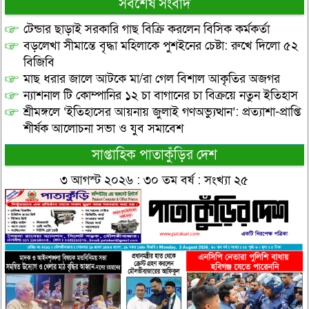
সর্বশেষ সংবাদ
টেন্ডার ছাড়াই সরকারি গাছ বিক্রি করলেন বিসিক কর্মকর্তা
বড়লেখা সীমান্তে বৃদ্ধা মহিলাকে পুশইনের চেষ্টা: রুখে দিলো ৫২
বিজিবি
মাছ ধরার জালে আটকে মা/রা গেল বিশাল আকৃতির অজগর
ন্যাশনাল টি কোম্পানির ১২ চা বাগানের চা বিক্রয়ে নতুন ইতিহাস
শ্রীমঙ্গলে ‘ইতিহাসের আয়নায় জুলাই গণঅভ্যুত্থান’: প্রত্যাশা-প্রাপ্তি
শীর্ষক আলোচনা সভা ও যুব সমাবেশ
সাপ্তাহিক পাতাকুঁড়ির দেশ
৩ আগস্ট ২০২৬ : ৩০ তম বর্ষ : সংখ্যা ২৫