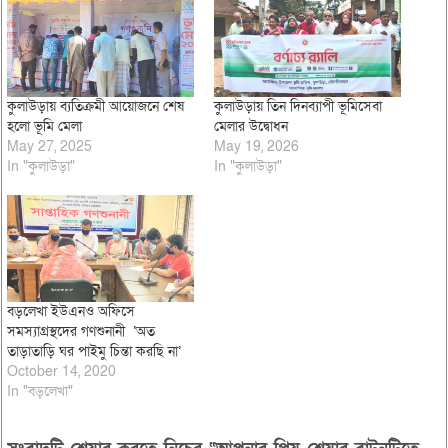
কুলাউড়ায় ব্যতিক্রমী আয়োজনে শেষ
কুলাউড়ায় তিন দিনব্যাপী ভূমিসেবা
হলো ভূমি মেলা
মেলার উদ্বোধন
May 27, 2025
May 19, 2026
In "কুলাউড়া"
In "কুলাউড়া"
বড়লেখা ইউএনও অফিসে
সমস্যাগ্রস্থদের গণশুনানী ‘অত
তাড়াতাড়ি ঘর পাইমু চিন্তা করছি না’
October 14, 2020
In "বড়লেখা"