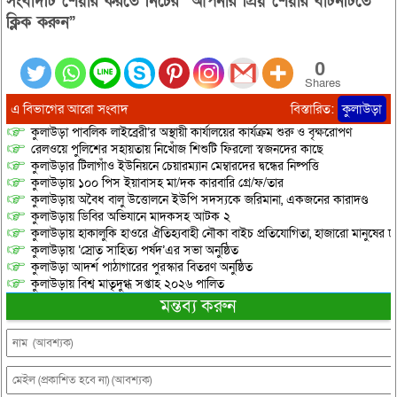
সংবাদটি শেয়ার করতে নিচের “আপনার প্রিয় শেয়ার বাটনটিতে
ক্লিক করুন”
0
Shares
এ বিভাগের আরো সংবাদ
বিস্তারিত:
কুলাউড়া
কুলাউড়া পাবলিক লাইব্রেরী’র অস্থায়ী কার্যালয়ের কার্যক্রম শুরু ও বৃক্ষরোপণ
রেলওয়ে পুলিশের সহায়তায় নিখোঁজ শিশুটি ফিরলো স্বজনদের কাছে
কুলাউড়ার টিলাগাঁও ইউনিয়নে চেয়ারম্যান মেম্বারদের দ্বন্ধের নিষ্পত্তি
কুলাউড়ায় ১০০ পিস ইয়াবাসহ মা/দক কারবারি গ্রে/ফ/তার
কুলাউড়ায় অবৈধ বালু উত্তোলনে ইউপি সদস্যকে জরিমানা, একজনের কারাদণ্ড
কুলাউড়ায় ডিবির অভিযানে মাদকসহ আটক ২
কুলাউড়ায় হাকালুকি হাওরে ঐতিহ্যবাহী নৌকা বাইচ প্রতিযোগিতা, হাজারো মানুষের ঢ
কুলাউড়ায় ‘স্রোত সাহিত্য পর্ষদ’এর সভা অনুষ্ঠিত
কুলাউড়া আদর্শ পাঠাগারের পুরস্কার বিতরণ অনুষ্ঠিত
কুলাউড়ায় বিশ্ব মাতৃদুগ্ধ সপ্তাহ ২০২৬ পালিত
মন্তব্য করুন