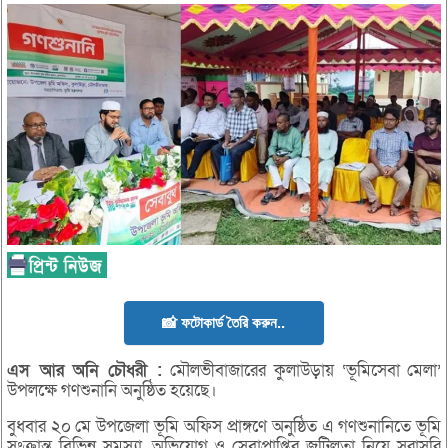
📸 ফটোকার্ড তৈরি করুন..
এস
আর
অনি
চৌধরী :
মৌলভীবাজারের কুলাউড়ায় ‘ভূমিসেবা মেলা’
উপলক্ষে গণশুনানি অনুষ্ঠিত হয়েছে।
বুধবার ২০ মে উপজেলা ভূমি অফিস প্রাঙ্গণে অনুষ্ঠিত এ গণশুনানিতে ভূমি
সংক্রান্ত বিভিন্ন সমস্যা, অভিযোগ ও সেবাপ্রাপ্তির জটিলতা নিয়ে সরাসরি