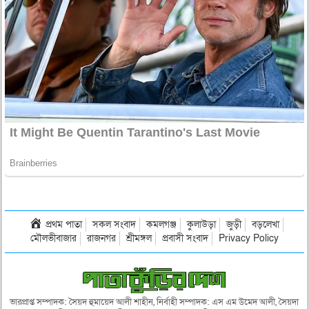
প্রথম পাতা
সকল সংবাদ
কমলগঞ্জ
কুলাউড়া
জুড়ী
বড়লেখা
মৌলভীবাজার
রাজনগর
শ্রীমঙ্গল
প্রবাসী সংবাদ
Privacy Policy
ভারপ্রাপ্ত সম্পাদক: সৈয়দ হুমায়েদ আলী শাহীন, নির্বাহী সম্পাদক: এস এম উমেদ আলী, সৈয়দা