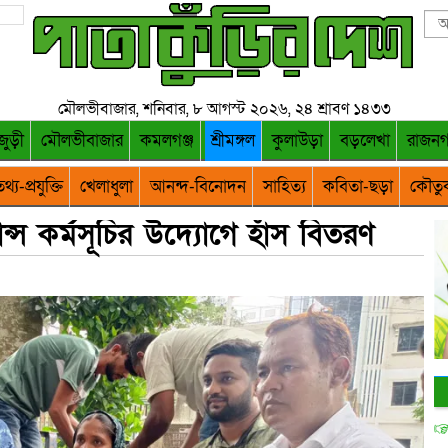
মৌলভীবাজার, শনিবার, ৮ আগস্ট ২০২৬, ২৪ শ্রাবণ ১৪৩৩
জুড়ী
মৌলভীবাজার
কমলগঞ্জ
শ্রীমঙ্গল
কুলাউড়া
বড়লেখা
রাজন
থ্য-প্রযুক্তি
খেলাধুলা
আনন্দ-বিনোদন
সাহিত্য
কবিতা-ছড়া
কৌতু
যান্স কর্মসূচির উদ্যোগে হাঁস বিতরণ