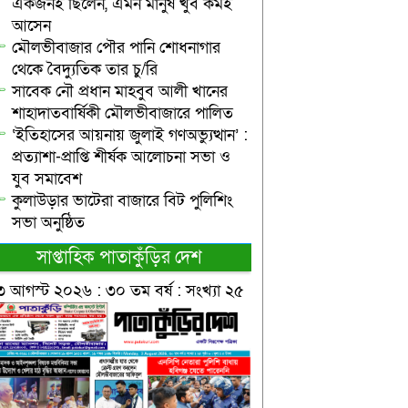
একজনই ছিলেন, এমন মানুষ খুব কমই
আসেন
মৌলভীবাজার পৌর পানি শোধনাগার
থেকে বৈদ্যুতিক তার চু/রি
সাবেক নৌ প্রধান মাহবুব আলী খানের
শাহাদাতবার্ষিকী মৌলভীবাজারে পালিত
‘ইতিহাসের আয়নায় জুলাই গণঅভ্যুত্থান’ :
প্রত্যাশা-প্রাপ্তি শীর্ষক আলোচনা সভা ও
যুব সমাবেশ
কুলাউড়ার ভাটেরা বাজারে বিট পুলিশিং
সভা অনুষ্ঠিত
সাপ্তাহিক পাতাকুঁড়ির দেশ
৩ আগস্ট ২০২৬ : ৩০ তম বর্ষ : সংখ্যা ২৫