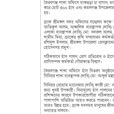
ভৈরবগঞ্জ শাখা অফিসে ডাকছড়া চা বাগান, মা
করে মোট ৩০০ হাঁস এবং কমলগঞ্জ উপজেলার ২
হয়।
ব্র্যাক শ্রীমঙ্গল সদর অফিসের সম্মেলন কক্ষে
আতিকুল আলম, আঞ্চলিক ব্যবস্থাপক (দাবি)
এলাকা ব্যবস্থাপক (দাবি) মো: বদরুল আলম, এল
শামীম মিয়া, ব্র্যাকের কৃষি সম্প্রসারন কর্
রশিদুল ইসলাম, শ্রীমঙ্গল উপজেলা প্রেসক্লা
হোসেনসহ প্রমুখ।
সঠিকভাবে হাঁস পালন, রোগ প্রতিরোধ ও হাঁসের
প্রাণিসম্পদ কর্মকর্তা গৌরাকান্ত বিশ্বাস।
ভৈরবগঞ্জ শাখা অফিসে হাঁস বিতরণ অনুষ্ঠা
সিনিয়র শাখা ব্যবস্থাপক (দাবি) মো: আব্দুল মন্না
সিনিয়র প্রোগ্রাম ম্যানেজার (দাবি) কাজী মো: 
জন্য খুবই উপকারী। বিনামূল্যে হাঁস পালন
প্রশিক্ষণের কারণে উপকারভোগীরা সঠিকভাবে
পাশাপাশি অতিরিক্ত আয়ও করতে পারবেন। তাদের
আরও উন্নত হবে। ব্র্যাক সবসময় মানুষের জীবনম
অব্যাহত থাকবে।