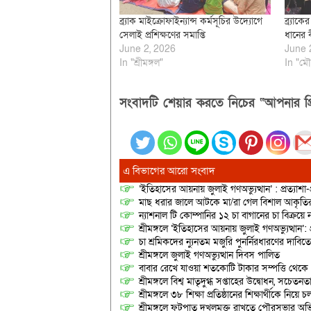
ব্র্যাক মাইক্রোফাইন্যান্স কর্মসূচির উদ্যোগে
ব্র্যাক
সেলাই প্রশিক্ষণের সমাপ্তি
ধানের 
June 2, 2026
June 
In "শ্রীমঙ্গল"
In "মৌ
সংবাদটি শেয়ার করতে নিচের “আপনার প্র
এ বিভাগের আরো সংবাদ
‘ইতিহাসের আয়নায় জুলাই গণঅভ্যুত্থান’ : প্রত্যাশা
মাছ ধরার জালে আটকে মা/রা গেল বিশাল আকৃত
ন্যাশনাল টি কোম্পানির ১২ চা বাগানের চা বিক্রয়ে
শ্রীমঙ্গলে ‘ইতিহাসের আয়নায় জুলাই গণঅভ্যুত্থান’: 
চা শ্রমিকদের ন্যুনতম মজুরি পুনর্নিরধারণের দাবি
শ্রীমঙ্গলে জুলাই গণঅভ্যুত্থান দিবস পালিত
বাবার রেখে যাওয়া শতকোটি টাকার সম্পত্তি থেক
শ্রীমঙ্গলে বিশ্ব মাতৃদুগ্ধ সপ্তাহের উদ্বোধন, সচেত
শ্রীমঙ্গলে ৩৮ শিক্ষা প্রতিষ্ঠানের শিক্ষার্থীকে নি
শ্রীমঙ্গলে ফুটপাত দখলমুক্ত রাখতে পৌরসভার অভ