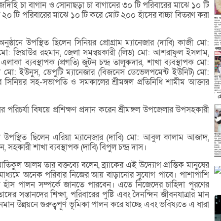
জদিহি চা বাগান ও সোনাছড়া চা বাগানের ৩০ টি পরিবারের মাঝে ১০ টি
০ টি পরিবারের মাঝে ১০ টি করে মোট ২০০ হাঁসের বাচ্চা বিতরণ করা
 অনুষ্ঠানে উপস্থিত ছিলেন সিনিয়র প্রোগ্রাম ম্যানেজার (দাবি) কাজী মো:
 মো: জিয়াউর রহমান, জেলা সমন্বয়কারী (লিড) মো: আশরাফুল ইসলাম,
াকা ব্যবস্থাপক (প্রগতি) জুটন চন্দ্র তালুকদার, শাখা ব্যবস্থাপক মো:
মকর্তা মো: ইউনুস, ডেপুটি ম্যানেজার (বিজনেস ডেভেলপমেন্ট ইউনিট) মো:
বের সিনিয়র সহ-সভাপতি ও সমকালের শ্রীমঙ্গল প্রতিনিধি শামীম আক্তার
 পরিচর্যা বিষয়ে প্রশিক্ষণ প্রদান করেন শ্রীমঙ্গল উপজেলার উপসহকারী
নে উপস্থিত ছিলেন এরিয়া ম্যানেজার (দাবি) মো: আবুল কালাম আজাদ,
ন, সহকারী শাখা ব্যবস্থাপক (দাবি) বিপুল চন্দ্র দাস।
আতিকুল আলম তার বক্তব্যে বলেন, ব্র্যাকের এই উদ্যোগ প্রান্তিক মানুষের
ের মাধ্যমে অনেক পরিবার নিজের আয় বাড়ানোর সুযোগ পাবে। পাশাপাশি
 হাঁস পালন সম্পর্কে জানতে পারবেন। এতে নিজেদের চাহিদা পূরণের
 সন্তানদের শিক্ষা, পরিবারের পুষ্টি এবং দৈনন্দিন জীবনযাত্রার মান
ান উন্নয়নে গুরুত্বপূর্ণ ভূমিকা পালন করে যাচ্ছে এবং ভবিষ্যতে এ ধারা