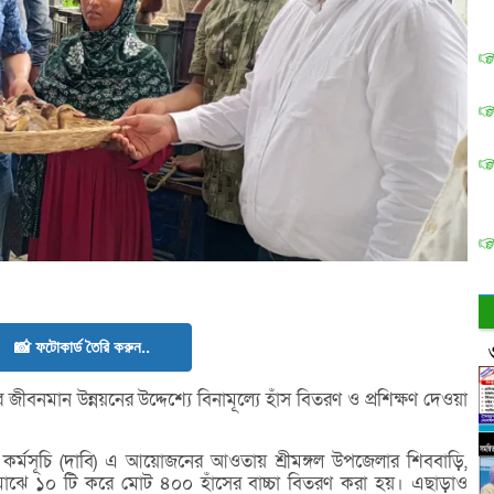
📸 ফটোকার্ড তৈরি করুন..
জীবনমান উন্নয়নের উদ্দেশ্যে বিনামূল্যে হাঁস বিতরণ ও প্রশিক্ষণ দেওয়া
ন্স কর্মসূচি (দাবি) এ আয়োজনের আওতায় শ্রীমঙ্গল উপজেলার শিববাড়ি,
র মাঝে ১০ টি করে মোট ৪০০ হাঁসের বাচ্চা বিতরণ করা হয়। এছাড়াও