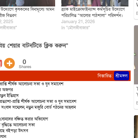
ের উদ্যোগে কৃষকদের বিনামূল্যে আমন
ব্র্যাক মাইক্রোফাইন্যান্স কর্মসূচির উদ্যোগে
বীজ বিতরণ
পরিচালিত “আলোর পাঠশালা” পরিদর্শন।
2, 2025
January 21, 2026
লভীবাজার"
In "মৌলভীবাজার"
িয় শেয়ার বাটনটিতে ক্লিক করুন”
0
Shares
বিস্তারিত:
শ্রীমঙ্গল
-প্রাপ্তি শীর্ষক আলোচনা সভা ও যুব সমাবেশ
ির অজগর
 নতুন ইতিহাস
প্রত্যাশা-প্রাপ্তি শীর্ষক আলোচনা সভা ও যুব সমাবেশ
তে সংবাদ সম্মেলন, নতুন মজুরি বোর্ড গঠনের আহ্বান
ে বোনদের বঞ্চিত করার অভিযোগ
নতা বৃদ্ধিতে আলোচনা সভা
য়ে চলছে বইপড়া উৎসব
িযান