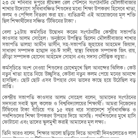
২৩ মে শনিবার দুপুরে শ্রীমঙ্গল রেল স্টেশনে সংগঠনটির মৌলভীবাজার
শাখার উদ্যোগে সুবিধাবঞ্চিত শিশুদের মধ্যে শিক্ষা উপকরণ হিসেবে খাতা,
কলম ও পেন্সিল বিতরণ করা হয়। ব্যতিক্রমী এই আয়োজনের মূল শক্তি
ছিল শিক্ষার্থীদের সঞ্চিত ‘টিফিনের টাকা’।
বেলা ১২টায় কর্মসূচির উদ্বোধন করেন সংগঠনটির কেন্দ্রীয় সভাপতি
কাওসার আলম সোহেল। অনুষ্ঠানে উপস্থিত ছিলেন মৌলভীবাজার শাখার
সভাপতি তালহা আমীন তাসীন, সহ-সভাপতি জুহায়ের আহমেদ জিয়াদ,
সাধারণ সম্পাদক হাম্মাদ নূর-ঈ সাদী, স্বাস্থ্য বিষয়ক সম্পাদক জিৎ রায়,
ক্রীড়া সম্পাদক হোসেন আহমেদ সোহান এবং সদস্য সৌপ্তিক বড়ুয়া।
কর্মসূচিতে অংশ নেওয়া শিশুদের চোখেমুখে ছিল আনন্দের ঝিলিক। কেউ
নতুন খাতা হাতে নিয়ে উচ্ছ্বসিত, কেউবা নতুন কলম পেয়ে মনের আনন্দে
হাসছিল। ছোট ছোট এসব উপহার যেন তাদের কাছে হয়ে উঠেছিল বড়
প্রাপ্তি।
কেন্দ্রীয় সভাপতি কাওসার আলম সোহেল বলেন, আমাদের সংগঠনের
সদস্যরা সবাই স্কুল, কলেজ ও বিশ্ববিদ্যালয়ের শিক্ষার্থী। আমরা নিজেদের
টিফিনের টাকা বাঁচিয়ে গত ১৫ বছর ধরে সারাদেশে সুবিধাবঞ্চিত ও
পথশিশুদের শিক্ষা উপকরণ উপহার দিয়ে আসছি। পথশিশুদের মুখে হাসি
ফোটানো এবং তাদের স্কুলমুখী করাই আমাদের মূল লক্ষ্য।
তিনি আরও বলেন, শিক্ষার আলো ছড়িয়ে দিতে আগামী দিনগুলোতেও লাল