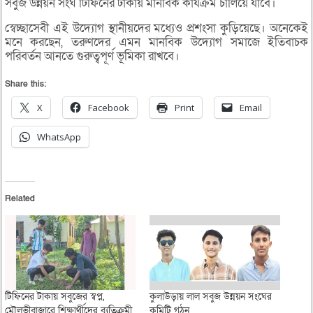
সবুজ উন্নয়ন সংঘ টিফিনের টাকায় মানবিক কার্যক্রম চালিয়ে যাবে।
স্বেচ্ছাসেবী এই উদ্যোগ স্থানীয়দের মধ্যেও প্রশংসা কুড়িয়েছে। অনেকেই
মনে করছেন, তরুণদের এমন মানবিক উদ্যোগ সমাজে ইতিবাচক
পরিবর্তন আনতে গুরুত্বপূর্ণ ভূমিকা রাখবে।
Share this:
X
Facebook
Print
Email
WhatsApp
Related
টিফিনের টাকায় সবুজের স্বপ্ন,
কুলাউড়ায় লাল সবুজ উন্নয়ন সংঘের
মৌলভীবাজারে শিক্ষার্থীদের ব্যতিক্রমী
কমিটি গঠন