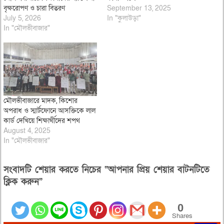
বৃক্ষরোপণ ও চারা বিতরণ
September 13, 2025
July 5, 2026
In "কুলাউড়া"
In "মৌলভীবাজার"
মৌলভীবাজারে মাদক, কিশোর
অপরাধ ও স্মার্টফোনে আসক্তিকে লাল
কার্ড দেখিয়ে শিক্ষার্থীদের শপথ
August 4, 2025
In "মৌলভীবাজার"
সংবাদটি শেয়ার করতে নিচের “আপনার প্রিয় শেয়ার বাটনটিতে
ক্লিক করুন”
0
Shares