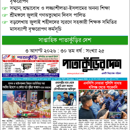
বৃক্ষরোপণ
সম্মান, শ্রদ্ধাবোধ ও লজ্জাশীলতা-ইসলামের অনন্য শিক্ষা
শ্রীমঙ্গলে জুলাই গণঅভ্যুত্থান দিবস পালিত
বড়লেখায় জুলাই শহীদদের স্মরণে সহকারী শিক্ষক সমিতির
মাসব্যাপী বৃক্ষরোপণ কর্মসূচি
সাপ্তাহিক পাতাকুঁড়ির দেশ
৩ আগস্ট ২০২৬ : ৩০ তম বর্ষ : সংখ্যা ২৫