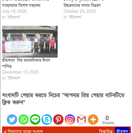
সম্মেলনের বিশেষ সম্মাননা
উন্নতমানের খাবার বিতরণ
July 19, 2026
October 25, 2025
In "শ্রীমঙ্গল"
In "শ্রীমঙ্গল"
শ্রীমঙ্গলে বিশ্ব মানবাধিকার দিবস
পালিত
December 10, 2025
In "শ্রীমঙ্গল"
সংবাদটি শেয়ার করতে নিচের “আপনার প্রিয় শেয়ার বাটনটিতে
ক্লিক করুন”
0
Shares
এ বিভাগের আরো সংবাদ
বিস্তারিত:
শ্রীমঙ্গল