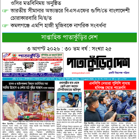
ওসির মতবিনিময় অনুষ্ঠিত
ভারতীয় সীমানার অভ্যন্তরে বিএসএফের গু/লি/তে বাংলাদেশী
চোরাকারবারি নি/হ/ত
কমলগঞ্জে এমপি হাজী মুজিবকে নাগরিক সংবর্ধনা
সাপ্তাহিক পাতাকুঁড়ির দেশ
৩ আগস্ট ২০২৬ : ৩০ তম বর্ষ : সংখ্যা ২৫