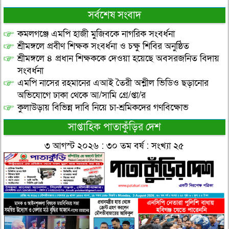
সর্বশেষ সংবাদ
কমলগঞ্জে এমপি হাজী মুজিবকে নাগরিক সংবর্ধনা
শ্রীমঙ্গলে প্রবীণ শিক্ষক সংবর্ধনা ও চক্ষু শিবির অনুষ্ঠিত
শ্রীমঙ্গলে ৪ প্রধান শিক্ষককে দেওয়া হয়েছে অবসরজনিত বিদায়
সংবর্ধনা
এমপি নাসের রহমানের এআই তৈরী অশ্লীল ভিডিও ছড়ানোর
অভিযোগে ঢাকা থেকে আ/সামি গ্রে/প্তা/র
কুলাউড়ায় বিভিন্ন দাবি নিয়ে চা-শ্রমিকদের গণবিক্ষোভ
সাপ্তাহিক পাতাকুঁড়ির দেশ
৩ আগস্ট ২০২৬ : ৩০ তম বর্ষ : সংখ্যা ২৫