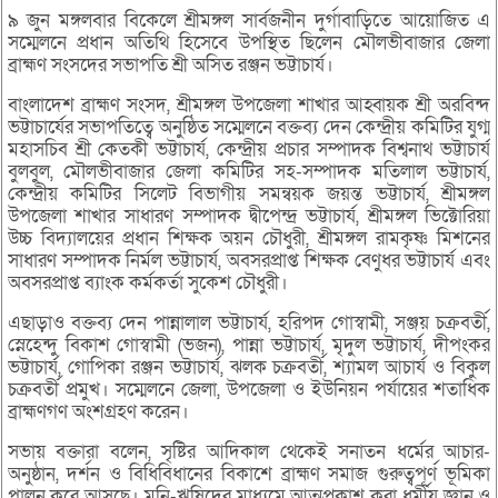
৯ জুন মঙ্গলবার বিকেলে শ্রীমঙ্গল সার্বজনীন দুর্গাবাড়িতে আয়োজিত এ
সম্মেলনে প্রধান অতিথি হিসেবে উপস্থিত ছিলেন মৌলভীবাজার জেলা
ব্রাহ্মণ সংসদের সভাপতি শ্রী অসিত রঞ্জন ভট্টাচার্য।
বাংলাদেশ ব্রাহ্মণ সংসদ, শ্রীমঙ্গল উপজেলা শাখার আহ্বায়ক শ্রী অরবিন্দ
ভট্টাচার্যের সভাপতিত্বে অনুষ্ঠিত সম্মেলনে বক্তব্য দেন কেন্দ্রীয় কমিটির যুগ্ম
মহাসচিব শ্রী কেতকী ভট্টাচার্য, কেন্দ্রীয় প্রচার সম্পাদক বিশ্বনাথ ভট্টাচার্য
বুলবুল, মৌলভীবাজার জেলা কমিটির সহ-সম্পাদক মতিলাল ভট্টাচার্য,
কেন্দ্রীয় কমিটির সিলেট বিভাগীয় সমন্বয়ক জয়ন্ত ভট্টাচার্য, শ্রীমঙ্গল
উপজেলা শাখার সাধারণ সম্পাদক দ্বীপেন্দ্র ভট্টাচার্য, শ্রীমঙ্গল ভিক্টোরিয়া
উচ্চ বিদ্যালয়ের প্রধান শিক্ষক অয়ন চৌধুরী, শ্রীমঙ্গল রামকৃষ্ণ মিশনের
সাধারণ সম্পাদক নির্মল ভট্টাচার্য, অবসরপ্রাপ্ত শিক্ষক বেণুধর ভট্টাচার্য এবং
অবসরপ্রাপ্ত ব্যাংক কর্মকর্তা সুকেশ চৌধুরী।
এছাড়াও বক্তব্য দেন পান্নালাল ভট্টাচার্য, হরিপদ গোস্বামী, সঞ্জয় চক্রবর্তী,
স্নেহেন্দু বিকাশ গোস্বামী (ভজন), পান্না ভট্টাচার্য, মৃদুল ভট্টাচার্য, দীপংকর
ভট্টাচার্য, গোপিকা রঞ্জন ভট্টাচার্য, ঝলক চক্রবর্তী, শ্যামল আচার্য ও বিকুল
চক্রবর্তী প্রমুখ। সম্মেলনে জেলা, উপজেলা ও ইউনিয়ন পর্যায়ের শতাধিক
ব্রাহ্মণগণ অংশগ্রহণ করেন।
সভায় বক্তারা বলেন, সৃষ্টির আদিকাল থেকেই সনাতন ধর্মের আচার-
অনুষ্ঠান, দর্শন ও বিধিবিধানের বিকাশে ব্রাহ্মণ সমাজ গুরুত্বপূর্ণ ভূমিকা
পালন করে আসছে। মুনি-ঋষিদের মাধ্যমে আত্মপ্রকাশ করা ধর্মীয় জ্ঞান ও