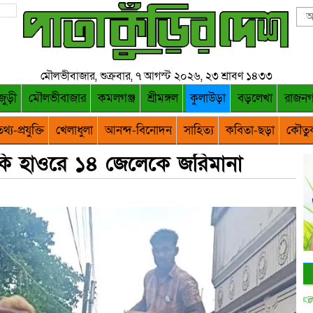
মৌলভীবাজার, শুক্রবার, ৭ আগস্ট ২০২৬, ২৩ শ্রাবণ ১৪৩৩
জুড়ী
মৌলভীবাজার
কমলগঞ্জ
শ্রীমঙ্গল
কুলাউড়া
বড়লেখা
রাজন
থ্য-প্রযুক্তি
খেলাধুলা
আনন্দ-বিনোদন
সাহিত্য
কবিতা-ছড়া
কৌতু
ুকি হাওরে ১৪ জেলেকে জরিমানা