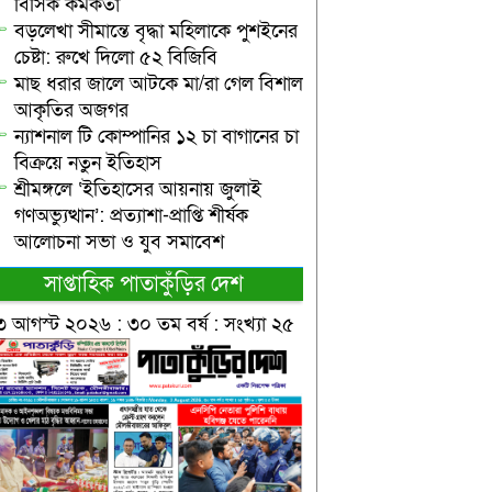
বিসিক কর্মকর্তা
বড়লেখা সীমান্তে বৃদ্ধা মহিলাকে পুশইনের
চেষ্টা: রুখে দিলো ৫২ বিজিবি
মাছ ধরার জালে আটকে মা/রা গেল বিশাল
আকৃতির অজগর
ন্যাশনাল টি কোম্পানির ১২ চা বাগানের চা
বিক্রয়ে নতুন ইতিহাস
শ্রীমঙ্গলে ‘ইতিহাসের আয়নায় জুলাই
গণঅভ্যুত্থান’: প্রত্যাশা-প্রাপ্তি শীর্ষক
আলোচনা সভা ও যুব সমাবেশ
সাপ্তাহিক পাতাকুঁড়ির দেশ
৩ আগস্ট ২০২৬ : ৩০ তম বর্ষ : সংখ্যা ২৫