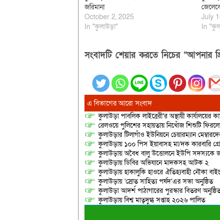
জরিমানা
জেলেকে
October 2, 2025
July 1
In "কুলাউড়া"
In "কুল
সংবাদটি শেয়ার করতে নিচের “আপনার প্র
এ বিভাগের আরো সংবাদ
কুলাউড়া পাবলিক লাইব্রেরী’র অস্থায়ী কার্যালয়ের কার
রেলওয়ে পুলিশের সহায়তায় নিখোঁজ শিশুটি ফিরল
কুলাউড়ার টিলাগাঁও ইউনিয়নে চেয়ারম্যান মেম্বারদের দ্
কুলাউড়ায় ১০০ পিস ইয়াবাসহ মা/দক কারবারি গ্র
কুলাউড়ায় অবৈধ বালু উত্তোলনে ইউপি সদস্যকে জ
কুলাউড়ায় ডিবির অভিযানে মাদকসহ আটক ২
কুলাউড়ায় হাকালুকি হাওরে ঐতিহ্যবাহী নৌকা বাইচ
কুলাউড়ায় ‘স্রোত সাহিত্য পর্ষদ’এর সভা অনুষ্ঠিত
কুলাউড়া আদর্শ পাঠাগারের পুরস্কার বিতরণ অনুষ্ঠি
কুলাউড়ায় বিশ্ব মাতৃদুগ্ধ সপ্তাহ ২০২৬ পালিত