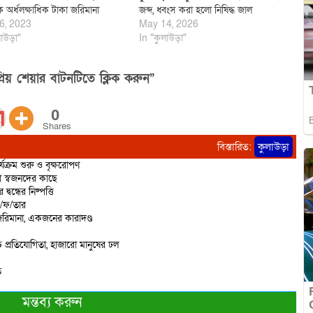
 অর্ধলক্ষাধিক টাকা জরিমানা
জব্দ, ধ্বংস করা হলো নিষিদ্ধ জাল
6, 2023
May 14, 2026
াউড়া"
In "কুলাউড়া"
িয় শেয়ার বাটনটিতে ক্লিক করুন”
0
Shares
বিস্তারিত:
কুলাউড়া
্যক্রম শুরু ও বৃক্ষরোপণ
ো স্বজনদের কাছে
বন্ধের নিষ্পত্তি
ে/ফ/তার
রিমানা, একজনের কারাদণ্ড
 প্রতিযোগিতা, হাজারো মানুষের ঢল
ত
মন্তব্য করুন