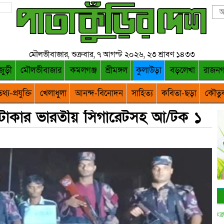
মৌলভীবাজার, শুক্রবার, ৭ আগস্ট ২০২৬, ২৩ শ্রাবণ ১৪৩৩
জুড়ী
মৌলভীবাজার
কমলগঞ্জ
শ্রীমঙ্গল
কুলাউড়া
বড়লেখা
রাজন
থ্য-প্রযুক্তি
খেলাধুলা
আনন্দ-বিনোদন
সাহিত্য
কবিতা-ছড়া
কৌতু
 টাকার ভারতীয় সিগারেটসহ আ/টক ১