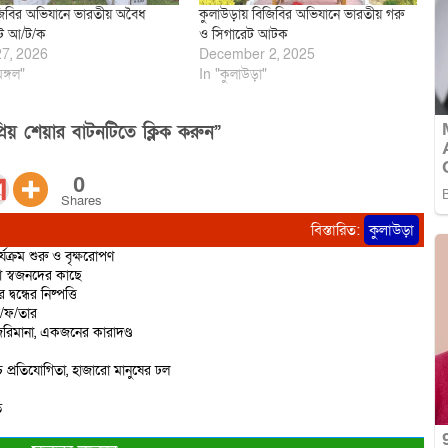
িবির অভিযানে ভারতীয় অবৈধ
কুলাউড়ায় বিজিবির অভিযানে ভারতীয় গরু
েট আ/ট/ক
ও সিগারেট আটক
27, 2026
December 2, 2025
মঙ্গল"
In "কুলাউড়া"
িয় শেয়ার বাটনটিতে ক্লিক করুন”
0
Shares
বিস্তারিত:
কুলাউড়া
্যক্রম শুরু ও বৃক্ষরোপণ
ো স্বজনদের কাছে
বন্ধের নিষ্পত্তি
ে/ফ/তার
রিমানা, একজনের কারাদণ্ড
 প্রতিযোগিতা, হাজারো মানুষের ঢল
ত