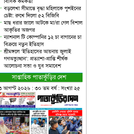
বিসিক কর্মকর্তা
বড়লেখা সীমান্তে বৃদ্ধা মহিলাকে পুশইনের
চেষ্টা: রুখে দিলো ৫২ বিজিবি
মাছ ধরার জালে আটকে মা/রা গেল বিশাল
আকৃতির অজগর
ন্যাশনাল টি কোম্পানির ১২ চা বাগানের চা
বিক্রয়ে নতুন ইতিহাস
শ্রীমঙ্গলে ‘ইতিহাসের আয়নায় জুলাই
গণঅভ্যুত্থান’: প্রত্যাশা-প্রাপ্তি শীর্ষক
আলোচনা সভা ও যুব সমাবেশ
সাপ্তাহিক পাতাকুঁড়ির দেশ
৩ আগস্ট ২০২৬ : ৩০ তম বর্ষ : সংখ্যা ২৫