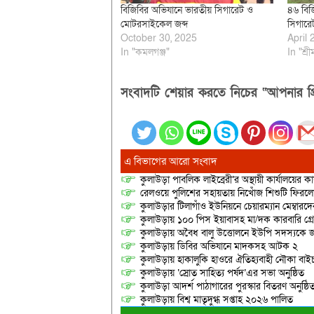
বিজিবির অভিযানে ভারতীয় সিগারেট ও
৪৬ বিজ
মোটরসাইকেল জব্দ
সিগার
October 30, 2025
April 
In "কমলগঞ্জ"
In "শ্রী
সংবাদটি শেয়ার করতে নিচের “আপনার প্র
এ বিভাগের আরো সংবাদ
কুলাউড়া পাবলিক লাইব্রেরী’র অস্থায়ী কার্যালয়ের কার
রেলওয়ে পুলিশের সহায়তায় নিখোঁজ শিশুটি ফিরল
কুলাউড়ার টিলাগাঁও ইউনিয়নে চেয়ারম্যান মেম্বারদের দ্
কুলাউড়ায় ১০০ পিস ইয়াবাসহ মা/দক কারবারি গ্র
কুলাউড়ায় অবৈধ বালু উত্তোলনে ইউপি সদস্যকে জ
কুলাউড়ায় ডিবির অভিযানে মাদকসহ আটক ২
কুলাউড়ায় হাকালুকি হাওরে ঐতিহ্যবাহী নৌকা বাইচ
কুলাউড়ায় ‘স্রোত সাহিত্য পর্ষদ’এর সভা অনুষ্ঠিত
কুলাউড়া আদর্শ পাঠাগারের পুরস্কার বিতরণ অনুষ্ঠি
কুলাউড়ায় বিশ্ব মাতৃদুগ্ধ সপ্তাহ ২০২৬ পালিত