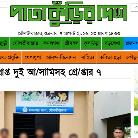
মৌলভীবাজার, শুক্রবার, ৭ আগস্ট ২০২৬, ২৩ শ্রাবণ ১৪৩৩
জুড়ী
মৌলভীবাজার
কমলগঞ্জ
শ্রীমঙ্গল
কুলাউড়া
বড়লেখা
রাজন
থ্য-প্রযুক্তি
খেলাধুলা
আনন্দ-বিনোদন
সাহিত্য
কবিতা-ছড়া
কৌতু
াপ্ত দুই আ/সামিসহ গ্রে/প্তার ৭