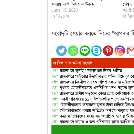
জাপ্রাপ্ত আ/সামিসহ আ/টক ৮
গ্রেপ্তার
June 16, 2026
April 
In "বড়লেখা"
In "রা
সংবাদটি শেয়ার করতে নিচের “আপনার প্র
এ বিভাগের আরো সংবাদ
রাজনগরে জুলাই গনঅভ্যুত্থান দিবস পালিত
রাজনগরে পাউবোর উদাসীনতায় পানির নিচে কৃষকের স্ব
রাজনগরে নিখোঁজ সাবেক পুলিশ সদস্যের ম/রদে/হ
বুধবার মৌলভীবাজারে এনসিপির ‘দেশ গড়তে জুলাই
রাজনগরে গ্রামীণ সড়কের কোর রোড নেটওয়ার্ক ও 
একই পরিবারের ১১ দৃষ্টিপ্রতিবন্ধীর পাশে এমপি 
মৌলভীবাজারে অনলাইন জুয়ায় টাকা হারিয়ে ছিন/তাই
মৌলভীবাজারে বন্যায় ক্ষতিগ্রস্ত অসহায় মানুষের 
বন্যা ক্ষতিগ্রস্তদের মধ্যে সমাজতান্ত্রিক ছাত্র ফ্রন্ট 
রাজনগরে বন্যার্ত ও অন্ধ পরিবারের মাঝে আর্থিক স