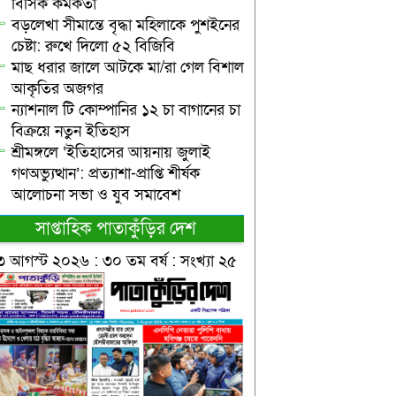
বিসিক কর্মকর্তা
বড়লেখা সীমান্তে বৃদ্ধা মহিলাকে পুশইনের
চেষ্টা: রুখে দিলো ৫২ বিজিবি
মাছ ধরার জালে আটকে মা/রা গেল বিশাল
আকৃতির অজগর
ন্যাশনাল টি কোম্পানির ১২ চা বাগানের চা
বিক্রয়ে নতুন ইতিহাস
শ্রীমঙ্গলে ‘ইতিহাসের আয়নায় জুলাই
গণঅভ্যুত্থান’: প্রত্যাশা-প্রাপ্তি শীর্ষক
আলোচনা সভা ও যুব সমাবেশ
সাপ্তাহিক পাতাকুঁড়ির দেশ
৩ আগস্ট ২০২৬ : ৩০ তম বর্ষ : সংখ্যা ২৫