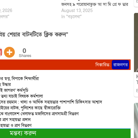
জনসহ ৯ পরোয়ানাভুক্ত আ সা মি গ্রে ফ তার
9, 2026
August 13, 2025
জনগর"
In "বড়লেখা"
িয় শেয়ার বাটনটিতে ক্লিক করুন”
0
Shares
বিস্তারিত:
রাজনগর
প্ন, বিপাকে শিক্ষার্থীরা
 উদ্ধার
 জাগরণ’ কর্মসূচি
তথ্য যাচাই বিষয়ক কর্মশালা
নাসের রহমান : খাদ্য ও আর্থিক সহায়তার পাশাপাশি চিকিৎসার আশ্বাস
য়ের নাটক, পুলিশের কাছে স্বীকারোক্তি
মাঝে বাংলাদেশ খেলাফত মজলিসের ত্রাণসামগ্রী বিতরণ
এর ত্রাণ সহায়তা প্রদান
হায়তা ও ত্রাণ বিতরণ
মন্তব্য করুন