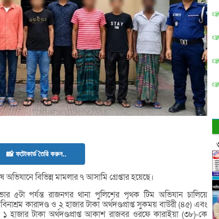
📸 ফটোকার্ড তৈরি করুন..
 অভিযানে বিভিন্ন মামলার ৭ আসামি গ্রেপ্তার হয়েছে।
োর ৫টা পর্যন্ত রাজনগর থানা পুলিশের পৃথক টিম অভিযান চালিয়ে
্রম কারাদণ্ড ও ২ হাজার টাকা অর্থদণ্ডপ্রাপ্ত সুকময় বাউরী (৪৫) এবং
১ হাজার টাকা অর্থদণ্ডপ্রাপ্ত আকাশ রাজবর ওরফে কারাইয়া (৩৮)-কে