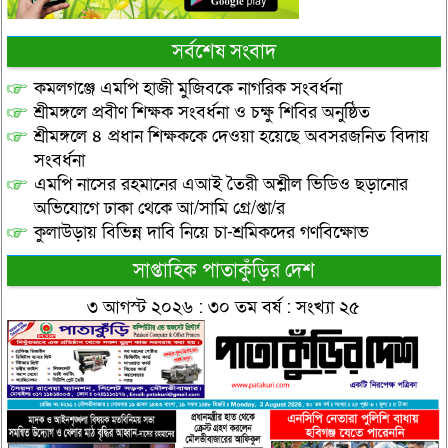
সর্বশেষ সংবাদ
কমলগঞ্জে এমপি হাজী মুজিবকে নাগরিক সংবর্ধনা
শ্রীমঙ্গলে প্রবীণ শিক্ষক সংবর্ধনা ও চক্ষু শিবির অনুষ্ঠিত
শ্রীমঙ্গলে ৪ প্রধান শিক্ষককে দেওয়া হয়েছে অবসরজনিত বিদায়
সংবর্ধনা
এমপি নাসের রহমানের এআই তৈরী অশ্লীল ভিডিও ছড়ানোর
অভিযোগে ঢাকা থেকে আ/সামি গ্রে/প্তা/র
কুলাউড়ায় বিভিন্ন দাবি নিয়ে চা-শ্রমিকদের গণবিক্ষোভ
সাপ্তাহিক পাতাকুঁড়ির দেশ
৩ আগস্ট ২০২৬ : ৩০ তম বর্ষ : সংখ্যা ২৫