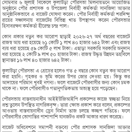
সোমবার ৬ জুলাই বিকেলে কুলাউড়া পৌরসভা মিলনায়তনে আয়োজিত
অনুষ্ঠানে পৌর প্রশাসক ও উপজেলা নির্বাহী কর্মকর্তা সানজিদা আক্তার
আনুষ্ঠানিকভাবে এ বাজেট ঘোষণা করেন। পৌর নির্বাহী কর্মকর্তা শরদিন্দু
রায়ের সঞ্চালনায় বাজেটের বিভিন্ন খাত উপস্থাপন করেন পৌরসভার
হিসাবরক্ষণ কর্মকর্তা হীরেন্দ্র চন্দ্র পাল।
কোন প্রকার নতুন কর আরোপ ছাড়াই ২০২৬-২৭ অর্থ বছরের বাজেটে
রাজস্ব আয় ধরা হয়েছে ৬১ কোটি ১ লাখ ৪০ হাজার ৬৪২ টাকা এবং রাজস্ব
ব্যয় ধরা হয়েছে ৫৯ কোটি ৫ লাখ টাকা। এছাড়া সরকারি সরকারি অনুদান
ধরা হয়েছে ২ কোটি ৯ লাখ ৫০ হাজার টাকা। রাজস্ব উদ্ধৃত্ত উন্নয়ন তহবিলে
স্থানান্তর ১৬ লাখ ৪০ হাজার ৬৪২ টাকা।
কুলাউড়া পৌরসভা এ গ্রেডের হলেও গত ৫ বছরে কোন নতুন কর আরোপ
করা হয়নি। গৃহকর ও ভূমি করের উপর জোর দেওয়া হয়। কিন্তু কর
আদায়ের পরিমান খুবই নগন্য। ফলে বাজেটে পৌরবাসীর জন্য কোন চমক
থাকে না। ফলে পৌরবাসীও গতানুগতিকতায় অভ্যস্থ হয়ে পড়েছেন।
পৌরসভায় বাস্তবায়নাধীন আইইউজিআইপি প্রকল্পের কাজে স্বচ্ছতা নিয়ে
প্রশ্ন তুলেন উপস্থিত নাগরিকবৃন্দ। তারা ক্ষোভ প্রকাশ করে বলেন, প্রকল্পের
আওতায় বাস্তবায়নাধীন ড্রেন নির্মাণ তাজ চলছে কচ্ছপ গতিতে। ফলে
পৌরবাসীর ভোগান্তির পাশাপাশি যানজটও প্রকট আকার ধারণ করেছে।
বাজেট অধিবেশনে সমাপনী বক্তব্যে পৌর প্রশাসক সানজিদা আক্তার