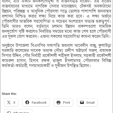
বলেন, এটি একটি জনকল্যাণমুখী ও বাস্তবসম্মত বাজেট। এই বাজেট
বাস্তবায়নের মাধ্যমে নাগরিক সেবার মানোন্নয়ন, টেকসই অবকাঠামো
উন্নয়ন, পরিচ্ছন্ন ও আধুনিক পৌরসভা গড়ে তোলার পাশাপাশি জনবান্ধব
প্রশাসন নিশ্চিত করার লক্ষ্য নিয়ে কাজ করা হবে। এ লক্ষ্য অর্জনে
পৌরবাসীর আন্তরিক সহযোগিতা ও সচেতন অংশগ্রহণ অত্যন্ত গুরুত্বপূর্ণ।
তিনি আরও বলেন, বর্তমানে চলমান উন্নয়ন প্রকল্পগুলো সাময়িক
জনদুর্ভোগ সৃষ্টি করলেও নির্ধারিত সময়ের মধ্যে কাজ শেষ হলে পৌরবাসী
এর সুফল ভোগ করবেন। এজন্য সকলের সহযোগিতা কামনা করেন তিনি।
অনুষ্ঠানে উপজেলা বিএনপির সভাপতি জয়নাল আবেদীন বাচ্চু, কুলাউড়া
সরকারি কলেজের সাবেক অধ্যক্ষ সৌম্য প্রদীপ ভট্টাচার্য সজল, প্রভাষক
সিপার উদ্দিন, পৌর নির্বাহী প্রকৌশলী শহীদুল ইসলাম, সহকারী প্রকৌশলী
কামরুল হাসান, হিসাব রক্ষক তাজুল ইসলামসহ পৌরসভার বিভিন্ন
কর্মকর্তা-কর্মচারী, গণমাধ্যমকর্মী ও সুধীজন উপস্থিত ছিলেন।
Share this:
X
Facebook
Print
Email