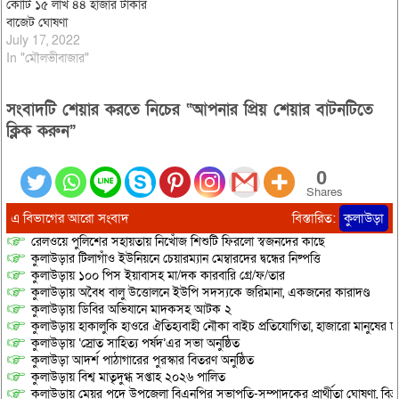
কোটি ১৫ লাখ ৪৪ হাজার টাকার
বাজেট ঘোষণা
July 17, 2022
In "মৌলভীবাজার"
সংবাদটি শেয়ার করতে নিচের “আপনার প্রিয় শেয়ার বাটনটিতে
ক্লিক করুন”
0
Shares
এ বিভাগের আরো সংবাদ
বিস্তারিত:
কুলাউড়া
রেলওয়ে পুলিশের সহায়তায় নিখোঁজ শিশুটি ফিরলো স্বজনদের কাছে
কুলাউড়ার টিলাগাঁও ইউনিয়নে চেয়ারম্যান মেম্বারদের দ্বন্ধের নিষ্পত্তি
কুলাউড়ায় ১০০ পিস ইয়াবাসহ মা/দক কারবারি গ্রে/ফ/তার
কুলাউড়ায় অবৈধ বালু উত্তোলনে ইউপি সদস্যকে জরিমানা, একজনের কারাদণ্ড
কুলাউড়ায় ডিবির অভিযানে মাদকসহ আটক ২
কুলাউড়ায় হাকালুকি হাওরে ঐতিহ্যবাহী নৌকা বাইচ প্রতিযোগিতা, হাজারো মানুষের ঢ
কুলাউড়ায় ‘স্রোত সাহিত্য পর্ষদ’এর সভা অনুষ্ঠিত
কুলাউড়া আদর্শ পাঠাগারের পুরস্কার বিতরণ অনুষ্ঠিত
কুলাউড়ায় বিশ্ব মাতৃদুগ্ধ সপ্তাহ ২০২৬ পালিত
কুলাউড়ায় মেয়র পদে উপজেলা বিএনপির সভাপতি-সম্পাদকের প্রার্থীতা ঘোষণা, বিভ্রান্