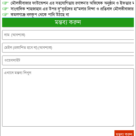
মৌলভীবাজার ফাউন্ডেশন এর সহযোগিতায় রণাঙ্গন’র অভিষেক অনুষ্ঠান ও ইফতার মাহ
সাংবাদিক শাহজাহান এর উপর দু*বৃর্ত্তদের হা*মলার নিন্দা ও প্রতিবাদ মৌলভীবাজার প্
কমলগঞ্জে নলকূপ থেকে পানি উঠছে না
মন্তব্য করুন