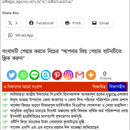
à¦®à§à¦¸à§à¦¤à¦«à¦¾ (à¦°à¦¹) à¦®à¦¾à¦à¦¾à¦°
Share this:
X
Facebook
Print
Email
WhatsApp
সংবাদটি শেয়ার করতে নিচের “আপনার প্রিয় শেয়ার বাটনটিতে
ক্লিক করুন”
0
Shares
এ বিভাগের আরো সংবাদ
বিস্তারিত:
বিভাগহীন
লাউয়াছড়া জাতীয় উদ্যানের সিএমসি হিসাবরক্ষক আবজালুল হকের মৃত্যুতে,এলাকায়
ঈদুল আজহা উপলক্ষে জেলা কারাগার ও জেলা শিশু পরিবার পরিদর্শনে জেলা প্রশাস
খালেদা জিয়ার স্মরণে লিভারপুল মার্সিসাইড বিএনপির শোকসভা ও দোয়া মাহফিল অনু
আধুনিক প্রযুক্তির মাধ্যমে সিলেট অঞ্চলের কৃষি বিষয়ক বার্ষিক কর্ম পরিকল্পনা প্রণয়ন
ইসলামী ছাত্রশিবিরের মাসব্যাপী বৃক্ষরোপণ কর্মসূচি
ওটিপি দিয়ে ব্যাংকের টাকা খোয়ালেন কুলাউড়ায় মুন্নি
সাবেক এমপি এম এম নাসের রহমান ঈদ শুভেচ্ছা জানিয়েছেন