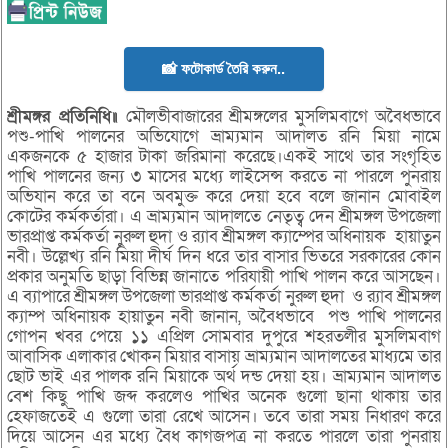
📸 ফটোকার্ড তৈরি করুন..
শ্রীমঙ্গর প্রতিনিধি॥
মৌলভীবাজারের শ্রীমঙ্গলের মুসলিমবাগে অবৈধভাবে
পশু-পাখি পালনের অভিযোগে ভ্রাম্যমান আদালত রনি মিয়া নামে
একজনকে ৫ হাজার টাকা জরিমানা করেছে।একই সাথে তার সংগৃহিত
পাখি পালনের জন্য ৩ মাসের মধ্যে লাইসেন্স করতে না পারলে পুনরায়
অভিযান করে তা বনে অবমুক্ত করে দেয়া হবে বলে জানান মোবাইল
কোটের কর্মকর্তারা। এ ভ্রাম্যমান আদালতে নেতৃত্ব দেন শ্রীমঙ্গল উপজেলা
ভারপ্রাপ্ত কর্মকর্তা নুরুল হুদা ও র‌্যাব শ্রীমঙ্গল ক্যাম্পের অধিনায়ক হায়াতুন
নবী। উল্লেখ্য রনি মিয়া দীর্ঘ দিন ধরে তার বাসার ভিতরে সরকারের কোন
প্রকার অনুমতি ছাড়া বিভিন্ন জানাতে পরিযায়ী পাখি পালন করে আসছেন।
এ ব্যাপারে শ্রীমঙ্গল উপজেলা ভারপ্রাপ্ত কর্মকর্তা নুরুল হুদা ও র‌্যাব শ্রীমঙ্গল
ক্যাম্প অধিনায়ক হায়াতুন নবী জানান, অবৈধভাবে পশু পাখি পালনের
গোপন খবর পেয়ে ১১ এপ্রিল সোমবার দুপুরে শহরতলীর মুসলিমবাগ
আবাসিক এলাকার খোকন মিয়ার বাসায় ভ্রাম্যমান আদালতের মাধ্যমে তার
ছোট ভাই এর পালক রনি মিয়াকে অর্থ দন্ড দেয়া হয়। ভ্রাম্যমান আদালত
বেশ কিছু পাখি জব্দ করলেও পাখির অনেক গুলো ছানা থাকায় তার
হেফাজতেই এ গুলো তারা রেখে আসেন। তবে তারা সময় নিধারণ করে
দিয়ে আসেন এর মধ্যে বৈধ কাগজপত্র না করতে পারলে তারা পুনরায়