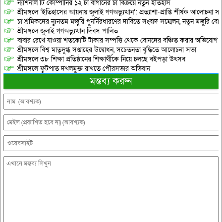
ন্যাশনাল টি কোম্পানির ১২ চা বাগানের চা বিক্রয়ে নতুন ইতিহাস
শ্রীমঙ্গলে ‘ইতিহাসের আয়নায় জুলাই গণঅভ্যুত্থান’: প্রত্যাশা-প্রাপ্তি শীর্ষক আলোচনা
চা শ্রমিকদের ন্যুনতম মজুরি পুনর্নিরধারণের দাবিতে সংবাদ সম্মেলন, নতুন মজুরি বো
শ্রীমঙ্গলে জুলাই গণঅভ্যুত্থান দিবস পালিত
বাবার রেখে যাওয়া শতকোটি টাকার সম্পত্তি থেকে বোনদের বঞ্চিত করার অভিযোগ
শ্রীমঙ্গলে বিশ্ব মাতৃদুগ্ধ সপ্তাহের উদ্বোধন, সচেতনতা বৃদ্ধিতে আলোচনা সভা
শ্রীমঙ্গলে ৩৮ শিক্ষা প্রতিষ্ঠানের শিক্ষার্থীকে নিয়ে চলছে বইপড়া উৎসব
শ্রীমঙ্গলে ফুটপাত দখলমুক্ত রাখতে পৌরসভার অভিযান
মন্তব্য করুন