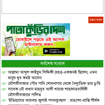
সর্বশেষ সংবাদ
আল্লামা আব্দুল কাইয়ুম সিদ্দিকী (রহঃ)-একজনই ছিলেন, এমন
মানুষ খুব কমই আসেন
মৌলভীবাজার পৌর পানি শোধনাগার থেকে বৈদ্যুতিক তার চু/রি
সাবেক নৌ প্রধান মাহবুব আলী খানের শাহাদাতবার্ষিকী
মৌলভীবাজারে পালিত
‘ইতিহাসের আয়নায় জুলাই গণঅভ্যুত্থান’ : প্রত্যাশা-প্রাপ্তি শীর্ষক