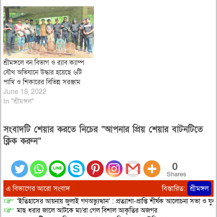
শ্রীমঙ্গলে বন বিভাগ ও র‌্যাব ক্যাম্প
যৌথ অভিযানে উদ্ধার হয়েছে ৬টি
পাখি ও শিকারের বিভিন্ন সরঞ্জাম
June 18, 2022
In "শ্রীমঙ্গল"
সংবাদটি শেয়ার করতে নিচের “আপনার প্রিয় শেয়ার বাটনটিতে
ক্লিক করুন”
0
Shares
এ বিভাগের আরো সংবাদ
বিস্তারিত:
শ্রীমঙ্গল
‘ইতিহাসের আয়নায় জুলাই গণঅভ্যুত্থান’ : প্রত্যাশা-প্রাপ্তি শীর্ষক আলোচনা সভা ও যু
মাছ ধরার জালে আটকে মা/রা গেল বিশাল আকৃতির অজগর