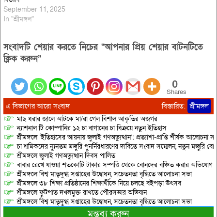
September 11, 2025
In "শ্রীমঙ্গল"
সংবাদটি শেয়ার করতে নিচের “আপনার প্রিয় শেয়ার বাটনটিতে
ক্লিক করুন”
0
Shares
এ বিভাগের আরো সংবাদ
বিস্তারিত:
শ্রীমঙ্গল
মাছ ধরার জালে আটকে মা/রা গেল বিশাল আকৃতির অজগর
ন্যাশনাল টি কোম্পানির ১২ চা বাগানের চা বিক্রয়ে নতুন ইতিহাস
শ্রীমঙ্গলে ‘ইতিহাসের আয়নায় জুলাই গণঅভ্যুত্থান’: প্রত্যাশা-প্রাপ্তি শীর্ষক আলোচনা
চা শ্রমিকদের ন্যুনতম মজুরি পুনর্নিরধারণের দাবিতে সংবাদ সম্মেলন, নতুন মজুরি বো
শ্রীমঙ্গলে জুলাই গণঅভ্যুত্থান দিবস পালিত
বাবার রেখে যাওয়া শতকোটি টাকার সম্পত্তি থেকে বোনদের বঞ্চিত করার অভিযোগ
শ্রীমঙ্গলে বিশ্ব মাতৃদুগ্ধ সপ্তাহের উদ্বোধন, সচেতনতা বৃদ্ধিতে আলোচনা সভা
শ্রীমঙ্গলে ৩৮ শিক্ষা প্রতিষ্ঠানের শিক্ষার্থীকে নিয়ে চলছে বইপড়া উৎসব
শ্রীমঙ্গলে ফুটপাত দখলমুক্ত রাখতে পৌরসভার অভিযান
শ্রীমঙ্গলে বিশ্ব মাতৃদুগ্ধ সপ্তাহের উদ্বোধন, সচেতনতা বৃদ্ধিতে আলোচনা সভা
মন্তব্য করুন