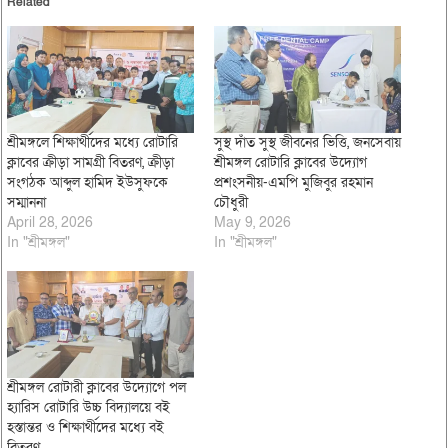
Related
শ্রীমঙ্গলে শিক্ষার্থীদের মধ্যে রোটারি
সুস্থ দাঁত সুস্থ জীবনের ভিত্তি, জনসেবায়
ক্লাবের ক্রীড়া সামগ্রী বিতরণ, ক্রীড়া
শ্রীমঙ্গল রোটারি ক্লাবের উদ্যোগ
সংগঠক আব্দুল হামিদ ইউসুফকে
প্রশংসনীয়-এমপি মুজিবুর রহমান
সম্মাননা
চৌধুরী
April 28, 2026
May 9, 2026
In "শ্রীমঙ্গল"
In "শ্রীমঙ্গল"
শ্রীমঙ্গল রোটারী ক্লাবের উদ্যোগে পল
হ্যারিস রোটারি উচ্চ বিদ্যালয়ে বই
হস্তান্তর ও শিক্ষার্থীদের মধ্যে বই
বিতরণ