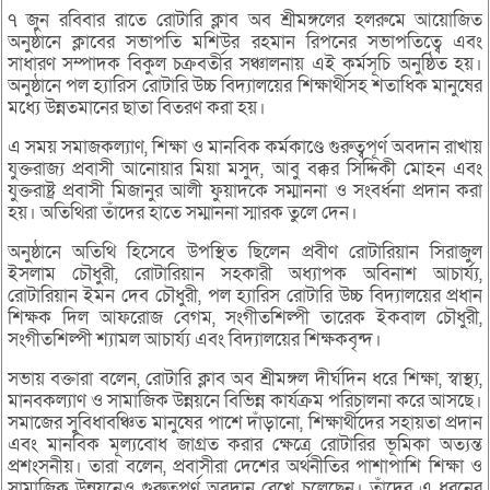
৭ জুন রবিবার রাতে রোটারি ক্লাব অব শ্রীমঙ্গলের হলরুমে আয়োজিত
অনুষ্ঠানে ক্লাবের সভাপতি মশিউর রহমান রিপনের সভাপতিত্বে এবং
সাধারণ সম্পাদক বিকুল চক্রবর্তীর সঞ্চালনায় এই কর্মসূচি অনুষ্ঠিত হয়।
অনুষ্ঠানে পল হ্যারিস রোটারি উচ্চ বিদ্যালয়ের শিক্ষার্থীসহ শতাধিক মানুষের
মধ্যে উন্নতমানের ছাতা বিতরণ করা হয়।
এ সময় সমাজকল্যাণ, শিক্ষা ও মানবিক কর্মকাণ্ডে গুরুত্বপূর্ণ অবদান রাখায়
যুক্তরাজ্য প্রবাসী আনোয়ার মিয়া মসুদ, আবু বক্কর সিদ্দিকী মোহন এবং
যুক্তরাষ্ট্র প্রবাসী মিজানুর আলী ফুয়াদকে সম্মাননা ও সংবর্ধনা প্রদান করা
হয়। অতিথিরা তাঁদের হাতে সম্মাননা স্মারক তুলে দেন।
অনুষ্ঠানে অতিথি হিসেবে উপস্থিত ছিলেন প্রবীণ রোটারিয়ান সিরাজুল
ইসলাম চৌধুরী, রোটারিয়ান সহকারী অধ্যাপক অবিনাশ আচার্য্য,
রোটারিয়ান ইমন দেব চৌধুরী, পল হ্যারিস রোটারি উচ্চ বিদ্যালয়ের প্রধান
শিক্ষক দিল আফরোজ বেগম, সংগীতশিল্পী তারেক ইকবাল চৌধুরী,
সংগীতশিল্পী শ্যামল আচার্য্য এবং বিদ্যালয়ের শিক্ষকবৃন্দ।
সভায় বক্তারা বলেন, রোটারি ক্লাব অব শ্রীমঙ্গল দীর্ঘদিন ধরে শিক্ষা, স্বাস্থ্য,
মানবকল্যাণ ও সামাজিক উন্নয়নে বিভিন্ন কার্যক্রম পরিচালনা করে আসছে।
সমাজের সুবিধাবঞ্চিত মানুষের পাশে দাঁড়ানো, শিক্ষার্থীদের সহায়তা প্রদান
এবং মানবিক মূল্যবোধ জাগ্রত করার ক্ষেত্রে রোটারির ভূমিকা অত্যন্ত
প্রশংসনীয়। তারা বলেন, প্রবাসীরা দেশের অর্থনীতির পাশাপাশি শিক্ষা ও
সামাজিক উন্নয়নেও গুরুত্বপূর্ণ অবদান রেখে চলেছেন। তাঁদের এ ধরনের