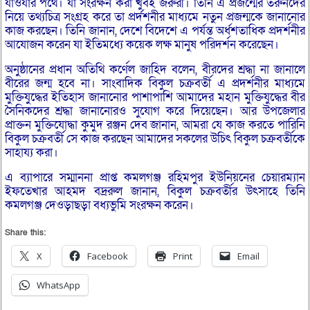
যাওযার পথে। যা সংরক্ষন করা খুবই জরুরী। তিনি এ প্রজন্মের তরুনদের
নিয়ে তথ্যচিত্র সংগ্রহ করে তা প্রর্দশনীর মাধ্যমে নতুন প্রজন্মকে জানানোর
কাজ করছেন। তিনি জানান, দেশে বিদেশে এ পর্যন্ত অর্ধশতাধিক প্রদর্শনীর
আযোজন করেন যা ইতিমধ্যে কয়েক লক্ষ মানুষ পরিদর্শন করেছেন।
অনুষ্ঠানের প্রধান অতিথি কর্ণেল জাহিদ বলেন, বীরদের শ্রদ্ধা না জানালে
বীরের জন্ম হবে না। সাংবাদিক বিকুল চক্রবর্তী এ প্রদর্শনীর মাধ্যমে
মুক্তিযুদ্ধের ইতিহাস জানানোর পাশাপাশি আমাদের মহান মুক্তিযুদ্ধের বীর
সৈনিকদের শ্রদ্ধা জানানোরও সুযোগ করে দিয়েছেন। আর উপজেলার
প্রাক্তন মুক্তিযোদ্ধা কুমুদ রঞ্জন দেব জানান, আমরা যে কাজ করতে পারিনি
বিকুল চক্রবর্তী সে কাজ করছেন আমাদের সকলের উচিৎ বিকুল চক্রবর্তীকে
সাহায্য করা।
এ ব্যাপারে সম্মাননা প্রাপ্ত কমলগঞ্জ রহিমপুর ইউনিয়নের চেয়ারম্যান
ইফতেখার আহমদ বদ্ররুল জানান, বিকুল চক্রবর্তীর উৎসাহে তিনি
কমলগঞ্জ দেওড়াছড়া বধ্যভুমি সংরক্ষন করেন।
Share this:
X
Facebook
Print
Email
WhatsApp