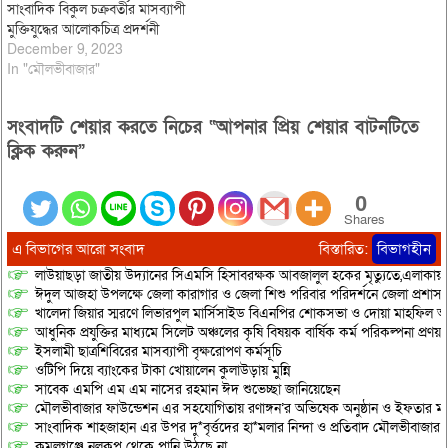
সাংবাদিক বিকুল চক্রবর্তীর মাসব্যাপী
মুক্তিযুদ্ধের আলোকচিত্র প্রদর্শনী
December 9, 2023
In "মৌলভীবাজার"
সংবাদটি শেয়ার করতে নিচের “আপনার প্রিয় শেয়ার বাটনটিতে
ক্লিক করুন”
0
Shares
এ বিভাগের আরো সংবাদ
বিস্তারিত:
বিভাগহীন
লাউয়াছড়া জাতীয় উদ্যানের সিএমসি হিসাবরক্ষক আবজালুল হকের মৃত্যুতে,এলাকায়
ঈদুল আজহা উপলক্ষে জেলা কারাগার ও জেলা শিশু পরিবার পরিদর্শনে জেলা প্রশাস
খালেদা জিয়ার স্মরণে লিভারপুল মার্সিসাইড বিএনপির শোকসভা ও দোয়া মাহফিল অনু
আধুনিক প্রযুক্তির মাধ্যমে সিলেট অঞ্চলের কৃষি বিষয়ক বার্ষিক কর্ম পরিকল্পনা প্রণয়ন
ইসলামী ছাত্রশিবিরের মাসব্যাপী বৃক্ষরোপণ কর্মসূচি
ওটিপি দিয়ে ব্যাংকের টাকা খোয়ালেন কুলাউড়ায় মুন্নি
সাবেক এমপি এম এম নাসের রহমান ঈদ শুভেচ্ছা জানিয়েছেন
মৌলভীবাজার ফাউন্ডেশন এর সহযোগিতায় রণাঙ্গন’র অভিষেক অনুষ্ঠান ও ইফতার মাহ
সাংবাদিক শাহজাহান এর উপর দু*বৃর্ত্তদের হা*মলার নিন্দা ও প্রতিবাদ মৌলভীবাজার প্
কমলগঞ্জে নলকূপ থেকে পানি উঠছে না