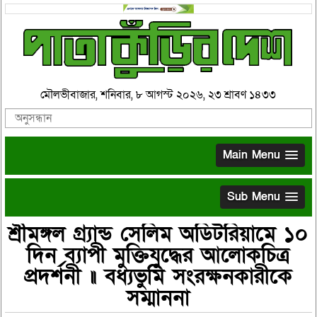
মৌলভীবাজার, শনিবার, ৮ আগস্ট ২০২৬, ২৩ শ্রাবণ ১৪৩৩
Main Menu
Sub Menu
শ্রীমঙ্গল গ্র্যান্ড সেলিম অডিটরিয়ামে ১০
দিন ব্যাপী মুক্তিযুদ্ধের আলোকচিত্র
প্রদর্শনী ॥ বধ্যভুমি সংরক্ষনকারীকে
সম্মাননা