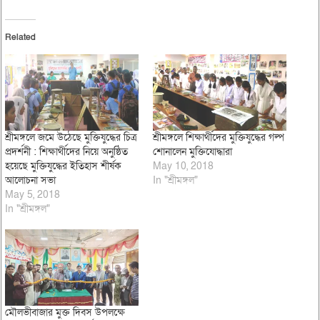
Related
শ্রীমঙ্গলে জমে উঠেছে মুক্তিযুদ্ধের চিত্র
শ্রীমঙ্গলে শিক্ষার্থীদের মুক্তিযুদ্ধের গল্প
প্রদর্শনী : শিক্ষার্থীদের নিয়ে অনুষ্ঠিত
শোনালেন মুক্তিযোদ্ধারা
হয়েছে মুক্তিযুদ্ধের ইতিহাস শীর্ষক
May 10, 2018
আলোচনা সভা
In "শ্রীমঙ্গল"
May 5, 2018
In "শ্রীমঙ্গল"
মৌলভীবাজার মুক্ত দিবস উপলক্ষে