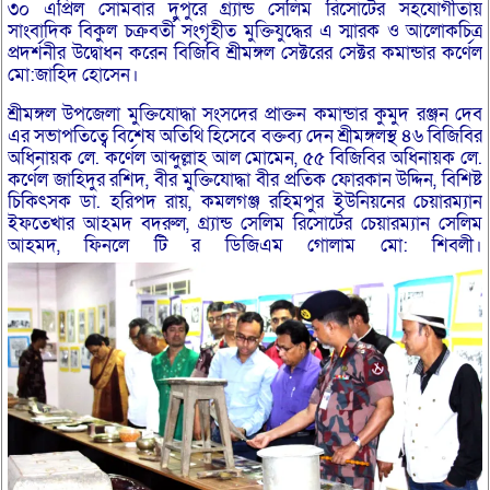
৩০ এপ্রিল সোমবার দুপুরে গ্র্যান্ড সেলিম রিসোর্টের সহযোগীতায়
সাংবাদিক বিকুল চক্রবর্তী সংগৃহীত মুক্তিযুদ্ধের এ স্মারক ও আলোকচিত্র
প্রদর্শনীর উদ্বোধন করেন বিজিবি শ্রীমঙ্গল সেক্টরের সেক্টর কমান্ডার কর্ণেল
মো:জাহিদ হোসেন।
শ্রীমঙ্গল উপজেলা মুক্তিযোদ্ধা সংসদের প্রাক্তন কমান্ডার কুমুদ রঞ্জন দেব
এর সভাপতিত্বে বিশেষ অতিথি হিসেবে বক্তব্য দেন শ্রীমঙ্গলস্থ ৪৬ বিজিবির
অধিনায়ক লে. কর্ণেল আব্দুল্লাহ আল মোমেন, ৫৫ বিজিবির অধিনায়ক লে.
কর্ণেল জাহিদুর রশিদ, বীর মুক্তিযোদ্ধা বীর প্রতিক ফোরকান উদ্দিন, বিশিষ্ট
চিকিৎসক ডা. হরিপদ রায়, কমলগঞ্জ রহিমপুর ইউনিয়নের চেয়ারম্যান
ইফতেখার আহমদ বদরুল, গ্র্যান্ড সেলিম রিসোর্টের চেয়ারম্যান সেলিম
আহমদ, ফিনলে টি র ডিজিএম গোলাম মো: শিবলী।