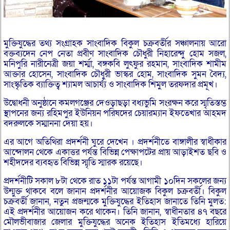
মুক্তিযুদ্ধের তথ্য সংগ্রাহক সাংবাদিক বিকুল চক্রবর্তীর সঞ্চালনায় আরো
বক্তব্যদেন নেপ নেতা প্রবীণ সাংবাদিক চৌধুরী নিহারেন্দু হোম সজল,
মনিপুরি নারীনেত্রী জয়া শর্ম্মা, বঙ্গকবি লুৎফুর রহমান, সাংবাদিক শামীম
আক্তার হোসেন, সাংবাদিক চৌধুরী ভাস্কর হোম, সাংবাদিক সুমন বৈদ্য,
সাংস্কৃতিক ব্যাক্তিত্ব শ্যামল আচার্য্য ও সাংবাদিক শিমুল তরফদার প্রমূখ।
উদ্বোধনী অনুষ্ঠানে কমলগঞ্জের দেওড়াছড়া বধ্যভুমি সংরক্ষন করে স্মৃতিস্তম্ভ
স্থাপনের জন্য রহিমপুর ইউনিয়ন পরিষদের চেয়ারম্যান ইফতেখার আহমদ
বদরুলকে সম্মাননা দেয়া হয়।
এর আগে অতিথিরা প্রদর্শনী ঘুরে দেখেন । প্রদর্শনীতে বাঙ্গালীর স্বাধীকার
আন্দোলন থেকে একাত্তর পর্যন্ত বিভিন্ন পেক্ষাপটের প্রায় আড়াইশত ছবি ও
শহীদদের ব্যবহৃত বিভিন্ন স্মৃতি স্মারক রয়েছে।
প্রদর্শনীটি সকাল ৮টা থেকে রাত ১১টা পর্যন্ত আগামী ১০দিন সকলের জন্য
উন্মুক্ত থাকবে বলে জানান প্রদর্শনীর আয়োজক বিকুল চক্রবর্তী। বিকুল
চক্রবর্তী জানান, নতুন প্রজন্মকে মুক্তিযুদ্ধের ইতিহাস জানাতে তিনি মুলত:
এই প্রদর্শনীর আয়োজন করে থাকেন। তিনি জানান, স্বাধীনতার ৪৭ বছরে
মৌলভীবাজার জেলার মুক্তিযুদ্ধের অনেক ইতিহাস ইতিমধ্যে হারিয়ে