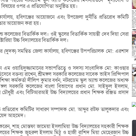
্যন্ত শহরের নটরডেম স্কুল অ্যান্ড কলেজের মিলনায়তনে ‘‘মূল্যবোধ ও
এই বিষয়ের ওপর এ প্রতিযোগিতা অনুষ্ঠিত হয়।
কার্যালয়, হবিগঞ্জের আয়োজনে এবং উপজেলা দুর্নীতি প্রতিরোধ কমিটি
োগিতার আয়োজন করা হয়।
ান্ড কলেজের বিতার্কিক দল। ওই স্কুলের বিতার্কিক সায়ন্তী দেব দিয়া সেরা
টোরিয়া উচ্চ বিদ্যালয়ের বিতার্কিক দল।
নের (দুদক) সমন্বিত জেলা কার্যালয়, হবিগঞ্জের উপপরিচালক মো: এরশাদ
ন এম ওয়াহিদুজ্জামানের সভাপতিত্বে ও সদস্য সাংবাদিক মো: কাওছার
সেবে বক্তব্য রাখেন, শ্রীমঙ্গল সরকারি কলেজের সাবেক ভাইস প্রিন্সিপাল
ষা কর্মকর্তা দীলিপ কুমার বর্ধন, নটরডেম স্কুল অ্যান্ড কলেজের অধ্যক্ষ
রীমঙ্গল সরকারি কলেজের বাংলা বিভাগের প্রধান মো. সাইফুল ইসলাম,
য়ন চৌধুরী এবং বিটিআরআই উচ্চ বিদ্যালয়ের প্রধান শিক্ষক রঞ্জিত প্রসাদ
্নীতি প্রতিরোধ কমিটির সাধারণ সম্পাদক মো. আব্দুর রউফ তালুকদার এবং
 ছায়েদ আহমেদ।
 করেন, শাহ মোস্তফা জামেয়া ইসলামিয়া উচ্চ বিদ্যালয়ের সহকারী শিক্ষক
ালয়ের শিক্ষক জুহরুল ইসলাম মিঠু ও হাজী রাশিদ মিয়া মেহেরজান উচ্চ