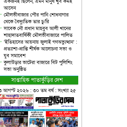
একজনই ছিলেন, এমন মানুষ খুব কমই
আসেন
মৌলভীবাজার পৌর পানি শোধনাগার
থেকে বৈদ্যুতিক তার চু/রি
সাবেক নৌ প্রধান মাহবুব আলী খানের
শাহাদাতবার্ষিকী মৌলভীবাজারে পালিত
‘ইতিহাসের আয়নায় জুলাই গণঅভ্যুত্থান’ :
প্রত্যাশা-প্রাপ্তি শীর্ষক আলোচনা সভা ও
যুব সমাবেশ
কুলাউড়ার ভাটেরা বাজারে বিট পুলিশিং
সভা অনুষ্ঠিত
সাপ্তাহিক পাতাকুঁড়ির দেশ
৩ আগস্ট ২০২৬ : ৩০ তম বর্ষ : সংখ্যা ২৫