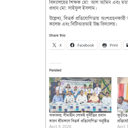
বিদ্যালয়ের শিক্ষক মো: আল আমিন এবং মডারে
প্রধান মো: সাইফুল ইসলাম।
উল্লেখ্য, বিতর্ক প্রতিযোগিতায় অংশগ্রহণকারী অ
কলেজ এবং বিটিআরআই উচ্চ বিদ্যালয়।
Share this:
X
Facebook
Print
Related
অভাবনয়, সীমাহীন লোভই দুর্নীতির প্রধান
জুড়ীতে 
কারণ শ্রীমঙ্গলে বিতর্ক প্রতিযোগিতা অনুষ্ঠিত
প্রতিযো
April 9, 2026
April 