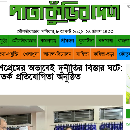
মৌলভীবাজার, শনিবার, ৮ আগস্ট ২০২৬, ২৪ শ্রাবণ ১৪৩৩
জুড়ী
মৌলভীবাজার
কমলগঞ্জ
শ্রীমঙ্গল
কুলাউড়া
বড়লেখা
রাজন
থ্য-প্রযুক্তি
খেলাধুলা
আনন্দ-বিনোদন
সাহিত্য
কবিতা-ছড়া
কৌতু
শপ্রেমের অভাবেই দুর্নীতির বিস্তার ঘটে:
িতর্ক প্রতিযোগিতা অনুষ্ঠিত