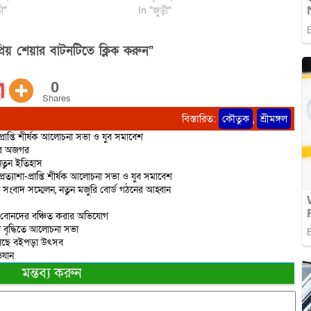
ী"
In "জুড়ী"
িয় শেয়ার বাটনটিতে ক্লিক করুন”
0
Shares
বিস্তারিত:
কৌতুক
,
শ্রীমঙ্গল
-প্রাপ্তি শীর্ষক আলোচনা সভা ও যুব সমাবেশ
ির অজগর
 নতুন ইতিহাস
প্রত্যাশা-প্রাপ্তি শীর্ষক আলোচনা সভা ও যুব সমাবেশ
তে সংবাদ সম্মেলন, নতুন মজুরি বোর্ড গঠনের আহ্বান
ে বোনদের বঞ্চিত করার অভিযোগ
নতা বৃদ্ধিতে আলোচনা সভা
য়ে চলছে বইপড়া উৎসব
িযান
মন্তব্য করুন