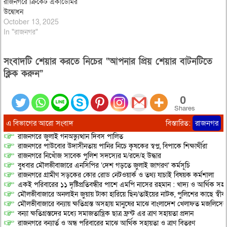
রাজনগরে ক্রিকেট একাডেমির
উদ্বোধন
October 13, 2025
In "রাজনগর"
সংবাদটি শেয়ার করতে নিচের “আপনার প্রিয় শেয়ার বাটনটিতে
ক্লিক করুন”
0
Shares
এ বিভাগের আরো সংবাদ
বিস্তারিত:
রাজনগর
রাজনগরে জুলাই গনঅভ্যুত্থান দিবস পালিত
রাজনগরে পাউবোর উদাসীনতায় পানির নিচে কৃষকের স্বপ্ন, বিপাকে শিক্ষার্থীরা
রাজনগরে নিখোঁজ সাবেক পুলিশ সদস্যের ম/রদে/হ উদ্ধার
বুধবার মৌলভীবাজারে এনসিপির ‘দেশ গড়তে জুলাই জাগরণ’ কর্মসূচি
রাজনগরে গ্রামীণ সড়কের কোর রোড নেটওয়ার্ক ও তথ্য যাচাই বিষয়ক কর্মশালা
একই পরিবারের ১১ দৃষ্টিপ্রতিবন্ধীর পাশে এমপি নাসের রহমান : খাদ্য ও আর্থিক স
মৌলভীবাজারে অনলাইন জুয়ায় টাকা হারিয়ে ছিন/তাইয়ের নাটক, পুলিশের কাছে স্বীকা
মৌলভীবাজারে বন্যায় ক্ষতিগ্রস্ত অসহায় মানুষের মাঝে বাংলাদেশ খেলাফত মজলিসের ত
বন্যা ক্ষতিগ্রস্তদের মধ্যে সমাজতান্ত্রিক ছাত্র ফ্রন্ট এর ত্রাণ সহায়তা প্রদান
রাজনগরে বন্যার্ত ও অন্ধ পরিবারের মাঝে আর্থিক সহায়তা ও ত্রাণ বিতরণ