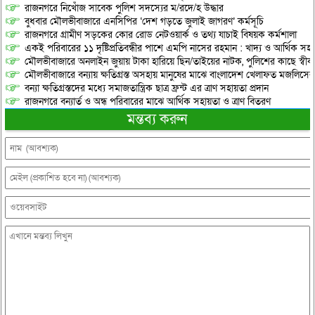
রাজনগরে নিখোঁজ সাবেক পুলিশ সদস্যের ম/রদে/হ উদ্ধার
বুধবার মৌলভীবাজারে এনসিপির ‘দেশ গড়তে জুলাই জাগরণ’ কর্মসূচি
রাজনগরে গ্রামীণ সড়কের কোর রোড নেটওয়ার্ক ও তথ্য যাচাই বিষয়ক কর্মশালা
একই পরিবারের ১১ দৃষ্টিপ্রতিবন্ধীর পাশে এমপি নাসের রহমান : খাদ্য ও আর্থিক স
মৌলভীবাজারে অনলাইন জুয়ায় টাকা হারিয়ে ছিন/তাইয়ের নাটক, পুলিশের কাছে স্বীকা
মৌলভীবাজারে বন্যায় ক্ষতিগ্রস্ত অসহায় মানুষের মাঝে বাংলাদেশ খেলাফত মজলিসের ত
বন্যা ক্ষতিগ্রস্তদের মধ্যে সমাজতান্ত্রিক ছাত্র ফ্রন্ট এর ত্রাণ সহায়তা প্রদান
রাজনগরে বন্যার্ত ও অন্ধ পরিবারের মাঝে আর্থিক সহায়তা ও ত্রাণ বিতরণ
মন্তব্য করুন