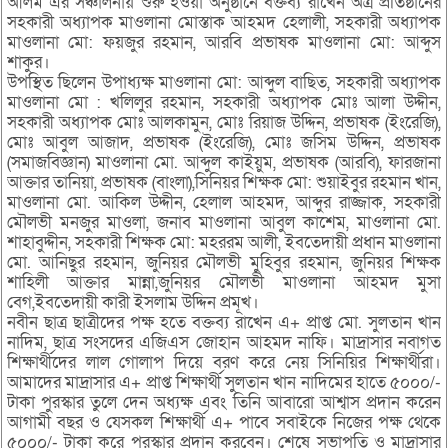
আলম এর সঞ্চালনায় শুরু হওয়া অনুষ্ঠানে বক্তব্য রাখেন অত্র প্রতিষ্ঠানের
সহকারী অধ্যাপক মাওলানা মোস্তাক আহমদ হেলালী, সহকারী অধ্যাপক
মাওলানা মো: ফয়জুর রহমান, আরবি প্রভাষক মাওলানা মো: আব্দুস
শাকুর।
উপস্থিত ছিলেন উপাধ্যক্ষ মাওলানা মো: আব্দুল বাছিত, সহকারী অধ্যাপক
মাওলানা মো : খলিলুর রহমান, সহকারী অধ্যাপক মোঃ আলা উদ্দীন,
সহকারী অধ্যাপক মোঃ আলকামুন, মোঃ রিয়াজ উদ্দিন, প্রভাষক (ইংরেজি),
মোঃ আবুল আজাদ, প্রভাষক (ইংরেজি), মোঃ জসিম উদ্দিন, প্রভাষক
(সমাজবিজ্ঞান) মাওলানা মো. আব্দুল কাইয়ুম, প্রভাষক (আরবি), ফারজানা
আক্তার তানিয়া, প্রভাষক (বাংলা),সিনিয়র শিক্ষক মো: শুয়াইবুর রহমান খান,
মাওলানা মো. আকিল উদ্দীন, হেলাল আহমদ, আব্দুর রাজ্জাক, সহকারী
মৌলভী মনজুর মাওলা, জনাব মাওলানা আবুল কাশেম, মাওলানা মো.
শাহাবুদ্দীন, সহকারী শিক্ষক মো: মহররম আলী, ইবতেদায়ী প্রধান মাওলানা
মো. আনিছুর রহমান, জুনিয়র মৌলভী মুহিবুর রহমান, জুনিয়র শিক্ষক
শাহিলী আক্তার মান্না,জুনিয়র মৌলভী মাওলানা আহমদ মুসা
বেগ,ইবতেদায়ী কারী ইসলাম উদ্দিন প্রমূখ।
নবীন ছাত্র ছাত্রীদের পক্ষ হতে বক্তব্য রাখেন এ+ প্রাপ্ত মো. সুলতান খান
নাদিম, ছাত্র সংসদের এজিএস জোহান আহমদ নাফি। মাদ্রাসার নবাগত
শিক্ষার্থীদের লাল গোলাপ দিয়ে বরণ করে নেয় সিনিয়ির শিক্ষার্থীরা।
আমাদের মাদ্রাসার এ+ প্রাপ্ত শিক্ষার্থী সুলতান খান নাদিমের হাতে ৫০০০/-
টাকা পুরস্কার তুলে দেন অধ্যক্ষ এবং তিনি আবারো আশ্বাস প্রদান করেন
আগামী বছর ও যেসকল শিক্ষার্থী এ+ পাবে সবাইকে নিজের পক্ষ থেকে
৫০০০/- টাকা করে পুরস্কার প্রদান করবেন। শেষে সভাপতি ও মাদ্রাসার