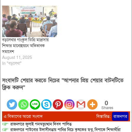
বড়লেখার গাংকুল ডিগ্রি মাদ্রাসায়
শিক্ষার মানোন্নয়নে অভিভাবক
সমাবেশ
August 11, 2025
In "বড়লেখা"
সংবাদটি শেয়ার করতে নিচের “আপনার প্রিয় শেয়ার বাটনটিতে
ক্লিক করুন”
0
Shares
এ বিভাগের আরো সংবাদ
বিস্তারিত:
রাজনগর
রাজনগরে জুলাই গনঅভ্যুত্থান দিবস পালিত
রাজনগরে পাউবোর উদাসীনতায় পানির নিচে কৃষকের স্বপ্ন, বিপাকে শিক্ষার্থীরা