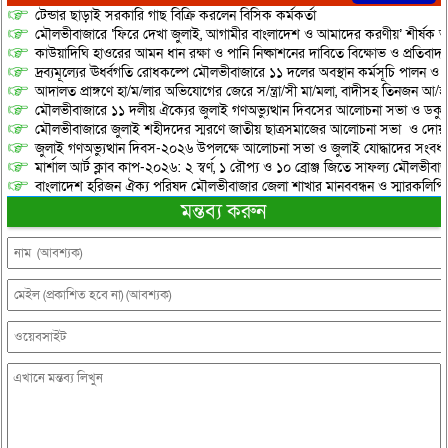
টেন্ডার ছাড়াই সরকারি গাছ বিক্রি করলেন বিসিক কর্মকর্তা
মৌলভীবাজারে ‘ফিরে দেখা জুলাই, আগামীর বাংলাদেশ ও আমাদের করণীয়’ শীর্ষক আ
কাউয়াদিঘি হাওরের আমন ধান রক্ষা ও পানি নিষ্কাশনের দাবিতে বিক্ষোভ ও প্রতিবাদ
দ্রব্যমূল্যের ঊর্ধ্বগতি রোধকল্পে মৌলভীবাজারে ১১ দলের অবস্থান কর্মসূচি পালন ও স
আদালত প্রাঙ্গণে হা/ম/লার অভিযোগের জেরে স/ন্ত্রা/সী মা/মলা, বাদীসহ তিনজন আ/হ
মৌলভীবাজারে ১১ দলীয় ঐক্যের জুলাই গণঅভ্যুত্থান দিবসের আলোচনা সভা ও ডকুমেন্
মৌলভীবাজারে জুলাই শহীদদের স্মরণে জাতীয় ছাত্রসমাজের আলোচনা সভা ও দোয়
জুলাই গণঅভ্যুত্থান দিবস-২০২৬ উপলক্ষে আলোচনা সভা ও জুলাই যোদ্ধাদের সংবর্ধ
মার্শাল আর্ট ক্লাব কাপ-২০২৬: ২ স্বর্ণ, ১ রৌপ্য ও ১০ ব্রোঞ্জ জিতে সাফল্য মৌলভীবাজ
বাংলাদেশ হরিজন ঐক্য পরিষদ মৌলভীবাজার জেলা শাখার মানববন্ধন ও স্মারকলিপি প
মন্তব্য করুন