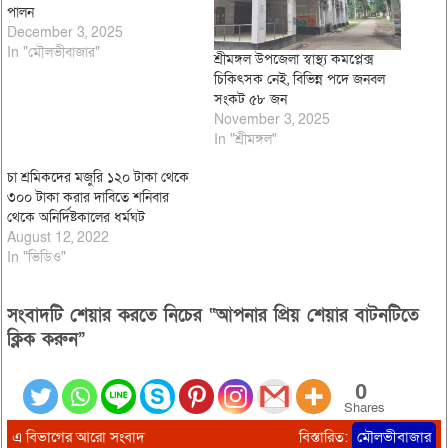
পালন
December 3, 2025
In "মৌলভীবাজার"
শ্রীমঙ্গল উপজেলা স্বাস্থ্য কমপ্লেক্স
চিকিৎসক নেই, বিভিন্ন পদে জনবল
সংকট ৫৮ জন
November 3, 2025
In "শ্রীমঙ্গল"
চা শ্রমিকদের মজুরি ১২০ টাকা থেকে
৩০০ টাকা করার দাবিতে শনিবার
থেকে অনির্দিষ্টকালের ধর্মঘট
August 12, 2022
In "ভিডিও"
সংবাদটি শেয়ার করতে নিচের “আপনার প্রিয় শেয়ার বাটনটিতে
ক্লিক করুন”
0
Shares
এ বিভাগের আরো সংবাদ
বিস্তারিত:
মৌলভীবাজার