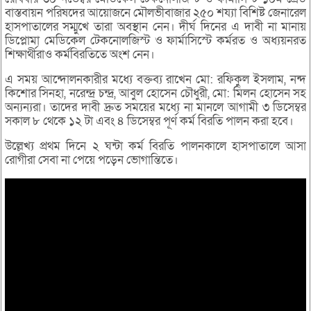
বাস্তবায়ন পরিষদের আয়োজনে মৌলভীবাজার ২৫০ শয্যা বিশিষ্ট জেনারেল
হাসপাতালের সম্মুখে তারা অবস্থান নেন। দীর্ঘ দিনের এ দাবী না মানায়
ডিপ্লোমা মেডিকেল টেকনোলজিস্ট ও ফার্মাসিস্টে কর্মরত ও অধ্যয়নরত
শিক্ষার্থীরাও কর্মবিরতিতে অংশ নেন।
এ সময় আন্দোলনকারীর মধ্যে বক্তব্য রাখেন মো: রফিকুল ইসলাম, নন্দ
কিশোর সিনহা, নরেন্দ্র চন্দ্র, আবুল হোসেন চৌধুরী, মো: মিলন হোসেন সহ
অন্যন্যরা। তাদের দাবী দ্রুত সময়ের মধ্যে না মানলে আগামী ৩ ডিসেম্বর
সকাল ৮ থেকে ১২ টা এবং ৪ ডিসেম্বর পূর্ণ কর্ম বিরতি পালন করা হবে।
উল্লেখ্য প্রথম দিনে ২ ঘন্টা কর্ম বিরতি পালনকালে হাসপাতালে আসা
রোগীরা সেবা না পেয়ে পড়েন ভোগান্তিতে।