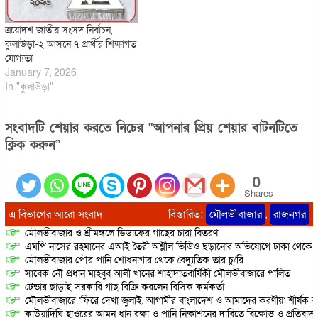
ত্রয়োদশ জাতীয় সংসদ নির্বাচন,
কুলাউড়া-২ আসনে ৭ প্রার্থীর শিক্ষাগত
যোগ্যতা
January 7, 2026
In "কুলাউড়া"
সংবাদটি শেয়ার করতে নিচের “আপনার প্রিয় শেয়ার বাটনটিতে
ক্লিক করুন”
0
Shares
এ বিভাগের আরো সংবাদ
বিস্তারিত:
মৌলভীবাজার
,
রাজনগর
মৌলভীবাজার ও শ্রীমঙ্গলে ডিডাফের গাছের চারা বিতরণ
এমপি নাসের রহমানের এআই তৈরী অশ্লীল ভিডিও ছড়ানোর অভিযোগে ঢাকা থেকে আ/সা
মৌলভীবাজার পৌর পানি শোধনাগার থেকে বৈদ্যুতিক তার চু/রি
সাবেক নৌ প্রধান মাহবুব আলী খানের শাহাদাতবার্ষিকী মৌলভীবাজারে পালিত
টেন্ডার ছাড়াই সরকারি গাছ বিক্রি করলেন বিসিক কর্মকর্তা
মৌলভীবাজারে ‘ফিরে দেখা জুলাই, আগামীর বাংলাদেশ ও আমাদের করণীয়’ শীর্ষক আ
কাউয়াদিঘি হাওরের আমন ধান রক্ষা ও পানি নিষ্কাশনের দাবিতে বিক্ষোভ ও প্রতিবাদ