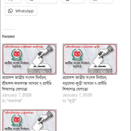
WhatsApp
Related
ত্রয়োদশ জাতীয় সংসদ নির্বাচন,
ত্রয়োদশ জাতীয় সংসদ নির্বাচন,
শ্রীমঙ্গল-কমলগঞ্জ আসনে ৭ প্রার্থীর
বড়লেখা-জুড়ী আসনে ৭ প্রার্থীর
শিক্ষাগত যোগ্যতা
শিক্ষাগত যোগ্যতা
January 7, 2026
January 7, 2026
In "কমলগঞ্জ"
In "জুড়ী"