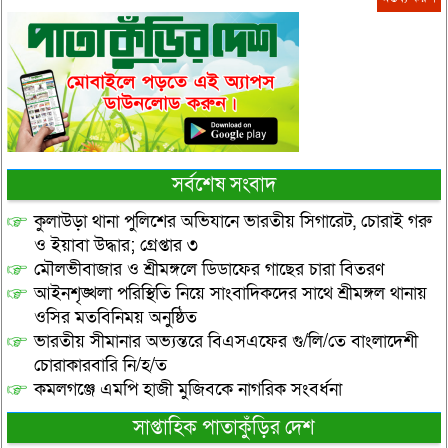
সর্বশেষ সংবাদ
কুলাউড়া থানা পুলিশের অভিযানে ভারতীয় সিগারেট, চোরাই গরু
ও ইয়াবা উদ্ধার; গ্রেপ্তার ৩
মৌলভীবাজার ও শ্রীমঙ্গলে ডিডাফের গাছের চারা বিতরণ
আইনশৃঙ্খলা পরিস্থিতি নিয়ে সাংবাদিকদের সাথে শ্রীমঙ্গল থানায়
ওসির মতবিনিময় অনুষ্ঠিত
ভারতীয় সীমানার অভ্যন্তরে বিএসএফের গু/লি/তে বাংলাদেশী
চোরাকারবারি নি/হ/ত
কমলগঞ্জে এমপি হাজী মুজিবকে নাগরিক সংবর্ধনা
সাপ্তাহিক পাতাকুঁড়ির দেশ