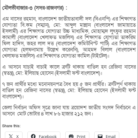
মৌলভীবাজার-
৩ (
সদর-
রাজনগর) :
এম নাসের রহমান, বাংলাদেশ জাতীয়তাবাদী দল (বিএনপি) এর শিক্ষাগত
যোগ্যতা বি.কম (সম্মান), মো: আব্দুল মান্নান (বাংলাদেশ জামায়াতে
ইসলামী) এর শিক্ষাগত যোগ্যতা উচ্চ মাধ্যমিক, মোহাম্মদ লুৎফুর রহমান
কামালী (বাংলাদেশ খেলাফত মজলিস) এর শিক্ষাগত যোগ্যতা তাকরিম
ফিল হাদিস, জহর লাল দত্ত (বাংলাদেশ কমিউনিস্ট পার্টি) এর শিক্ষাগত
যোগ্যতা (হলফনামায় উল্লেখ করেননি), আহমদ বিলাল (বাংলাদেশ
খেলাফত মজলিস) এর শিক্ষাগত যোগ্যতা কামিল (টাইটেল)।
এ আসনে যাচাই বাচাই কালে ত্রুটি থাকায় বাতিল হন রেজিনা নাসের
(স্বতন্ত্র), মো: ইলিয়াছ হোসেন (ইসলামী ফন্ট বাংলাদেশ)।
৭ জন প্রার্থীর মধ্যে মনোনয়নপত্র বৈধ হয় ৫ জন প্রার্থীর। ত্রুটিপূর্ণ থাকায়
বাতিল হন রেজিনা নাসের (স্বতন্ত্র), মো: ইলিয়াছ হোসেন (ইসলামী ফন্ট
বাংলাদেশ)।
জেলা নির্বাচন অফিস সূত্রে জানা যায় ত্রয়োদশ জাতীয় সংসদ নির্বাচনে এ
আসনে মোট ভোটার ৪ লাখ ৮৬ হাজার ২১২ জন।
Share this:
X
Facebook
Print
Email