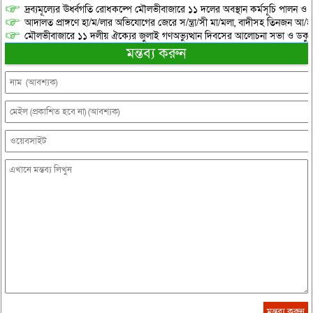
দ্রব্যমূল্যের ঊর্ধ্বগতি রোধকল্পে মৌলভীবাজারে ১১ দলের অবস্থান কর্মসূচি পালন ও স
আদালত প্রাঙ্গণে হা/ম/লার অভিযোগের জেরে স/ন্ত্রা/সী মা/মলা, বাদীসহ তিনজন আ/হ
মৌলভীবাজারে ১১ দলীয় ঐক্যের জুলাই গণঅভ্যুত্থান দিবসের আলোচনা সভা ও ডকুমেন্
মন্তব্য করুন