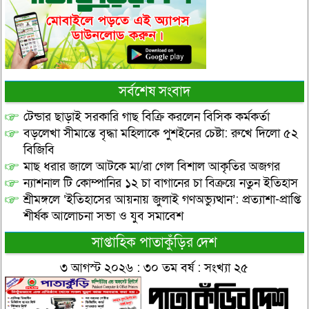
সর্বশেষ সংবাদ
টেন্ডার ছাড়াই সরকারি গাছ বিক্রি করলেন বিসিক কর্মকর্তা
বড়লেখা সীমান্তে বৃদ্ধা মহিলাকে পুশইনের চেষ্টা: রুখে দিলো ৫২
বিজিবি
মাছ ধরার জালে আটকে মা/রা গেল বিশাল আকৃতির অজগর
ন্যাশনাল টি কোম্পানির ১২ চা বাগানের চা বিক্রয়ে নতুন ইতিহাস
শ্রীমঙ্গলে ‘ইতিহাসের আয়নায় জুলাই গণঅভ্যুত্থান’: প্রত্যাশা-প্রাপ্তি
শীর্ষক আলোচনা সভা ও যুব সমাবেশ
সাপ্তাহিক পাতাকুঁড়ির দেশ
৩ আগস্ট ২০২৬ : ৩০ তম বর্ষ : সংখ্যা ২৫