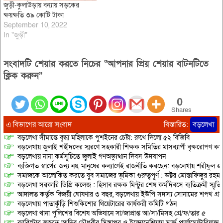
জুড়ী-কুলাউড়ায় বন্যায় সড়কের
ক্ষয়ক্ষতি ৩৯ কোটি টাকা
September 10, 2022
In "জুড়ী"
সংবাদটি শেয়ার করতে নিচের “আপনার প্রিয় শেয়ার বাটনটিতে
ক্লিক করুন”
0
Shares
এ বিভাগের আরো সংবাদ
বিস্তারিত:
বড়লেখা
বড়লেখা সীমান্তে বৃদ্ধা মহিলাকে পুশইনের চেষ্টা: রুখে দিলো ৫২ বিজিবি
বড়লেখায় জুলাই শহীদদের স্মরণে সহকারী শিক্ষক সমিতির মাসব্যাপী বৃক্ষরোপণ কর্ম
বড়লেখায় নানা কর্মসূচিতে জুলাই গণঅভ্যুত্থান দিবস উদযাপন
ব্যক্তিগত স্বার্থের জন্য নয়, মানুষের কল্যাণেই রাজনীতি করছেন: বড়লেখায় শরীফুল হ
সমাজকে আলোকিত করতে যুব সমাজের ভূমিকা গুরুত্বপূর্ণ : ডক্টর মোস্তাফিজুর রহম
বড়লেখা সরকারি ডিগ্রি কলেজ : হিসাব রক্ষক মিন্টুর শেষ কর্মদিবসে ব্যতিক্রমী স্মৃ
আদালত কর্তৃক বিজয়ী ঘোষণার ৩ বছর, বড়লেখায় ইউপি সদস্য সোনামের শপথ গ্র
বড়লেখায় পাতাকুঁড়ি শিশুকিশোর থিয়েটারের কার্যকরী কমিটি গঠন
বড়লেখা থানা পুলিশের বিশেষ অভিযানে সা/জাপ্রাপ্ত আ/সা/মিসহ গ্রে/ফ/তার ৫
ব্যারিস্টার জহরত আদিব চৌধুরীর সিঙ্গাপুর ও ইন্দোনেশিয়ায় সার্ফ পার্লামেন্টারিয়ান্স স্