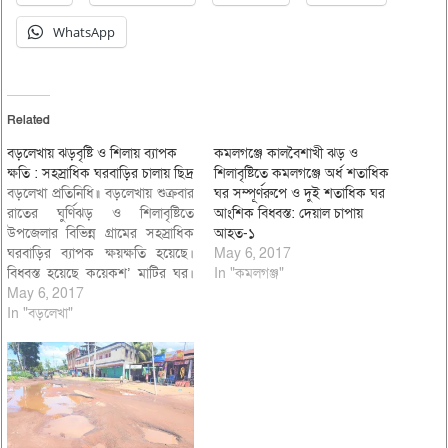
WhatsApp
Related
বড়লেখায় ঝড়বৃষ্টি ও শিলায় ব্যাপক
কমলগঞ্জে কালবৈশাখী ঝড় ও
ক্ষতি : সহস্রাধিক ঘরবাড়ির চালায় ছিদ্র
শিলাবৃষ্টিতে কমলগঞ্জে অর্ধ শতাধিক
বড়লেখা প্রতিনিধি॥ বড়লেখায় শুক্রবার
ঘর সম্পূর্ণরুপে ও দুই শতাধিক ঘর
রাতের ঘুর্ণিঝড় ও শিলাবৃষ্টিতে
আংশিক বিধ্বস্ত: দেয়াল চাপায়
উপজেলার বিভিন্ন গ্রামের সহস্রাধিক
আহত-১
ঘরবাড়ির ব্যাপক ক্ষয়ক্ষতি হয়েছে।
May 6, 2017
বিধ্বস্ত হয়েছে কয়েকশ’ মাটির ঘর।
In "কমলগঞ্জ"
শিলায় ঘরের চালায় বড় বড় ছিদ্রের
May 6, 2017
সৃষ্টি হওয়ায় অনেকেই বৃষ্টিতে ভিজে
In "বড়লেখা"
জীবন যাপন করছেন। ঝড়ে গাছপালা
উপড়ে পড়ে বিদ্যুৎ লাইন ল-ভন্ড হয়ে
গেছে। জানা গেছে, ৫ মে শুক্রবার
মধ্যরাতে…