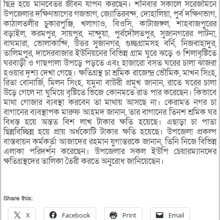
ছিদ্র হয়ে মানবেতর জীবন যাপন করছেন। শনিবার সকালে সরেজমিনে
উপজেলার দক্ষিণভাগের গজভাগ, জ্যোতিরবন্দ, দোহালিয়া, পুর্ব দক্ষিণভাগ,
কাঠালতলীর চুকারপুঞ্জি, খলাগাও, বিওসি, কাটাজঙ্গল, শাহবাজপুরের
বড়াইল, করমপুর, সায়পুর, নান্দুয়া, পুর্বদৌলতপুর, সুজানগরের পাটনা,
বাঘমারা, ভোলাকান্দি, উত্তর সুজানগর, গুচ্ছগ্রামসহ বর্নি, নিজবাহাদুর,
তালিমপুর, দাসেরবাজার ইউনিয়নের বিভিন্ন গ্রাম ঘুরে ঝড়ে ও শিলাবৃষ্টিতে
ঘরবাড়ী ও গাছপালা উপড়ে পড়তে এবং হাজারো বসত ঘরের চালা ঝাজরা
হওয়ার দৃশ্য দেখা গেছে। ক্ষতিগ্রস্থ চা শ্রমিক রাজেন্দ্র ভৌমিক, মাখন সিংহ,
রিতা বোনার্জি, মিলন সিংহ, যমুনা বাউরী প্রমূখ জানান, রাতে ঘরের চালা
উড়ে গেলে না ঘুমিয়ে বৃষ্টিতে ভিজে কোনমতে রাত পার করেছেন। কিভাবে
মাথা গোজার ব্যবস্থা করবেন তা মাথায় আসছে না। কেরামত নগর চা
বাগানের ব্যবস্থাপক মারুফ আহমদ জানান, তার বাগানের তিনশ শ্রমিক ঘর
বিধস্ত হয়ে অন্তত বিশ লাখ টাকার ক্ষতি হয়েছে। এছাড়া চা পাতা
ছিন্নবিচ্ছিন্ন হয়ে প্রায় অর্ধকোটি টাকার ক্ষতি হয়েছে। উপজেলা প্রকল্প
বাস্তবায়ন কর্মকর্তা আজাদের রহমান যুগান্তরকে জানান, তিনি নিজে বিভিন্ন
এলাকা পরিদর্শন করেছেন। উপজেলার সকল ইউপি চেয়ারম্যানদের
ক্ষতিগ্রস্থদের তালিকা তৈরী করতে অনুরোধ জানিয়েছেন।
Share this:
X
Facebook
Print
Email