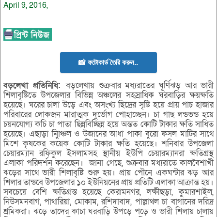
April 9, 2016,
📸 ফটোকার্ড তৈরি করুন..
বড়লেখা প্রতিনিধি:
বড়লেখায় শুক্রবার মধ্যরাতের ঘূর্ণিঝড় আর ভারী
শিলাবৃষ্টিতে উপজেলার বিভিন্ন অঞ্চলের সহস্রাধিক ঘরবাড়ির ক্ষয়ক্ষতি
হয়েছে। ঘরের চালা উড়ে এবং অসংখ্য ছিদ্রের সৃষ্টি হয়ে প্রায় পাচ হাজার
পরিবারের লোকজন মারাত্মক দুর্ভোগ পোহাচ্ছেন। চা গাছ লন্ডভন্ড হয়ে
চয়নযোগ্য কচি চা পাতা ছিন্নবিচ্ছিন্ন হয়ে অন্তত কোটি টাকার ক্ষতি সাধিত
হয়েছে। এছাড়া নিুাঞ্চল ও উজানের আধা পাকা বুরো ফসল মাটির সাথে
মিশে কৃষকের কয়েক কোটি টাকার ক্ষতি হয়েছে। শনিবার উপজেলা
চেয়ারম্যান রফিকুল ইসলামসহ স্থানীয় ইউপি চেয়ারম্যানরা ক্ষতিগ্রস্থ
এলাকা পরিদর্শন করেছেন। জানা গেছে, শুক্রবার মধ্যরাতে কালবৈশাখী
ঝড়ের সাথে ভারী শিলাবৃষ্টি শুরু হয়। প্রায় পৌনে একঘন্টার ঝড় আর
শিলার তান্ডবে উপজেলার ১০ ইউনিয়নের প্রায় প্রতিটি এলাকা আক্রান্ত হয়।
সবচেয়ে বেশি ক্ষতিগ্রস্ত হয়েছে কেরামনগর, লক্ষীছড়া, কুমারশাইল,
নিউসমনবাগ, পাথারিয়া, মোকাম, রশিদাবাদ, পাল্লাথল চা বাগানের দরিদ্র
শ্রমিকরা। ঝড়ে তাদের কাচা ঘরবাড়ি উপড়ে পড়ে ও ভারী শিলায় চালায়