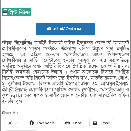
📸 ফটোকার্ড তৈরি করুন..
স্টাফ রিপোর্টার॥
ফারইষ্ট ইসলামী লাইফ ইন্স্যুরেন্স কোম্পানী লিমিডেট
মৌলভীবাজার সার্ভিস সেন্টারের উদ্যোগে ব্যবসা উন্নয়ন সভা অনুষ্ঠিত
হয়েছে। ১৫ এপ্রিল শুক্রবার মৌলভীবাজার অফিস মিলনায়তনে
মৌলভীবাজার সার্ভিস সেন্টারের ইনর্চাজ আব্দুর রব এর সভাপতিত্বে
অনুষ্ঠিত অনুষ্ঠানে প্রধান অতিথি হিসাবে উপস্থিত ছিলেন, কোম্পানীর মূখ্য
নির্বাহী কর্মকর্তা হেমায়েত উল্যাহ । প্রধান আলোচক হিসাবে উপস্থিত
ছিলেন,কোম্পানীর সিলেট ডিভিশনের ইনর্চাজ মাও: মতিউর রহমান, মোও:
মু. এুনীরুল ইসলাম। বিশেষ অতিথি হিসাবে ছিলেন, এম. আমিনুল ইসলাম
চৌধুরী,ইনচার্জ মোলভীবাজার সার্ভিস সেন্টার (সাবী)সহ মৌলভীবাজার ও
কুলাউড়া জোনের একক ও সাবীর জোনাল ইনর্চাজ এবং সাংগঠনিক অফিস
ইনর্চাজ বৃন্দ।
Share this:
X
Facebook
Print
Email