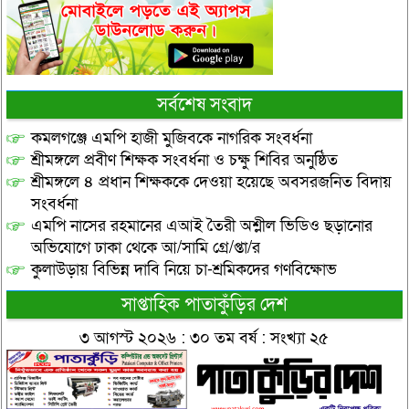
সর্বশেষ সংবাদ
কমলগঞ্জে এমপি হাজী মুজিবকে নাগরিক সংবর্ধনা
শ্রীমঙ্গলে প্রবীণ শিক্ষক সংবর্ধনা ও চক্ষু শিবির অনুষ্ঠিত
শ্রীমঙ্গলে ৪ প্রধান শিক্ষককে দেওয়া হয়েছে অবসরজনিত বিদায়
সংবর্ধনা
এমপি নাসের রহমানের এআই তৈরী অশ্লীল ভিডিও ছড়ানোর
অভিযোগে ঢাকা থেকে আ/সামি গ্রে/প্তা/র
কুলাউড়ায় বিভিন্ন দাবি নিয়ে চা-শ্রমিকদের গণবিক্ষোভ
সাপ্তাহিক পাতাকুঁড়ির দেশ
৩ আগস্ট ২০২৬ : ৩০ তম বর্ষ : সংখ্যা ২৫