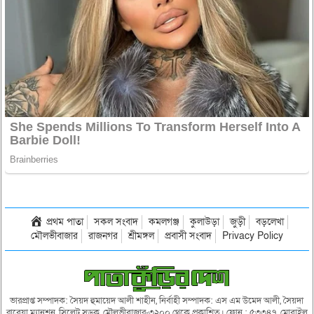
প্রথম পাতা
সকল সংবাদ
কমলগঞ্জ
কুলাউড়া
জুড়ী
বড়লেখা
মৌলভীবাজার
রাজনগর
শ্রীমঙ্গল
প্রবাসী সংবাদ
Privacy Policy
ভারপ্রাপ্ত সম্পাদক: সৈয়দ হুমায়েদ আলী শাহীন, নির্বাহী সম্পাদক: এস এম উমেদ আলী, সৈয়দা
রাবেয়া ম্যানশন, সিলেট সড়ক, মৌলভীবাজার-৩২০০ থেকে প্রকাশিত। ফোন : ৫৩৩৪৭, মোবাইল