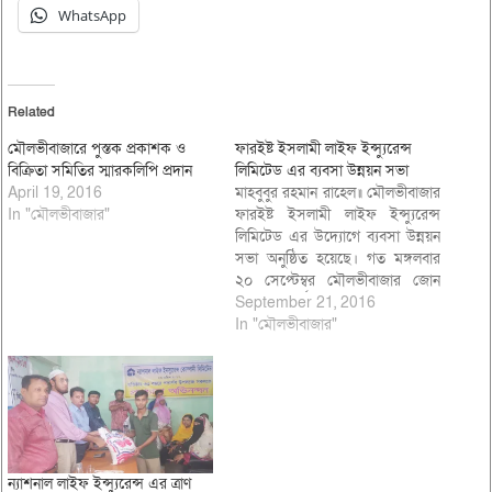
WhatsApp
Related
মৌলভীবাজারে পুস্তক প্রকাশক ও
ফারইষ্ট ইসলামী লাইফ ইন্স্যুরেন্স
বিক্রিতা সমিতির স্মারকলিপি প্রদান
লিমিটেড এর ব্যবসা উন্নয়ন সভা
April 19, 2016
মাহবুবুর রহমান রাহেল॥ মৌলভীবাজার
In "মৌলভীবাজার"
ফারইষ্ট ইসলামী লাইফ ইন্স্যুরেন্স
লিমিটেড এর উদ্যোগে ব্যবসা উন্নয়ন
সভা অনুষ্ঠিত হয়েছে। গত মঙ্গলবার
২০ সেপ্টেম্বর মৌলভীবাজার জোন
এন্ড সার্ভিস সেন্টার অফিস
September 21, 2016
মিলনায়তনে এ সভা অনুষ্ঠিত হয়।
In "মৌলভীবাজার"
সভায় প্রধান অথিতি হিসাবে বক্তব্য
রাখেন, আলহাজ্ব মু: ফরিদ হোসাইন,
এসইভিপি এন্ড ইনচার্জ ওয়েষ্টার্ণ
রিজিওন প্রধান কার্যালয়। প্রধান
আলোচক…
ন্যাশনাল লাইফ ইন্স্যুরেন্স এর ত্রাণ