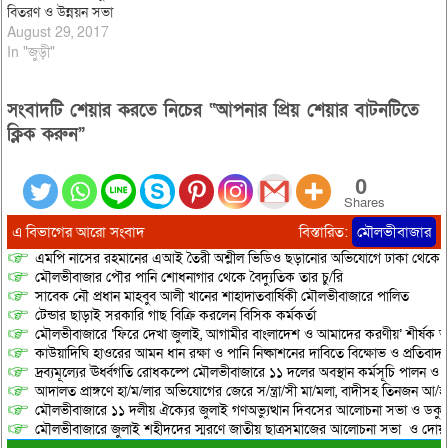
বিতরণ ও উন্নয়ন সভা
August 29, 2017
In "জুড়ী"
সংবাদটি শেয়ার করতে নিচের “আপনার প্রিয় শেয়ার বাটনটিতে
ক্লিক করুন”
0
Shares
এ বিভাগের আরো সংবাদ
বিস্তারিত:
মৌলভীবাজার
এমপি নাসের রহমানের এআই তৈরী অশ্লীল ভিডিও ছড়ানোর অভিযোগে ঢাকা থেকে আ/সা
মৌলভীবাজার পৌর পানি শোধনাগার থেকে বৈদ্যুতিক তার চু/রি
সাবেক নৌ প্রধান মাহবুব আলী খানের শাহাদাতবার্ষিকী মৌলভীবাজারে পালিত
টেন্ডার ছাড়াই সরকারি গাছ বিক্রি করলেন বিসিক কর্মকর্তা
মৌলভীবাজারে ‘ফিরে দেখা জুলাই, আগামীর বাংলাদেশ ও আমাদের করণীয়’ শীর্ষক আ
কাউয়াদিঘি হাওরের আমন ধান রক্ষা ও পানি নিষ্কাশনের দাবিতে বিক্ষোভ ও প্রতিবাদ
দ্রব্যমূল্যের ঊর্ধ্বগতি রোধকল্পে মৌলভীবাজারে ১১ দলের অবস্থান কর্মসূচি পালন ও স
আদালত প্রাঙ্গণে হা/ম/লার অভিযোগের জেরে স/ন্ত্রা/সী মা/মলা, বাদীসহ তিনজন আ/হ
মৌলভীবাজারে ১১ দলীয় ঐক্যের জুলাই গণঅভ্যুত্থান দিবসের আলোচনা সভা ও ডকুমেন্
মৌলভীবাজারে জুলাই শহীদদের স্মরণে জাতীয় ছাত্রসমাজের আলোচনা সভা ও দোয়