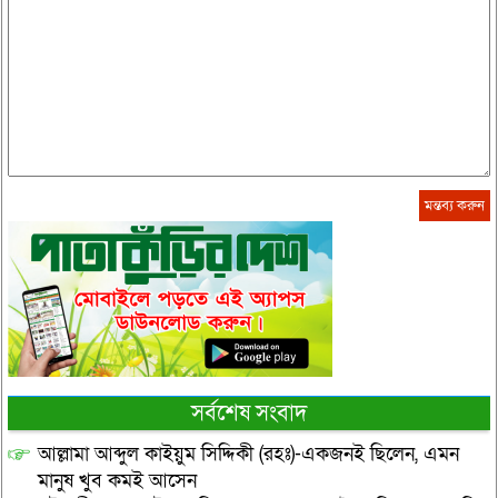
সর্বশেষ সংবাদ
আল্লামা আব্দুল কাইয়ুম সিদ্দিকী (রহঃ)-একজনই ছিলেন, এমন
মানুষ খুব কমই আসেন