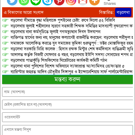
Shares
এ বিভাগের আরো সংবাদ
বিস্তারিত:
বড়লেখা
বড়লেখা সীমান্তে বৃদ্ধা মহিলাকে পুশইনের চেষ্টা: রুখে দিলো ৫২ বিজিবি
বড়লেখায় জুলাই শহীদদের স্মরণে সহকারী শিক্ষক সমিতির মাসব্যাপী বৃক্ষরোপণ কর্ম
বড়লেখায় নানা কর্মসূচিতে জুলাই গণঅভ্যুত্থান দিবস উদযাপন
ব্যক্তিগত স্বার্থের জন্য নয়, মানুষের কল্যাণেই রাজনীতি করছেন: বড়লেখায় শরীফুল হ
সমাজকে আলোকিত করতে যুব সমাজের ভূমিকা গুরুত্বপূর্ণ : ডক্টর মোস্তাফিজুর রহম
বড়লেখা সরকারি ডিগ্রি কলেজ : হিসাব রক্ষক মিন্টুর শেষ কর্মদিবসে ব্যতিক্রমী স্মৃ
আদালত কর্তৃক বিজয়ী ঘোষণার ৩ বছর, বড়লেখায় ইউপি সদস্য সোনামের শপথ গ্র
বড়লেখায় পাতাকুঁড়ি শিশুকিশোর থিয়েটারের কার্যকরী কমিটি গঠন
বড়লেখা থানা পুলিশের বিশেষ অভিযানে সা/জাপ্রাপ্ত আ/সা/মিসহ গ্রে/ফ/তার ৫
ব্যারিস্টার জহরত আদিব চৌধুরীর সিঙ্গাপুর ও ইন্দোনেশিয়ায় সার্ফ পার্লামেন্টারিয়ান্স স্
মন্তব্য করুন