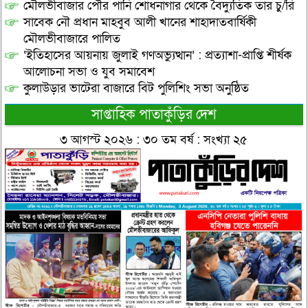
মৌলভীবাজার পৌর পানি শোধনাগার থেকে বৈদ্যুতিক তার চু/রি
সাবেক নৌ প্রধান মাহবুব আলী খানের শাহাদাতবার্ষিকী
মৌলভীবাজারে পালিত
‘ইতিহাসের আয়নায় জুলাই গণঅভ্যুত্থান’ : প্রত্যাশা-প্রাপ্তি শীর্ষক
আলোচনা সভা ও যুব সমাবেশ
কুলাউড়ার ভাটেরা বাজারে বিট পুলিশিং সভা অনুষ্ঠিত
সাপ্তাহিক পাতাকুঁড়ির দেশ
৩ আগস্ট ২০২৬ : ৩০ তম বর্ষ : সংখ্যা ২৫