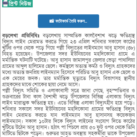
📸 ফটোকার্ড তৈরি করুন..
বড়লেখা প্রতিনিধি॥
বড়লেখায় সাম্প্রতিক কালবৈশাখ ঝড়ে ক্ষতিগ্রস্থ
বিদ্যুৎ লাইন মেরামত করতে গিয়ে ২৩ এপ্রিল শনিবার সকালে কাঠের
খুঁটির ওপর থেকে পড়ে গিয়ে পল্লী বিদ্যুতের লাইনম্যান আবু হাসান (৩৮)
নিহত হয়েছেন। উপজেলার সদর ইউনিয়নের মহদিকোনা গ্রামে এ
মর্মান্তিক ঘটনাটি ঘটেছে। আবু হাসান জামালপুর জেলার ভেড়া পাথালিয়া
গ্রামের আব্দুল হালিমের ছেলে। কর্মস্থলে অত্যন্ত কর্মঠ ও বিদ্যুৎ গ্রাহকদের
মধ্যে অত্যন্ত জনপ্রিয় লাইনম্যান হিসেবে পরিচিত আবু হাসান এক ছেলে ও
এক মেয়ের জনক। তার মর্মান্তিক মৃত্যুতে বিদ্যুৎ বিভাগসহ স্থানীয়
গ্রাহকদের মাঝে শোকের ছায়া নেমে আসে।
পল্লী বিদ্যুৎ সমিতি ও এলাকাবাসী সূত্রে জানা গেছে, বৃহস্পতিবার ও
শুক্রবারের টানা কাল বৈশাখী ঝড়ে উপজেলার বিভিন্ন এলাকায় বিদ্যুৎ
লাইন মারাত্মক ক্ষতিগ্রস্থ হয়। এতে বিভিন্ন এলাকা বিদ্যুৎহীন হয়ে পড়ে।
শনিবার সকালে সদর ইউনিয়নের মহদিকোনা গ্রামের ক্ষতিগ্রস্থ বিদ্যুৎ
লাইন মেরামত করতে যান লাইনম্যান আবু হাসানসহ কয়েকজন
লাইনম্যান। সকাল ১০টার দিকে বিদ্যুৎ লাইনের সংযোগ দিতে কাঠের
খুঁটিতে উঠেন আবু হাসান। হঠাৎ পা পিচলে প্রায় ৫০ ফুট ওপর থেকে তিনি
মাটিতে ছিটকে পড়েন। গুরুতর আহত অবস্থায় সহকর্মীরা তাকে উপজেলা