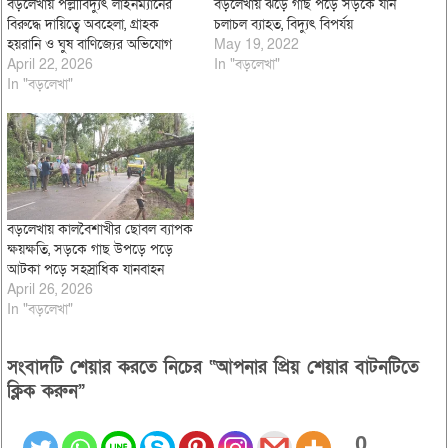
বড়লেখায় পল্লীবিদ্যুৎ লাইনম্যানের
বড়লেখায় ঝড়ে গাছ পড়ে সড়কে যান
বিরুদ্ধে দায়িত্বে অবহেলা, গ্রাহক
চলাচল ব্যাহত, বিদ্যুৎ বিপর্যয়
হয়রানি ও ঘুষ বাণিজ্যের অভিযোগ
May 19, 2022
April 22, 2026
In "বড়লেখা"
In "বড়লেখা"
বড়লেখায় কালবৈশাখীর ছোবল ব্যাপক
ক্ষয়ক্ষতি, সড়কে গাছ উপড়ে পড়ে
আটকা পড়ে সহস্রাধিক যানবাহন
April 26, 2026
In "বড়লেখা"
সংবাদটি শেয়ার করতে নিচের “আপনার প্রিয় শেয়ার বাটনটিতে
ক্লিক করুন”
0