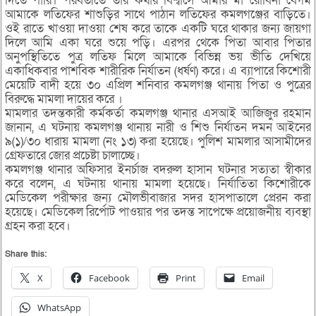
দিতে পারি। পরবর্তীতে তার কথার বিশ্বাসে আমার মা রোবিনা বেগম
আমাকে লতিফের শাশুড়ির সাথে পাঠান লতিফের কমলগঞ্জের বাড়িতে।
ওই রাতে খাওয়া দাওয়া শেষ করে তাকে একটি ঘরে থাকার জন্য জায়গা
দিলে আমি একা ঘরে শুয়ে পড়ি। এরপর থেকে পিতা আবার পিতার
অনুপস্থিতিতে পুত্র লতিফ মিলে আমাকে বিভিন্ন ভয় ভীতি দেখিয়ে
একাধিকবার পাশবিক শারীরিক নির্যাতন (ধর্ষণ) করে। এ ব্যাপারে কিশোরী
মেয়েটি বাদী হয়ে ৩০ এপ্রিল শনিবার কমলগঞ্জ থানায় পিতা ও পুত্রের
বিরুদ্ধে মামলা দায়ের করে ।
মামলার তদন্তকারী কর্মকর্তা কমলগঞ্জ থানার এসআই আজিজুর রহমান
জানান, এ ঘটনায় কমলগঞ্জ থানায় নারী ও শিশু নির্যাতন দমন আইনের
৯(১)/৩০ ধারায় মামলা (নং ১৩) করা হয়েছে। পুলিশ মামলার আসামীদের
গ্রেফতারে জোর প্রচেষ্টা চালাচ্ছে।
কমলগঞ্জ থানার অফিসার ইনর্চাজ বদরুল হাসান ঘটনার সত্যতা স্বীকার
করে বলেন, এ ঘটনায় থানায় মামলা হয়েছে। নির্যাতিতা কিশোরীকে
মেডিকেল পরীক্ষার জন্য মৌলভীবাজার সদর হাসপাতালে প্রেরন করা
হয়েছে। মেডিকেল রির্পোট পাওয়ার পর তদন্ত সাপেক্ষে প্রয়োজনীয় ব্যবস্থা
গ্রহন করা হবে।
Share this:
X
Facebook
Print
Email
WhatsApp