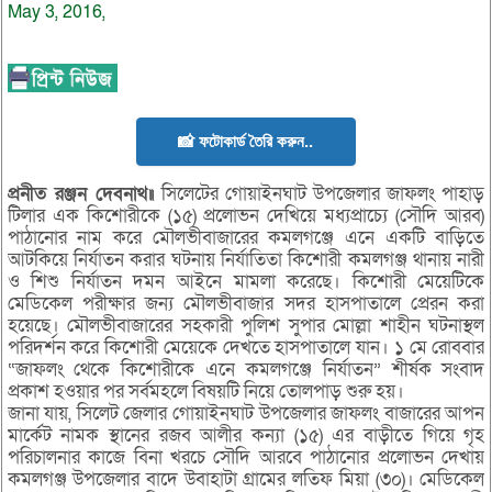
May 3, 2016,
📸 ফটোকার্ড তৈরি করুন..
প্রনীত রঞ্জন দেবনাথ॥
সিলেটের গোয়াইনঘাট উপজেলার জাফলং পাহাড়
টিলার এক কিশোরীকে (১৫) প্রলোভন দেখিয়ে মধ্যপ্রাচ্যে (সৌদি আরব)
পাঠানোর নাম করে মৌলভীবাজারের কমলগঞ্জে এনে একটি বাড়িতে
আটকিয়ে নির্যাতন করার ঘটনায় নির্যাতিতা কিশোরী কমলগঞ্জ থানায় নারী
ও শিশু নির্যাতন দমন আইনে মামলা করেছে। কিশোরী মেয়েটিকে
মেডিকেল পরীক্ষার জন্য মৌলভীবাজার সদর হাসপাতালে প্রেরন করা
হয়েছে। মৌলভীবাজারের সহকারী পুলিশ সুপার মোল্লা শাহীন ঘটনাস্থল
পরিদর্শন করে কিশোরী মেয়েকে দেখতে হাসপাতালে যান। ১ মে রোববার
“জাফলং থেকে কিশোরীকে এনে কমলগঞ্জে নির্যাতন” শীর্ষক সংবাদ
প্রকাশ হওয়ার পর সর্বমহলে বিষয়টি নিয়ে তোলপাড় শুরু হয়।
জানা যায়, সিলেট জেলার গোয়াইনঘাট উপজেলার জাফলং বাজারের আপন
মার্কেট নামক স্থানের রজব আলীর কন্যা (১৫) এর বাড়ীতে গিয়ে গৃহ
পরিচালনার কাজে বিনা খরচে সৌদি আরবে পাঠানোর প্রলোভন দেখায়
কমলগঞ্জ উপজেলার বাদে উবাহাটা গ্রামের লতিফ মিয়া (৩০)। মেডিকেল