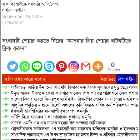
এক কিশোরীকে ধষ/র্ণের অ/ভি/যোগ,
ধ র্ষ/ক আ/ট/ক
September 16, 2025
In "কমলগঞ্জ"
সংবাদটি শেয়ার করতে নিচের “আপনার প্রিয় শেয়ার বাটনটিতে
ক্লিক করুন”
0
Shares
এ বিভাগের আরো সংবাদ
বিস্তারিত:
বিভাগহীন
লাউয়াছড়া জাতীয় উদ্যানের সিএমসি হিসাবরক্ষক আবজালুল হকের মৃত্যুতে,এলাকায়
ঈদুল আজহা উপলক্ষে জেলা কারাগার ও জেলা শিশু পরিবার পরিদর্শনে জেলা প্রশাস
খালেদা জিয়ার স্মরণে লিভারপুল মার্সিসাইড বিএনপির শোকসভা ও দোয়া মাহফিল অনু
আধুনিক প্রযুক্তির মাধ্যমে সিলেট অঞ্চলের কৃষি বিষয়ক বার্ষিক কর্ম পরিকল্পনা প্রণয়ন
ইসলামী ছাত্রশিবিরের মাসব্যাপী বৃক্ষরোপণ কর্মসূচি
ওটিপি দিয়ে ব্যাংকের টাকা খোয়ালেন কুলাউড়ায় মুন্নি
সাবেক এমপি এম এম নাসের রহমান ঈদ শুভেচ্ছা জানিয়েছেন
মৌলভীবাজার ফাউন্ডেশন এর সহযোগিতায় রণাঙ্গন’র অভিষেক অনুষ্ঠান ও ইফতার মাহ
সাংবাদিক শাহজাহান এর উপর দু*বৃর্ত্তদের হা*মলার নিন্দা ও প্রতিবাদ মৌলভীবাজার প্