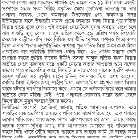
করানোর কথা বলে লতিফের শাশুড়ি ২৭ এপ্রিল রাত ১১ টার দিকে অভাবী
সংসারের সহজ সরল নিরীহ প্রকৃতির মেয়ে (রোজিনা আক্তার)-কে তার
এলাকা জাফলং থেকে কমলগঞ্জ উপজেলার ৫নং কমলগঞ্জ সদর
ইউনিয়নের বাদে উবাহাটা নামক গ্রামে জামাতা কালা মিয়ার পুত্র লতিফ
মিয়ার হাতে তুলে দেয়। ওই রাতেই মেয়েটিকে ঘুমন্ত অবস্থায় রেখে চলে
যায় শাশুড়ি জুসু বেগম । ২৭ এপ্রিল থেকে ২৯ এপ্রিল পর্যন্ত কিশোরী
মেয়েকে বাড়ীতে বন্দি করে বিভিন্ন ভয় ভীতি দেখিয়ে কখনও পিতা কালা
মিয়া আবার পিতার অনুপস্থিতিতে কখনো পুত্র লতিফ মিয়া মিলে মেয়েটিকে
একাধিক বার শারীরিক নির্যাতন (ধর্ষণ) করে। ২৯ ্এপ্রিল সন্ধ্যায় ভোট
চাওয়ার কাজে স্থানীয় সাবেক ইউপি সদস্য আব্দুল লতিফ কালা মিয়ার
বাড়ীতে গেলে তালাবদ্ধ ঘরে একটি মেয়ের কান্নার আওয়াজ শুনে সন্দেহ
জাগে। পরে প্রতিবেশির কাছে বিষয়টি জানতে পেরে সাবেক ইউপি সদস্য
আব্দুল লতিফ সহ স্থানীয় মাইন উদ্দিন, সোনাওর মিয়া, শেখ আহমদ,
সেলিম মিয়া, ইউনুস মিয়া, শাহীন মিয়া, জালাল মিয়া প্রমূখরা কালা মিয়ার
কাছে ঘটনার ব্যাপারে জিজ্ঞাসা করে। প্রথমে সে অস্বীকার করে বলে আমার
বাড়ীতে কোন মহিলা নেই। পরে এলাকার লোকজন ঘরের তালা ভেঙ্গে
কিশোরীকে মুমুুর্ষ অবস্থায় উদ্ধার করেন।
নির্যাতিতা কিশোরী (রোজিনা) জানায়, লতিফ আমাদের এলাকায় তার
শাশুড়ির বেড়াতে গিয়ে আমাদের পরিবারের সাথে পরিচয় হয়। এক পর্যায়ে
আমার পরিবারের লোকজনের সাথে আলাপকালে সে জানা, আমার কাছে
অনেক সুযোগ সুবিধা আছে, যদি আপনাদের মেয়েকে গৃহ পরিচালনার
কাজে বিনা খরচে সৌদি আরবে পাঠাতে চান তাহলে আমি সে ব্যবস্থা করে