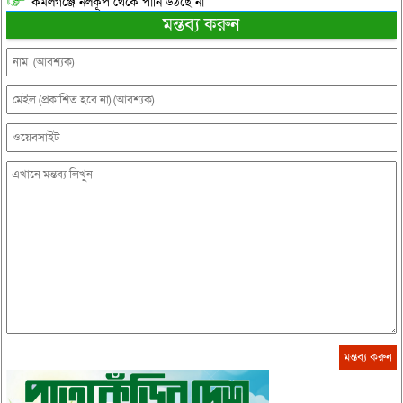
কমলগঞ্জে নলকূপ থেকে পানি উঠছে না
মন্তব্য করুন