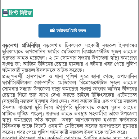
📸 ফটোকার্ড তৈরি করুন..
বড়লেখা প্রতিনিধি॥
বড়লেখায় চিকৎসক সহকারী নজরুল ইসলামের
ছুরিকাঘাতে অপসোনিন ফার্মার মেডিকেল রিপ্রেজেন্টেটিভ সুজন আহমদ
গুরুতর আহত হয়েছেন। ২ মে সোমবার সন্ধ্যায় উপজেলা স্বাস্থ্য কমপ্লেক্স
সংলগ্ন ডা: আজিম উদ্দিনের চেম্বারে হামলার এ ঘটনার খবর পেয়ে পুলিশ
ঘটনাকারী নজরুল ইসলামকে আটক করেছে।
প্রত্যক্ষদর্শী, হাসপাতাল ও থানা পুলিশ সুত্রে জানা গেছে, অপসোনিন
ফার্মাসিউটিকেল কোম্পানীর মেডিকেল রিপ্রেজেন্টেটিভ সুজন আহমদ
সোমবার সন্ধ্যায় উপজেলা স্বাস্থ্য কমপ্লেক্স সংলগ্ন ডাক্তার আজিম উদ্দিনের
চেম্বারে গিয়ে তার সাথে দেখা করতে চাইলে চিকিৎসকের এটেনডেন্স
(সহকারী) নজরুল ইসলাম বাঁধা দেন। কথা কাটাকাটির এক পর্যায়ে নজরুল
ইসলাম ধারালো ছুরি দিয়ে উপুর্যুপরি ছুরিকাঘাত করলে সুজন আহমদ
মাটিতে লুটিয়ে পড়েন। গুরুতর আহত অবস্থায় সহকর্মীরা তাকে উপজেলা
স্বাস্থ্য কমপ্লেক্সে ভর্তি করেন। অবস্থা আশংকাজনক হওয়ায় কর্তব্যরত
চিকিৎসক তাকে সিলেট ওসমানী মেডিকেল কলেজ হাসপাতালে স্থানান্তর
করেন। খবর পেয়ে পুলিশ ঘটনাকারী নজরুল ইসলামকে আটক করে।
ভারপ্রাপ্ত উপজেলা স্বাস্থ্য কর্মকর্তা মোহাম্মদ ইব্রাহিম জানান, মাথা, ঘাড় ও