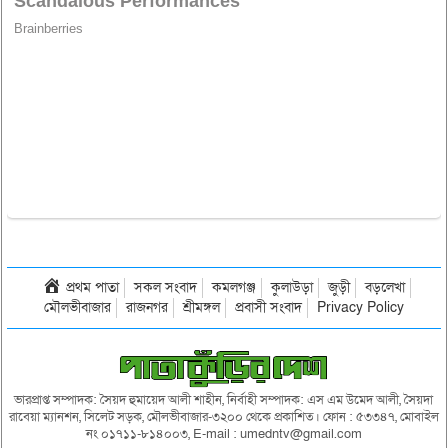
প্রথম পাতা
সকল সংবাদ
কমলগঞ্জ
কুলাউড়া
জুড়ী
বড়লেখা
মৌলভীবাজার
রাজনগর
শ্রীমঙ্গল
প্রবাসী সংবাদ
Privacy Policy
ভারপ্রাপ্ত সম্পাদক: সৈয়দ হুমায়েদ আলী শাহীন, নির্বাহী সম্পাদক: এস এম উমেদ আলী, সৈয়দা
রাবেয়া ম্যানশন, সিলেট সড়ক, মৌলভীবাজার-৩২০০ থেকে প্রকাশিত। ফোন : ৫৩৩৪৭, মোবাইল
নং ০১৭১১-৮১৪০০৩, E-mail : umedntv@gmail.com