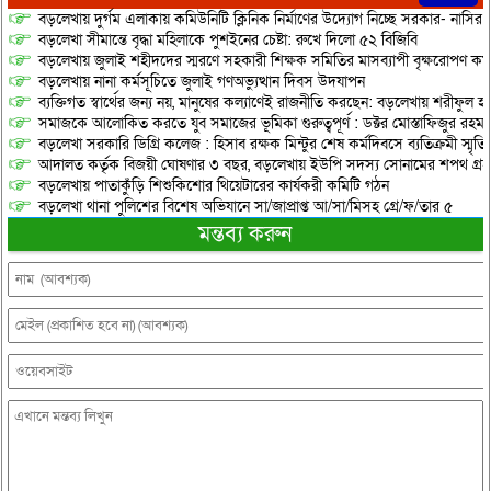
বড়লেখায় দুর্গম এলাকায় কমিউনিটি ক্লিনিক নির্মাণের উদ্যোগ নিচ্ছে সরকার- নাসির
বড়লেখা সীমান্তে বৃদ্ধা মহিলাকে পুশইনের চেষ্টা: রুখে দিলো ৫২ বিজিবি
বড়লেখায় জুলাই শহীদদের স্মরণে সহকারী শিক্ষক সমিতির মাসব্যাপী বৃক্ষরোপণ কর্ম
বড়লেখায় নানা কর্মসূচিতে জুলাই গণঅভ্যুত্থান দিবস উদযাপন
ব্যক্তিগত স্বার্থের জন্য নয়, মানুষের কল্যাণেই রাজনীতি করছেন: বড়লেখায় শরীফুল হ
সমাজকে আলোকিত করতে যুব সমাজের ভূমিকা গুরুত্বপূর্ণ : ডক্টর মোস্তাফিজুর রহম
বড়লেখা সরকারি ডিগ্রি কলেজ : হিসাব রক্ষক মিন্টুর শেষ কর্মদিবসে ব্যতিক্রমী স্মৃ
আদালত কর্তৃক বিজয়ী ঘোষণার ৩ বছর, বড়লেখায় ইউপি সদস্য সোনামের শপথ গ্র
বড়লেখায় পাতাকুঁড়ি শিশুকিশোর থিয়েটারের কার্যকরী কমিটি গঠন
বড়লেখা থানা পুলিশের বিশেষ অভিযানে সা/জাপ্রাপ্ত আ/সা/মিসহ গ্রে/ফ/তার ৫
মন্তব্য করুন