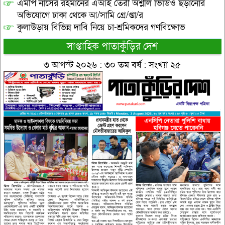
এমপি নাসের রহমানের এআই তৈরী অশ্লীল ভিডিও ছড়ানোর
অভিযোগে ঢাকা থেকে আ/সামি গ্রে/প্তা/র
কুলাউড়ায় বিভিন্ন দাবি নিয়ে চা-শ্রমিকদের গণবিক্ষোভ
সাপ্তাহিক পাতাকুঁড়ির দেশ
৩ আগস্ট ২০২৬ : ৩০ তম বর্ষ : সংখ্যা ২৫