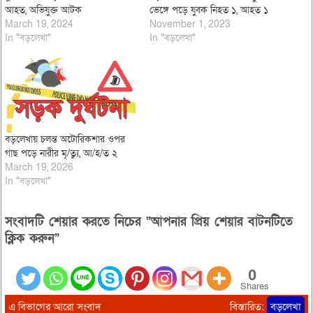
আহত, অভিযুক্ত আটক
ভেঙ্গে পড়ে যুবক নিহত ১, আহত ১
March 19, 2024
November 1, 2023
In "বড়লেখা"
In "বড়লেখা"
বড়লেখায় চলন্ত অটোরিকশার ওপর
গাছ পড়ে নারীর মৃ/ত্যু, আ/হ/ত ২
March 19, 2026
In "বড়লেখা"
সংবাদটি শেয়ার করতে নিচের “আপনার প্রিয় শেয়ার বাটনটিতে
ক্লিক করুন”
0
Shares
এ বিভাগের আরো সংবাদ
বিস্তারিত:
বড়লেখা