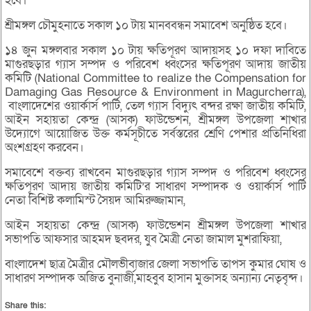
হবে।
শ্রীমঙ্গল চৌমুহনাতে সকাল ১০ টায় মানববন্ধন সমাবেশ অনুষ্ঠিত হবে।
১৪ জুন মঙ্গলবার সকাল ১০ টায় ক্ষতিপূরণ আদায়সহ ১০ দফা দাবিতে
মাগুরছড়ার গ্যাস সম্পদ ও পরিবেশ ধ্বংসের ক্ষতিপূরণ আদায় জাতীয়
কমিটি (National Committee to realize the Compensation for
Damaging Gas Resource & Environment in Magurcherra),
বাংলাদেশের ওয়ার্কার্স পার্টি, তেল গ্যাস বিদ্যুৎ বন্দর রক্ষা জাতীয় কমিটি,
আইন সহায়তা কেন্দ্র (আসক) ফাউন্ডেশন, শ্রীমঙ্গল উপজেলা শাখার
উদ্যোগে আয়োজিত উক্ত কর্মসূচীতে সর্বস্তরের শ্রেণি পেশার প্রতিনিধিরা
অংশগ্রহণ করবেন।
সমাবেশে বক্তব্য রাখবেন মাগুরছড়ার গ্যাস সম্পদ ও পরিবেশ ধ্বংসের
ক্ষতিপূরণ আদায় জাতীয় কমিটি’র সাধারণ সম্পাদক ও ওয়ার্কার্স পার্টি
নেতা বিশিষ্ট কলামিস্ট সৈয়দ আমিরুজ্জামান,
আইন সহায়তা কেন্দ্র (আসক) ফাউন্ডেশন শ্রীমঙ্গল উপজেলা শাখার
সভাপতি আফসার আহমদ ছবদর, যুব মৈত্রী নেতা জামাল মুশরাফিয়া,
বাংলাদেশ ছাত্র মৈত্রীর মৌলভীবাজার জেলা সভাপতি তাপস কুমার ঘোষ ও
সাধারণ সম্পাদক অজিত বুনার্জী,মাহবুব হাসান মুক্তাসহ অন্যান্য নেতৃবৃন্দ।
Share this: