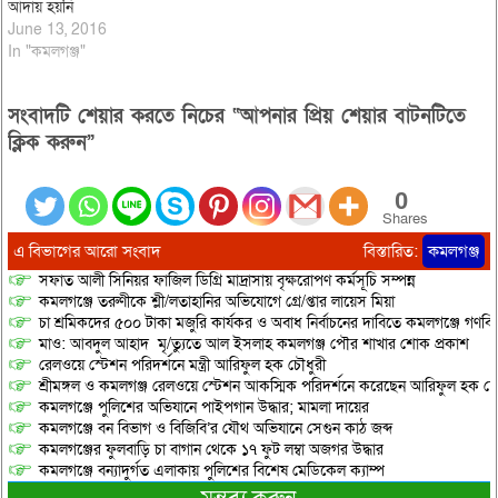
জুন মধ্যরাতে ১টা…
আদায় হয়নি
June 13, 2016
In "কমলগঞ্জ"
সংবাদটি শেয়ার করতে নিচের “আপনার প্রিয় শেয়ার বাটনটিতে
ক্লিক করুন”
0
Shares
এ বিভাগের আরো সংবাদ
বিস্তারিত:
কমলগঞ্জ
সফাত আলী সিনিয়র ফাজিল ডিগ্রি মাদ্রাসায় বৃক্ষরোপণ কর্মসূচি সম্পন্ন
কমলগঞ্জে তরুণীকে শ্লী/লতাহানির অভিযোগে গ্রে/প্তার লায়েস মিয়া
চা শ্রমিকদের ৫০০ টাকা মজুরি কার্যকর ও অবাধ নির্বাচনের দাবিতে কমলগঞ্জে গণবি
মাও: আবদুল আহাদ মৃ/ত্যুতে আল ইসলাহ কমলগঞ্জ পৌর শাখার শোক প্রকাশ
রেলওয়ে স্টেশন পরিদর্শনে মন্ত্রী আরিফুল হক চৌধুরী
শ্রীমঙ্গল ও কমলগঞ্জ রেলওয়ে স্টেশন আকস্মিক পরিদর্শনে করেছেন আরিফুল হক চৌ
কমলগঞ্জে পুলিশের অভিযানে পাইপগান উদ্ধার; মামলা দায়ের
কমলগঞ্জে বন বিভাগ ও বিজিবি’র যৌথ অভিযানে সেগুন কাঠ জব্দ
কমলগঞ্জের ফুলবাড়ি চা বাগান থেকে ১৭ ফুট লম্বা অজগর উদ্ধার
কমলগঞ্জে বন্যাদুর্গত এলাকায় পুলিশের বিশেষ মেডিকেল ক্যাম্প