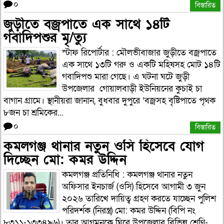
০
বিস্তারিত
জুড়ীতে বজ্রপাতে এক সাথে ১৪টি
গবাদিপশুর মৃ/ত্যু
স্টাফ রিপোর্টার : মৌলভীবাজার জুড়ীতে বজ্রপাতে
এক সাথে ১৩টি গরু ও একটি মহিষসহ মোট ১৪টি
গবাদিপশু মারা গেছে। এ ঘটনা ঘটে জুড়ী
উপজেলার গোয়ালবাড়ী ইউনিয়নের কুচাই চা
বাগান গ্রামে। স্থানীয়রা জানান, বুধবার দুপুরে ‘বজ্রসহ বৃষ্টিপাতে পৃথক
৮জন চা শ্রমিকের...
০
বিস্তারিত
কমলগঞ্জ থানার নতুন ওসি হিসেবে যোগ
দিচ্ছেন মো: কমর উদ্দিন
কমলগঞ্জ প্রতিনিধি : কমলগঞ্জ থানার নতুন
অফিসার ইনচার্জ (ওসি) হিসেবে আগামী ৩ জুন
২০২৬ তারিখে দায়িত্ব গ্রহণ করতে যাচ্ছেন পুলিশ
পরিদর্শক (নিরস্ত্র) মো: কমর উদ্দিন (বিপি নং
৮৩১১-১৩৩৪৯৬)। তার আগমনকে ঘিরে উপজেলার বিভিন্ন শ্রেণি-