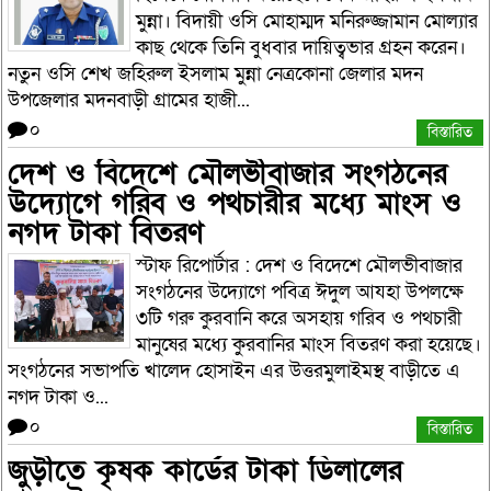
মুন্না। বিদায়ী ওসি মোহাম্মদ মনিরুজ্জামান মোল্যার
কাছ থেকে তিনি বুধবার দায়িত্বভার গ্রহন করেন।
নতুন ওসি শেখ জহিরুল ইসলাম মুন্না নেত্রকোনা জেলার মদন
উপজেলার মদনবাড়ী গ্রামের হাজী...
০
বিস্তারিত
দেশ ও বিদেশে মৌলভীবাজার সংগঠনের
উদ্যোগে গরিব ও পথচারীর মধ্যে মাংস ও
নগদ টাকা বিতরণ
স্টাফ রিপোর্টার : দেশ ও বিদেশে মৌলভীবাজার
সংগঠনের উদ্যোগে পবিত্র ঈদুল আযহা উপলক্ষে
৩টি গরু কুরবানি করে অসহায় গরিব ও পথচারী
মানুষের মধ্যে কুরবানির মাংস বিতরণ করা হয়েছে।
সংগঠনের সভাপতি খালেদ হোসাইন এর উত্তরমুলাইমস্থ বাড়ীতে এ
নগদ টাকা ও...
০
বিস্তারিত
জুড়ীতে কৃষক কার্ডের টাকা ডিলালের