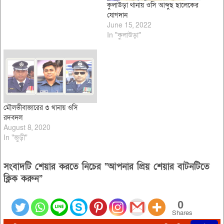
কুলাউড়া থানায় ওসি আব্দুছ ছালেকের
যোগদান
June 15, 2022
In "কুলাউড়া"
মৌলভীবাজারের ৩ থানায় ওসি
রদবদল
August 8, 2020
In "জুড়ী"
সংবাদটি শেয়ার করতে নিচের “আপনার প্রিয় শেয়ার বাটনটিতে
ক্লিক করুন”
0
Shares