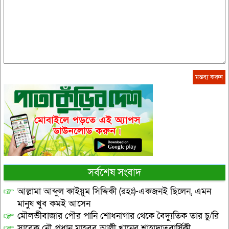
সর্বশেষ সংবাদ
আল্লামা আব্দুল কাইয়ুম সিদ্দিকী (রহঃ)-একজনই ছিলেন, এমন
মানুষ খুব কমই আসেন
মৌলভীবাজার পৌর পানি শোধনাগার থেকে বৈদ্যুতিক তার চু/রি
সাবেক নৌ প্রধান মাহবুব আলী খানের শাহাদাতবার্ষিকী