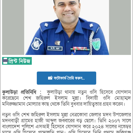
📸 ফটোকার্ড তৈরি করুন..
কুলাউড়া
প্রতিনিধি :
কুলাউড়া থানায় নতুন ওসি হিসেবে যোগদান
করেছেনে শেখ জহিরুল ইসলাম মুন্না। বিদায়ী ওসি মোহাম্মদ
মনিরুজ্জামান মোল্যার কাছ থেকে তিনি বুধবার দায়িত্বভার গ্রহন করেন।
নতুন ওসি শেখ জহিরুল ইসলাম মুন্না নেত্রকোনা জেলার মদন উপজেলার
মদনবাড়ী গ্রামের হাজী আব্দুল জব্বারের বড় ছেলে। তিনি ২০০৭ সালে
বাংলাদেশ পুলিশে এসআই হিসেবে যোগদান করে ২০২৪ সালের নভেম্বর
মাসে ওসি হিসেবে পদোন্নতি পান। ওসি হিসেবে তিনি প্রথমে জকিগঞ্জ