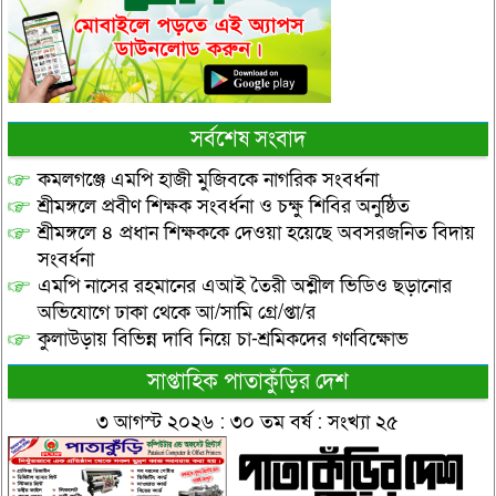
সর্বশেষ সংবাদ
কমলগঞ্জে এমপি হাজী মুজিবকে নাগরিক সংবর্ধনা
শ্রীমঙ্গলে প্রবীণ শিক্ষক সংবর্ধনা ও চক্ষু শিবির অনুষ্ঠিত
শ্রীমঙ্গলে ৪ প্রধান শিক্ষককে দেওয়া হয়েছে অবসরজনিত বিদায়
সংবর্ধনা
এমপি নাসের রহমানের এআই তৈরী অশ্লীল ভিডিও ছড়ানোর
অভিযোগে ঢাকা থেকে আ/সামি গ্রে/প্তা/র
কুলাউড়ায় বিভিন্ন দাবি নিয়ে চা-শ্রমিকদের গণবিক্ষোভ
সাপ্তাহিক পাতাকুঁড়ির দেশ
৩ আগস্ট ২০২৬ : ৩০ তম বর্ষ : সংখ্যা ২৫