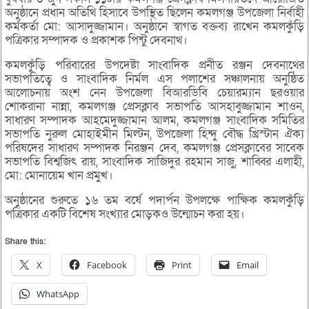
অনুষ্ঠানে প্রধান অতিথি হিসাবে উপস্থিত ছিলেন কমলগঞ্জ উপজেলা নির্বাহী
কর্মকর্তা মো: আসাদুজ্জামান। অনুষ্ঠানে স্বাগত বক্তব্য রাখেন কমলকুঁড়ি
পত্রিকার সম্পাদক ও প্রকাশক পিন্টু দেবনাথ।
কমলকুঁড়ি পরিবারের উপদেষ্টা সাংবাদিক প্রনীত রঞ্জন দেবনাথের
সভাপতিত্বে ও সাংবাদিক নির্মল এস পলাশের সঞ্চালনায় অনুষ্ঠিত
আলোচনায় অংশ নেন উপজেলা বিআরডিবি চেয়ারম্যান ছরওয়ার
শোকরানা নান্না, কমলগঞ্জ প্রেসক্লাব সভাপতি আসহাবুজ্জামান শাওন,
সাধারণ সম্পাদক আহমেদুজ্জামান আলম, কমলগঞ্জ সাংবাদিক সমিতির
সভাপতি নুরুল মোহাইমীন মিল্টন, উপজেলা হিন্দু বৌদ্ধ খ্রিস্টান ঐক্য
পরিষদের সাধারণ সম্পাদক নিরঞ্জন দেব, কমলগঞ্জ প্রেসক্লাবের সাবেক
সভাপতি বিশ্বজিৎ রায়, সাংবাদিক সাজিদুর রহমান সাজু, শাব্বির এলাহী,
মো: মোনায়েম খান প্রমুখ।
অনুষ্ঠানের শুরুতে ১৬ তম বর্ষে পদার্পন উপলক্ষে পাক্ষিক কমলকুঁড়ি
পত্রিকার একটি বিশেষ সংখ্যার মোড়কও উন্মোচন করা হয়।
Share this:
X
Facebook
Print
Email
WhatsApp