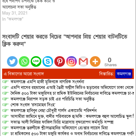
বর্ষে পদার্পণ উপলক্ষে কেক কাটা ও
আলোচনা সভা অনুষ্ঠিত
May 31, 2021
In "কমলগঞ্জ"
সংবাদটি শেয়ার করতে নিচের “আপনার প্রিয় শেয়ার বাটনটিতে
ক্লিক করুন”
0
Shares
এ বিভাগের আরো সংবাদ
বিস্তারিত:
কমলগঞ্জ
কমলগঞ্জে এমপি হাজী মুজিবকে নাগরিক সংবর্ধনা
এমপি নাসের রহমানের এআই তৈরী অশ্লীল ভিডিও ছড়ানোর অভিযোগে ঢাকা থেকে আ/সা
দৈনিক ৫০০ টাকা মজুরিসহ চা শ্রমিক ইউনিয়নের নির্বাচনের দাবিতে কমলগঞ্জে চা-শ্
কমলগঞ্জে নিরাপদ সড়ক চাই এর পরিচিতি সভা অনুষ্ঠিত
শোক সংবাদ ‘রসমোহন সিংহ’
কমলগঞ্জে হাবিবুন নেছা চৌধুরী গার্লস একাডেমি পরিদর্শন
আসামীরা জামিনে মুক্ত, বাদীর পরিবারকে হু/মকি : কমলগঞ্জে বহুল আলোচিত স্কুল শি
সফাত আলী সিনিয়র ফাজিল ডিগ্রি মাদ্রাসায় বৃক্ষরোপণ কর্মসূচি সম্পন্ন
কমলগঞ্জে তরুণীকে শ্লী/লতাহানির অভিযোগে গ্রে/প্তার লায়েস মিয়া
চা শ্রমিকদের ৫০০ টাকা মজুরি কার্যকর ও অবাধ নির্বাচনের দাবিতে কমলগঞ্জে গণবি