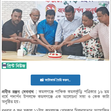
📸 ফটোকার্ড তৈরি করুন..
প্রনীত
রঞ্জন
দেবনাথ :
কমলগঞ্জে পাক্ষিক কমলকুঁড়ি পত্রিকার ১৬ তম
বর্ষে পদার্পন উপলক্ষে কমলগঞ্জে এক আলোচনা সভা ও কেক কাটা
অনুষ্ঠিত হয়।
বুধবার ৩ জুন সকাল ১১টায় কমলগঞ্জ প্রেসক্লাব মিলনায়তনে আয়োজিত