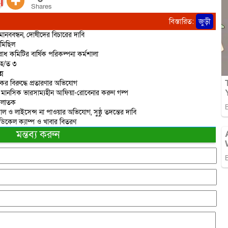
Shares
বিস্তারিত:
জুড়ী
ানববন্ধন, দোষীদের বিচারের দাবি
 মিছিল
োধ কমিটির বার্ষিক পরিকল্পনা কর্মশালা
আ/হ/ত ৩
্ন
র বিরুদ্ধে প্রতারণার অভিযোগ
য়ে মানসিক ভারসাম্যহীন আফিয়া-রোবেনার করুণ গল্প
 পলাতক
 ও লাইসেন্স না পাওয়ার অভিযোগ, সুষ্ঠু তদন্তের দাবি
েডিকেল ক্যাম্প ও খাবার বিতরণ
মন্তব্য করুন