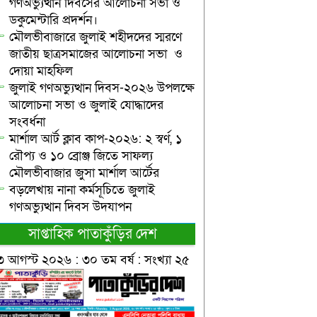
গণঅভ্যুত্থান দিবসের আলোচনা সভা ও
ডকুমেন্টারি প্রদর্শন।
মৌলভীবাজারে জুলাই শহীদদের স্মরণে
জাতীয় ছাত্রসমাজের আলোচনা সভা ও
দোয়া মাহফিল
জুলাই গণঅভ্যুত্থান দিবস-২০২৬ উপলক্ষে
আলোচনা সভা ও জুলাই যোদ্ধাদের
সংবর্ধনা
মার্শাল আর্ট ক্লাব কাপ-২০২৬: ২ স্বর্ণ, ১
রৌপ্য ও ১০ ব্রোঞ্জ জিতে সাফল্য
মৌলভীবাজার জুসা মার্শাল আর্টের
বড়লেখায় নানা কর্মসূচিতে জুলাই
গণঅভ্যুত্থান দিবস উদযাপন
সাপ্তাহিক পাতাকুঁড়ির দেশ
৩ আগস্ট ২০২৬ : ৩০ তম বর্ষ : সংখ্যা ২৫