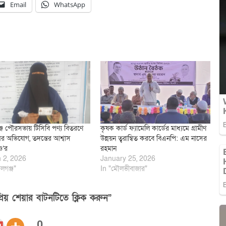
Email
WhatsApp
জ পৌরসভায় টিসিবি পণ্য বিতরণে
কৃষক কার্ড ফ্যামেলি কার্ডের মাধ্যমে গ্রামীণ
র অভিযোগ, তদন্তের আশ্বাস
উন্নয়ন ত্বরান্বিত করবে বিএনপি: এম নাসের
’র
রহমান
 2, 2026
January 25, 2026
লগঞ্জ"
In "মৌলভীবাজার"
িয় শেয়ার বাটনটিতে ক্লিক করুন”
0