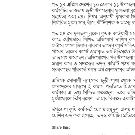
গত ১৪ এপ্রিল দেশের ১০ জেলার ১১ উপজেলায় ‘ক
কর্মসূচির আওতায় জুড়ী উপজেলার ফুলতলা ব্
সহায়তা জমা হয়। নিয়ম অনুযায়ী কৃষকরা ডি
নির্ধারিত মূল্যে সার, বীজ, কীটনাশক ও মৎস্য 
গত ২৪ মে ফুলতলা ব্লকের কৃষক কার্ডধারী মমত
কাছে যৌথভাবে লিখিত অভিযোগ দাখিল করেন
স্টোরে গেলে ডিলার বারবার তাদের কার্ড সক্র
পারেন, তাদের কার্ডে জমাকৃত অর্থ ইতিমধ্যে 
আত্মসাৎ করেছেন। অভিযোগের পর উপজেলা কৃষি
প্রধান করে ৩ সদস্যের তদন্ত কমিটি গঠন 
সরবরাহের পরিবর্তে নগদ অর্থ লেনদেনের অভিযোগ
এদিকে সোনালী ব্যাংকের জুড়ী শাখা থেকে প
লেনদেনের মাধ্যমে ই-কমার্স পদ্ধতিতে মিজান 
কর্মকার এ তথ্য নিশ্চিত করেছেন। তবে অভিয
মুঠোফোনে তিনি বলেন, ‘আমার বিরুদ্ধে একটি ম
উপজেলা কৃষি কর্মকর্তা মো: মাহমুদুল আলম 
মেশিন জব্দ করা হয়েছে। তদন্ত কমিটির প্রতিব
Share this: