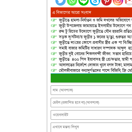
এ বিভাগের আরো সংবাদ
জুড়ীতে হামলা-নির্যাতন ও জমি দখলের অভিযোগে ম
জুড়ী উপজেলায় জামায়াতে ইসলামীর উদ্যোগে গন
রুম টু রিডের উদ্যোগে জুড়ীতে যৌন হয়রানি প্রতির
সড়ক দূ/র্ঘটনা/য় জুড়ীর ১ জনের মৃ/ত্যু, গুরুতর 
জুড়ীতে দা/য়ের কোপে প্রবাসীর স্ত্রীর এক পা বি/চ্ছিন
সমাই বাজার কমিটির সাধারণ সম্পাদক আব্দুল হকে
জুড়ীর দুই বোনের শিকলবন্দী জীবন: সন্তান হারি
জুড়ীতে ৪০০ পিস ইয়াবাসহ স্ত্রী গ্রে/ফতার, স্বামী
আদালতের নির্দেশে দোকান খুলে নগদ টাকা, মালামাল
মৌলভীবাজারে বন্যাদুর্গতদের পাশে বিজিবি, ফ্রি ম