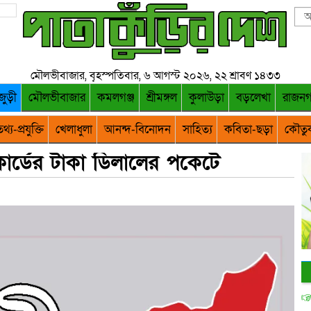
মৌলভীবাজার, বৃহস্পতিবার, ৬ আগস্ট ২০২৬, ২২ শ্রাবণ ১৪৩৩
জুড়ী
মৌলভীবাজার
কমলগঞ্জ
শ্রীমঙ্গল
কুলাউড়া
বড়লেখা
রাজন
থ্য-প্রযুক্তি
খেলাধুলা
আনন্দ-বিনোদন
সাহিত্য
কবিতা-ছড়া
কৌতু
ার্ডের টাকা ডিলালের পকেটে