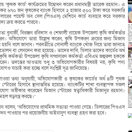
ৃষক কার্ড’ কার্যক্রমের উদ্বোধন করেন প্রধানমন্ত্রী তারেক রহমান। এ
লকের ৬৭০ জন কৃষকের ব্যাংক হিসাবে ২ হাজার ৫০০ টাকা করে সরকারি
লারের পয়েন্ট অব সেল (পিওএস) মেশিনে কার্ড ব্যবহার করে সরকার
খাদ্য ক্রয় করতে পারবে।
া বুনার্জী, নিরঞ্জন রবিদাস ও শেফালী নায়েক উপজেলা কৃষি কর্মকর্তার
। অভিযোগে তারা উল্লেখ করেন, কৃষি উপকরণ ক্রয়ের জন্য মিজান
িয় হয়নি বলে জানান। পরবর্তীতে সোনালী ব্যাংকে খোঁজ নিয়ে তারা জানতে
উত্তোলন বা লেনদেন করা হয়েছে। তাদের দাবি, ডিলার তাদের কার্ডের অর্থ
 কর্মকর্তা উপজেলা কৃষি সম্প্রসারণ কর্মকর্তা এবিএম জহুরুল হককে
করেন। তদন্তের আওতায় শুধু ৩ অভিযোগকারীর বিষয়ই নয়, কৃষি পণ্য
ও যাচাই করা হচ্ছে বলে সংশ্লিষ্ট সূত্র জানিয়েছে।
াওয়া তথ্য অনুযায়ী, অভিযোগকারী ৩ কৃষকের কার্ডের অর্থ ৪টি পৃথক
স্টোরের হিসাবে স্থানান্তরিত হয়েছে। ব্যাংকটির শাখা ব্যবস্থাপক সজল
োগ অস্বীকার করেছেন মিজান স্টোরের স্বত্বাধিকারী মিজানুর রহমান।
হল ষড়যন্ত্র করছে।’
খান বলেন, ‘অভিযোগের প্রাথমিক সত্যতা পাওয়া গেছে। ডিলারের পিওএস
েদন পাওয়ার পর প্রয়োজনীয় আইনানুগ ব্যবস্থা গ্রহণ করা হবে।