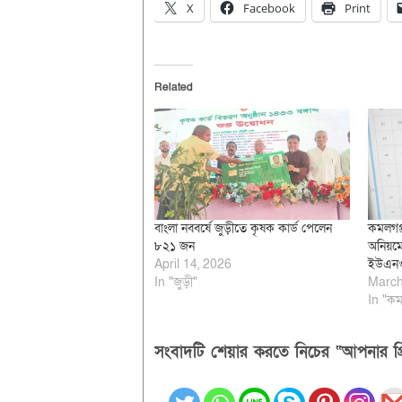
X
Facebook
Print
Related
বাংলা নববর্ষে জুড়ীতে কৃষক কার্ড পেলেন
কমলগঞ্
৮২১ জন
অনিয়মে
April 14, 2026
ইউএনও
In "জুড়ী"
March
In "কম
সংবাদটি শেয়ার করতে নিচের “আপনার প্র