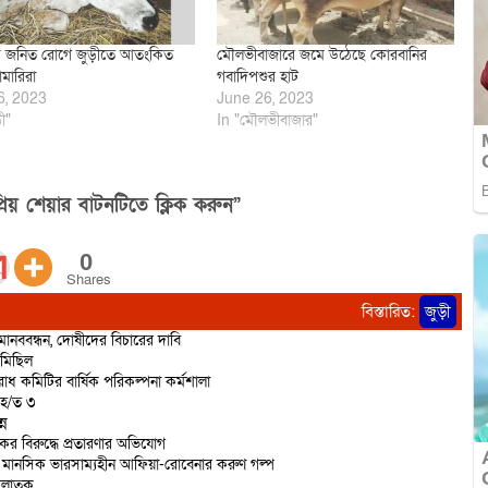
স জনিত রোগে জুড়ীতে আতংকিত
মৌলভীবাজারে জমে উঠেছে কোরবানির
মারিরা
গবাদিপশুর হাট
6, 2023
June 26, 2023
ী"
In "মৌলভীবাজার"
িয় শেয়ার বাটনটিতে ক্লিক করুন”
0
Shares
বিস্তারিত:
জুড়ী
ানববন্ধন, দোষীদের বিচারের দাবি
 মিছিল
োধ কমিটির বার্ষিক পরিকল্পনা কর্মশালা
আ/হ/ত ৩
্ন
র বিরুদ্ধে প্রতারণার অভিযোগ
য়ে মানসিক ভারসাম্যহীন আফিয়া-রোবেনার করুণ গল্প
 পলাতক