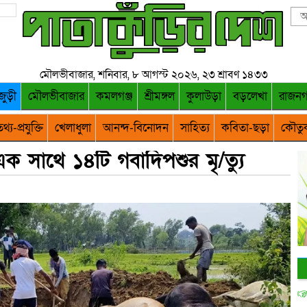
মৌলভীবাজার, শনিবার, ৮ আগস্ট ২০২৬, ২৩ শ্রাবণ ১৪৩৩
জুড়ী
মৌলভীবাজার
কমলগঞ্জ
শ্রীমঙ্গল
কুলাউড়া
বড়লেখা
রাজন
থ্য-প্রযুক্তি
খেলাধুলা
আনন্দ-বিনোদন
সাহিত্য
কবিতা-ছড়া
কৌতু
এক সাথে ১৪টি গবাদিপশুর মৃ/ত্যু