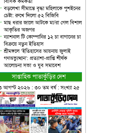
বিসিক কর্মকর্তা
বড়লেখা সীমান্তে বৃদ্ধা মহিলাকে পুশইনের
চেষ্টা: রুখে দিলো ৫২ বিজিবি
মাছ ধরার জালে আটকে মা/রা গেল বিশাল
আকৃতির অজগর
ন্যাশনাল টি কোম্পানির ১২ চা বাগানের চা
বিক্রয়ে নতুন ইতিহাস
শ্রীমঙ্গলে ‘ইতিহাসের আয়নায় জুলাই
গণঅভ্যুত্থান’: প্রত্যাশা-প্রাপ্তি শীর্ষক
আলোচনা সভা ও যুব সমাবেশ
সাপ্তাহিক পাতাকুঁড়ির দেশ
৩ আগস্ট ২০২৬ : ৩০ তম বর্ষ : সংখ্যা ২৫