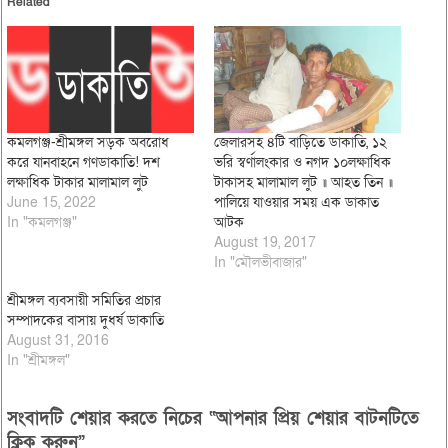
Related
কমলগঞ্জ-শ্রীমঙ্গল সড়ক অবরোধ
জেলারসহ ৪টি বাড়িতে ডাকাতি, ১২
করে যানবাহনে গণডাকাতি! দশ
ভরি স্বর্ণালংকার ও নগদ ১০লক্ষাধিক
লক্ষাধিক টাকার মালামাল লুট
টাকাসহ মালামাল লুট ॥ আহত তিন ॥
June 15, 2022
পালিয়ে যাওয়ার সময় এক ডাকাত
In "কমলগঞ্জ"
আটক
August 19, 2017
In "মৌলভীবাজার"
শ্রীমঙ্গল ব্যবসায়ী সমিতির প্রচার
সম্পাদকের বাসায় দুধর্ষ ডাকাতি
August 31, 2016
In "শ্রীমঙ্গল"
সংবাদটি শেয়ার করতে নিচের “আপনার প্রিয় শেয়ার বাটনটিতে
ক্লিক করুন”