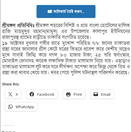
📸 ফটোকার্ড তৈরি করুন..
শ্রীমঙ্গল প্রতিনিধি॥
শ্রীমঙ্গল শহরের বিশিষ্ট ও গ্রাম বাংলা হোটেলের মালিক
হাজি মাহমুদুর রহমান(মামুদ) এর উপজেলার কালাপুর ইউনিয়নের
রাজাপুরস্থ গ্রামের বাড়ীতে ডাকাতি সংগঠিত হয়েছে।
১৯ অক্টোবর বুধবার গভীর রাতে মুখোশ পরিহিত ৭/৮ জনের ডাকাতরা
রান্না ঘরের জানালার গ্রীল কেটে ঘরের ভিতরে প্রবেশ করে দেশীয় অন্ত্রেও
মুখে সাবাই জিম্মি করে নগদ ৮০ হাজার টাকা, ২৫ ভরি স্বর্ণাংস্কার,
মোবাইল ফোনসহ কয়েক লক্ষাধিক টাকার মালামাল নিয়ে যায়। এছাড়াও
ডাকাতরা মালামাল লুট করে ঘরে দীর্ঘক্ষণ অপেক্ষা করে ফিজ্র থেকে ডিম ও
রান্না করা খাবার খেয়ে যায়। খবর পেয়ে পুলিশ ঘটনাস্থল পরিদর্শন করেছে।
Share this:
X
Facebook
Print
Email
WhatsApp