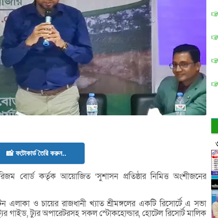
📸 ফটোকার্ড তৈরি করুন..
ুরিজম বোর্ড কর্তৃক আয়োজিত ‘সুশাসন প্রতিষ্ঠার নিমিত্ত অংশীজনের
ন এলাকা ও চায়ের রাজধানী খ্যাত শ্রীমঙ্গলের একটি রিসোর্টে এ সভা
ষ্ট ট্যুর গাইড, ট্যুর অপারেটরসহ সকল স্টোকহোল্ডার, হোটেল রিসোর্ট মালিক