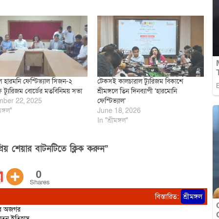
গলে হারমনি ফেস্টিভ্যাল সিজন-২
টেকসই কালচারাল ট্যুরিজম বিকাশে
ে ট্যুরিজম বোর্ডের মতবিনিময় সভা
শ্রীমঙ্গলে তিন দিনব্যাপী ‘হারমোনি
ber 22, 2025
ফেস্টিভ্যাল’
মঙ্গল"
June 18, 2026
In "শ্রীমঙ্গল"
িয় শেয়ার বাটনটিতে ক্লিক করুন”
0
Shares
বিস্তারিত:
শ্রীমঙ্গল
ির অজগর
 নতুন ইতিহাস