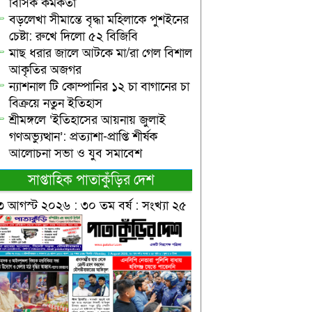
বিসিক কর্মকর্তা
বড়লেখা সীমান্তে বৃদ্ধা মহিলাকে পুশইনের
চেষ্টা: রুখে দিলো ৫২ বিজিবি
মাছ ধরার জালে আটকে মা/রা গেল বিশাল
আকৃতির অজগর
ন্যাশনাল টি কোম্পানির ১২ চা বাগানের চা
বিক্রয়ে নতুন ইতিহাস
শ্রীমঙ্গলে ‘ইতিহাসের আয়নায় জুলাই
গণঅভ্যুত্থান’: প্রত্যাশা-প্রাপ্তি শীর্ষক
আলোচনা সভা ও যুব সমাবেশ
সাপ্তাহিক পাতাকুঁড়ির দেশ
৩ আগস্ট ২০২৬ : ৩০ তম বর্ষ : সংখ্যা ২৫