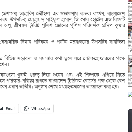
ক (প্রশাসন) তাহারিন তৌহিদা এর সঞ্চালনায় বক্তব্য রাখেন, বাংলাদেশ
মন্বয়, উপসচিব) মোহাম্মদ সাইফুল হাসান, ডি-মোর হোটেল এন্ড রিসোর্ট
ু, শ্রীমঙ্গল ট্যুরিষ্ট পুলিশ জোনের পুলিশ পরিদর্শক প্রদিপ কুমার
েন, বেসামরিক বিমান পরিবহন ও পর্যটন মন্ত্রনালয়ের উপসচিব সানজিদা
ে বিভিন্ন সম্ভাবনা ও সমস্যার কথা তুলে ধরে স্টোকহোল্ডারদের পক্ষে
াখেন।
 বিষয়গুলো খুব’ই গুরুত্ব দিয়ে শুনেন এবং এই শিল্পকে এগিয়ে নিতে
লে পরিস্কার-পরিছন্ন রাখতে বাংলাদেশ ট্যুরিজম বোর্ডের পক্ষ থেকে বেশ
 করেন প্রধান অতিথি। অনুষ্ঠান শেষে মধ্যাহ্নভোজের আয়োজন করা হয়।
Email
WhatsApp