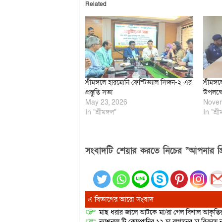
Related
শ্রীমঙ্গলে হারমোনি ফেস্টিভ্যাল সিজন-২ এর
শ্রীমঙ্
প্রস্তুতি সভা
উপলক্ষ
May 23, 2026
Novem
In "শ্রীমঙ্গল"
In "শ্রী
সংবাদটি শেয়ার করতে নিচের “আপনার প্র
এ বিভাগের আরো সংবাদ
মাছ ধরার জালে আটকে মা/রা গেল বিশাল আকৃত
ন্যাশনাল টি কোম্পানির ১২ চা বাগানের চা বিক্রয়ে