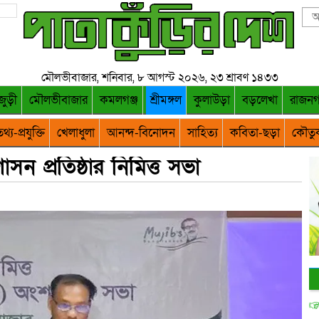
মৌলভীবাজার, শনিবার, ৮ আগস্ট ২০২৬, ২৩ শ্রাবণ ১৪৩৩
জুড়ী
মৌলভীবাজার
কমলগঞ্জ
শ্রীমঙ্গল
কুলাউড়া
বড়লেখা
রাজন
থ্য-প্রযুক্তি
খেলাধুলা
আনন্দ-বিনোদন
সাহিত্য
কবিতা-ছড়া
কৌতু
ুশাসন প্রতিষ্ঠার নিমিত্ত সভা