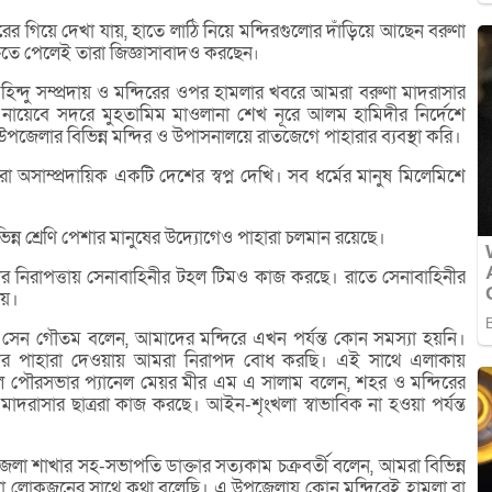
ের গিয়ে দেখা যায়, হাতে লাঠি নিয়ে মন্দিরগুলোর দাঁড়িয়ে আছেন বরুণা
্তিতে পেলেই তারা জিজ্ঞাসাবাদও করছেন৷
ে হিন্দু সম্প্রদায় ও মন্দিরের ওপর হামলার খবরে আমরা বরুণা মাদরাসার
 নায়েবে সদরে মুহতামিম মাওলানা শেখ নূরে আলম হামিদীর নির্দেশে
উপজেলার বিভিন্ন মন্দির ও উপাসনালয়ে রাতজেগে পাহারার ব্যবস্থা করি।
অসাম্প্রদায়িক একটি দেশের স্বপ্ন দেখি। সব ধর্মের মানুষ মিলেমিশে
িন্ন শ্রেণি পেশার মানুষের উদ্যোগেও পাহারা চলমান রয়েছে।
াপনার নিরাপত্তায় সেনাবাহিনীর টহল টিমও কাজ করছে। রাতে সেনাবাহিনীর
ায়।
ষীশ সেন গৌতম বলেন, আমাদের মন্দিরে এখন পর্যন্ত কোন সমস্যা হয়নি।
 মন্দির পাহারা দেওয়ায় আমরা নিরাপদ বোধ করছি। এই সাথে এলাকায়
মঙ্গল পৌরসভার প্যানেল মেয়র মীর এম এ সালাম বলেন, শহর ও মন্দিরের
মাদরাসার ছাত্ররা কাজ করছে। আইন-শৃংখলা স্বাভাবিক না হওয়া পর্যন্ত
লা শাখার সহ-সভাপতি ডাক্তার সত্যকাম চক্রবর্তী বলেন, আমরা বিভিন্ন
ে থাকা লোকজনের সাথে কথা বলেছি। এ উপজেলায় কোন মন্দিরেই হামলা বা