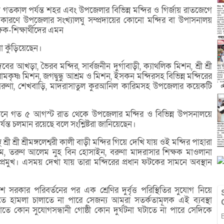
তকাল পর্যন্ত শহর এবং উপজেলার বিভিন্ন মন্দির ও গির্জায় রাতজেগে
 এ কারণে উপজেলার সংখ্যালঘু সম্প্রদায়ের কোনো মন্দির বা উপাসনালয়
ষক-শিক্ষার্থীদের এমন
সা কুঁড়িয়েছেন।
র আখড়া, ভৈরব মন্দির, সার্বজনীন দুর্গাবাড়ী, ক্যাথলিক মিশন, শ্রী শ্রী
রামকৃষ্ণ মিশন, জগদ্বুন্ধু আশ্রম ও মিশন, ইসকন মন্দিরসহ বিভিন্ন মন্দিরের
র বরুণা, শেখবাড়ি, মাদরাসাতুল কুরআনিল কারিমসহ উপজেলার কয়েকটি
্বাবধানে গত ৫ আগস্ট রাত থেকে উপজেলার মন্দির ও বিভিন্ন উপসনালয়ে
্যন্ত চলমান রয়েছে বলে সংশ্লিষ্টরা জানিয়েছেন।
ী শ্রী শ্রীমঙ্গলেশ্বরী কালী বাড়ী মন্দির গিয়ে দেখি যায় ওই মন্দির পাহারা
এনাম, তরুণ আলেম নুহ বিন হোসাইন, বরুণা মাদরাসার শিক্ষক মাওলানা
রমুখ। এসময় দেখা যায় তারা মন্দিরের প্রধান ফটকের সামনে অবস্থান
ে সরকার পরিবর্তনের পর এক শ্রেণির দুর্বৃত্ত পরিস্থিতির সুযোগ নিয়ে
তে হামলা চালাতে না পারে সেজন্য আমরা সতর্কতামূলক এই ব্যবস্থা
যাতে কোন সুযোগসন্ধানী গোষ্ঠী কোন দুর্ঘটনা ঘটাতে না পারে সেদিকে