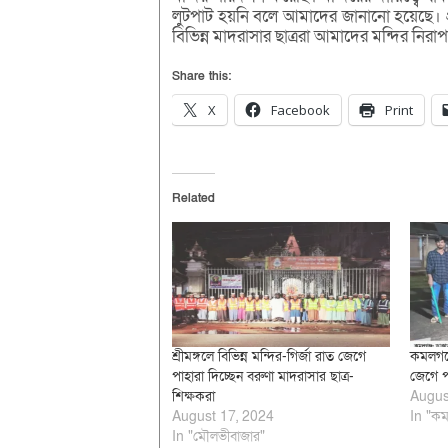
লুটপাট হয়নি বলে আমাদের জানানো হয়েছে। প্রত
বিভিন্ন মাদরাসার ছাত্ররা আমাদের মন্দির নিরাপ
Share this:
X
Facebook
Print
Related
শ্রীমঙ্গলে বিভিন্ন মন্দির-গির্জা রাত জেগে
কমলগঞ্জ
পাহারা দিচ্ছেন বরুণা মাদরাসার ছাত্র-
জেগে প
শিক্ষকরা
Augus
August 17, 2024
In "কম
In "মৌলভীবাজার"