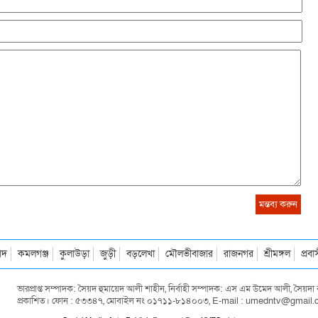
াদ
কমলগঞ্জ
কুলাউড়া
জুড়ী
বড়লেখা
মৌলভীবাজার
রাজনগর
শ্রীমঙ্গল
প্রব
ভারপ্রাপ্ত সম্পাদক: সৈয়দ হুমায়েদ আলী শাহীন, নির্বাহী সম্পাদক: এস এম উমেদ আলী, সৈয়
প্রকাশিত। ফোন : ৫৩৩৪৭, মোবাইল নং ০১৭১১-৮১৪০০৩, E-mail : umedntv@gmail