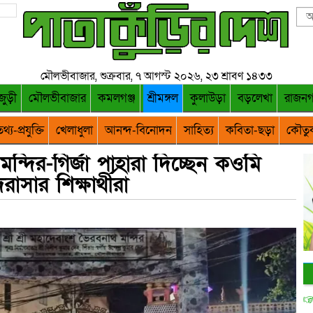
মৌলভীবাজার, শুক্রবার, ৭ আগস্ট ২০২৬, ২৩ শ্রাবণ ১৪৩৩
জুড়ী
মৌলভীবাজার
কমলগঞ্জ
শ্রীমঙ্গল
কুলাউড়া
বড়লেখা
রাজন
থ্য-প্রযুক্তি
খেলাধুলা
আনন্দ-বিনোদন
সাহিত্য
কবিতা-ছড়া
কৌতু
 মন্দির-গির্জা পাহারা দিচ্ছেন কওমি
রাসার শিক্ষার্থীরা