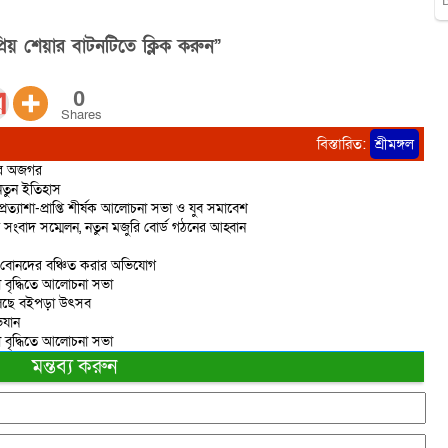
িয় শেয়ার বাটনটিতে ক্লিক করুন”
0
Shares
বিস্তারিত:
শ্রীমঙ্গল
ির অজগর
 নতুন ইতিহাস
প্রত্যাশা-প্রাপ্তি শীর্ষক আলোচনা সভা ও যুব সমাবেশ
তে সংবাদ সম্মেলন, নতুন মজুরি বোর্ড গঠনের আহ্বান
ে বোনদের বঞ্চিত করার অভিযোগ
নতা বৃদ্ধিতে আলোচনা সভা
য়ে চলছে বইপড়া উৎসব
িযান
নতা বৃদ্ধিতে আলোচনা সভা
মন্তব্য করুন