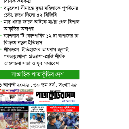
বিসিক কর্মকর্তা
বড়লেখা সীমান্তে বৃদ্ধা মহিলাকে পুশইনের
চেষ্টা: রুখে দিলো ৫২ বিজিবি
মাছ ধরার জালে আটকে মা/রা গেল বিশাল
আকৃতির অজগর
ন্যাশনাল টি কোম্পানির ১২ চা বাগানের চা
বিক্রয়ে নতুন ইতিহাস
শ্রীমঙ্গলে ‘ইতিহাসের আয়নায় জুলাই
গণঅভ্যুত্থান’: প্রত্যাশা-প্রাপ্তি শীর্ষক
আলোচনা সভা ও যুব সমাবেশ
সাপ্তাহিক পাতাকুঁড়ির দেশ
৩ আগস্ট ২০২৬ : ৩০ তম বর্ষ : সংখ্যা ২৫