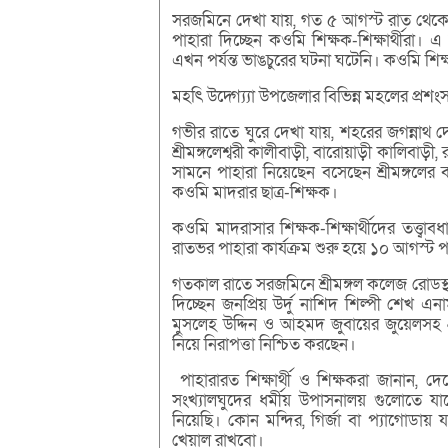
সরজমিনে দেখা যায়, গত ৫ আগস্ট রাত থেকে গ
পাহারা দিচ্ছেন কওমি শিক্ষক-শিক্ষার্থীরা।
এখন পর্যন্ত ভাঙচুরের ঘটনা ঘটেনি। কওমি শিক্
মহৎি উদ্গ্য্যো উপজেলার বিভিন্ন মহলের প্রশং
গভীর রাতে ঘুরে দেখা যায়, শহরের জগন্নাথ দেবে
শ্রীমঙ্গলেশ্বরী কালীবাড়ী, বারোয়াড়ী কালিবাড়ী, 
সামনে পাহারা নিয়েছেন বসেছেন শ্রীমঙ্গলে
কওমি মাদরার ছাত্র-শিক্ষক।
কওমি মাদরাসার শিক্ষক-শিক্ষার্থীদের তত্ত
রাতভর পাহারা কার্যক্রম শুরু হয়ে ১০ আগস্ট পর
গতকাল রাতে সরজমিনে শ্রীমঙ্গল কলেজ রোডস্থ শ্র
দিচ্ছেন জনপ্রিয় উর্দু নাশিদ শিল্পী শেখ 
মুসলেহ উদ্দিন ও আহমদ জুবায়ের জুয়েলসহ প্
নিয়ে নিরাপত্তা নিশ্চিত করছেন।
পাহারারত শিক্ষার্থী ও শিক্ষকরা জানান, দেশ
সংখ্যালঘুদের ধর্মীয় উপাসনালয় গুলোতে যা
নিয়েছি। কোন মন্দির, গির্জা বা প্যাগোডায় 
খেয়াল রাখবো।