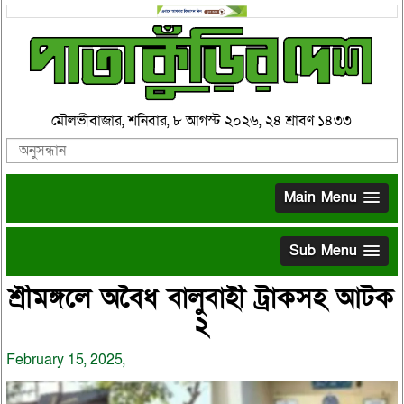
মৌলভীবাজার, শনিবার, ৮ আগস্ট ২০২৬, ২৪ শ্রাবণ ১৪৩৩
Main Menu
Sub Menu
শ্রীমঙ্গলে অবৈধ বালুবাহী ট্রাকসহ আটক
২
February 15, 2025,