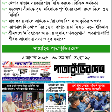
টেন্ডার ছাড়াই সরকারি গাছ বিক্রি করলেন বিসিক কর্মকর্তা
বড়লেখা সীমান্তে বৃদ্ধা মহিলাকে পুশইনের চেষ্টা: রুখে দিলো ৫২
বিজিবি
মাছ ধরার জালে আটকে মা/রা গেল বিশাল আকৃতির অজগর
ন্যাশনাল টি কোম্পানির ১২ চা বাগানের চা বিক্রয়ে নতুন ইতিহাস
শ্রীমঙ্গলে ‘ইতিহাসের আয়নায় জুলাই গণঅভ্যুত্থান’: প্রত্যাশা-প্রাপ্তি
শীর্ষক আলোচনা সভা ও যুব সমাবেশ
সাপ্তাহিক পাতাকুঁড়ির দেশ
৩ আগস্ট ২০২৬ : ৩০ তম বর্ষ : সংখ্যা ২৫