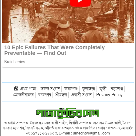
প্রথম পাতা
সকল সংবাদ
কমলগঞ্জ
কুলাউড়া
জুড়ী
বড়লেখা
মৌলভীবাজার
রাজনগর
শ্রীমঙ্গল
প্রবাসী সংবাদ
Privacy Policy
ভারপ্রাপ্ত সম্পাদক: সৈয়দ হুমায়েদ আলী শাহীন, নির্বাহী সম্পাদক: এস এম উমেদ আলী, সৈয়দা
রাবেয়া ম্যানশন, সিলেট সড়ক, মৌলভীবাজার-৩২০০ থেকে প্রকাশিত। ফোন : ৫৩৩৪৭, মোবাইল
নং ০১৭১১-৮১৪০০৩, E-mail : umedntv@gmail.com