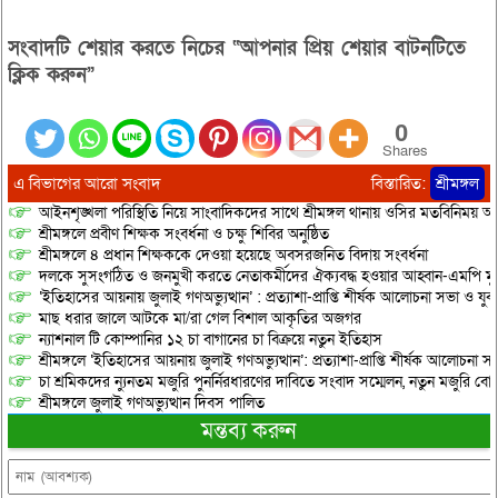
সংবাদটি শেয়ার করতে নিচের “আপনার প্রিয় শেয়ার বাটনটিতে
ক্লিক করুন”
0
Shares
এ বিভাগের আরো সংবাদ
বিস্তারিত:
শ্রীমঙ্গল
আইনশৃঙ্খলা পরিস্থিতি নিয়ে সাংবাদিকদের সাথে শ্রীমঙ্গল থানায় ওসির মতবিনিময় অনু
শ্রীমঙ্গলে প্রবীণ শিক্ষক সংবর্ধনা ও চক্ষু শিবির অনুষ্ঠিত
শ্রীমঙ্গলে ৪ প্রধান শিক্ষককে দেওয়া হয়েছে অবসরজনিত বিদায় সংবর্ধনা
দলকে সুসংগঠিত ও জনমুখী করতে নেতাকর্মীদের ঐক্যবদ্ধ হওয়ার আহ্বান-এমপি মু
‘ইতিহাসের আয়নায় জুলাই গণঅভ্যুত্থান’ : প্রত্যাশা-প্রাপ্তি শীর্ষক আলোচনা সভা ও যু
মাছ ধরার জালে আটকে মা/রা গেল বিশাল আকৃতির অজগর
ন্যাশনাল টি কোম্পানির ১২ চা বাগানের চা বিক্রয়ে নতুন ইতিহাস
শ্রীমঙ্গলে ‘ইতিহাসের আয়নায় জুলাই গণঅভ্যুত্থান’: প্রত্যাশা-প্রাপ্তি শীর্ষক আলোচনা
চা শ্রমিকদের ন্যুনতম মজুরি পুনর্নিরধারণের দাবিতে সংবাদ সম্মেলন, নতুন মজুরি বো
শ্রীমঙ্গলে জুলাই গণঅভ্যুত্থান দিবস পালিত
মন্তব্য করুন