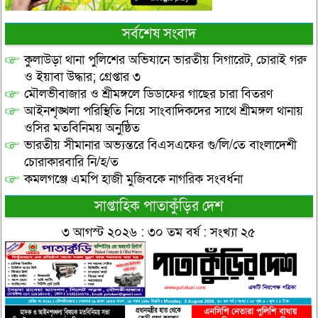
সর্বশেষ সংবাদ
কুলাউড়া থানা পুলিশের অভিযানে ভারতীয় সিগারেট, চোরাই গরু
ও ইয়াবা উদ্ধার; গ্রেপ্তার ৩
মৌলভীবাজার ও শ্রীমঙ্গলে ডিডাফের গাছের চারা বিতরণ
আইনশৃঙ্খলা পরিস্থিতি নিয়ে সাংবাদিকদের সাথে শ্রীমঙ্গল থানায়
ওসির মতবিনিময় অনুষ্ঠিত
ভারতীয় সীমানার অভ্যন্তরে বিএসএফের গু/লি/তে বাংলাদেশী
চোরাকারবারি নি/হ/ত
কমলগঞ্জে এমপি হাজী মুজিবকে নাগরিক সংবর্ধনা
সাপ্তাহিক পাতাকুঁড়ির দেশ
৩ আগস্ট ২০২৬ : ৩০ তম বর্ষ : সংখ্যা ২৫