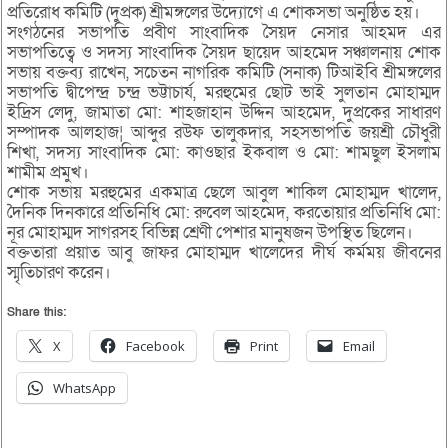
প্রতিরোধ কমিটি (দুপ্রক) শ্রীমঙ্গলের উদ্যোগে এ শোকসভা অনুষ্ঠিত হয়।
সংগঠনের সভাপতি প্রবীণ সাংবাদিক সৈয়দ নেসার আহমদ এর
সভাপতিত্বে ও সদস্য সাংবাদিক সৈয়দ ছায়েদ আহমেদ সঞ্চালনায় শোক
সভায় বক্তব্য রাখেন, সচেতন নাগরিক কমিটি (সনাক) টিআইবি শ্রীমঙ্গলের
সভাপতি দ্বীপেন্দ্র চন্দ্র ভট্টাচার্য, মরহুমের ছোট ভাই সুলতান মোহাম্মদ
ইদ্রিস লেদু, জামাতা মো: শাহজাহান উদ্দিন আহমেদ, দুপ্রকের সাধারণ
সম্পাদক আলহাজ¦ আব্দুর রউফ তালুকদার, সহসভাপতি জয়শ্রী চৌধুরী
শিখা, সদস্য সাংবাদিক মো: কাওছার ইকবাল ও মো: শামছুল ইসলাম
শামীম প্রমুখ।
শোক সভায় মরহুমের একমাত্র ছেলে আবুল শাকিল মোহাম্মদ খালেদ,
দৈনিক দিনকারে প্রতিনিধি মো: রুবেল আহমেদ, করতোয়ার প্রতিনিধি মো:
নূর মোহাম্মদ সাগরসহ বিভিন্ন শ্রেণী পেশার মানুষজন উপস্থিত ছিলেন।
বক্ততারা প্রয়াত আবু জাফর মোহাম্মদ খালেদের দীর্ঘ কর্মময় জীবনের
স্মৃতিচারণ করেন।
Share this:
X
Facebook
Print
Email
WhatsApp