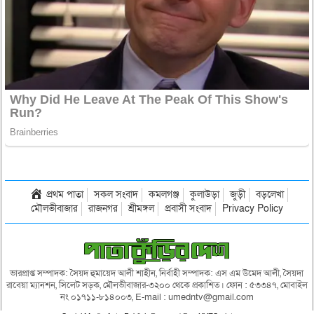
প্রথম পাতা
সকল সংবাদ
কমলগঞ্জ
কুলাউড়া
জুড়ী
বড়লেখা
মৌলভীবাজার
রাজনগর
শ্রীমঙ্গল
প্রবাসী সংবাদ
Privacy Policy
ভারপ্রাপ্ত সম্পাদক: সৈয়দ হুমায়েদ আলী শাহীন, নির্বাহী সম্পাদক: এস এম উমেদ আলী, সৈয়দা
রাবেয়া ম্যানশন, সিলেট সড়ক, মৌলভীবাজার-৩২০০ থেকে প্রকাশিত। ফোন : ৫৩৩৪৭, মোবাইল
নং ০১৭১১-৮১৪০০৩, E-mail : umedntv@gmail.com