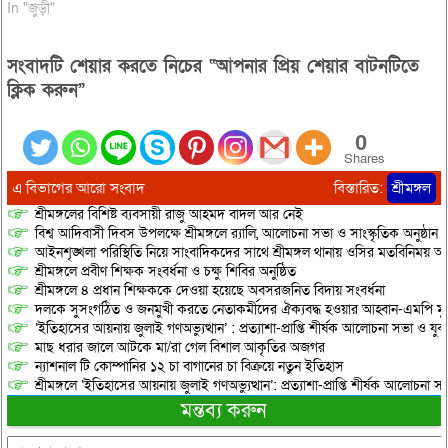
In "জুড়ী"
সংবাদটি শেয়ার করতে নিচের “আপনার প্রিয় শেয়ার বাটনটিতে
ক্লিক করুন”
0
Shares
এ বিভাগের আরো সংবাদ
বিস্তারিত:
শ্রীমঙ্গল
শ্রীমঙ্গলের বিশিষ্ট ব্যবসায়ী রাজু আহমদ বাদল আর নেই
বিশ্ব আদিবাসী দিবস উপলক্ষে শ্রীমঙ্গলে র‌্যালি, আলোচনা সভা ও সাংস্কৃতিক অনুষ্ঠান
আইনশৃঙ্খলা পরিস্থিতি নিয়ে সাংবাদিকদের সাথে শ্রীমঙ্গল থানায় ওসির মতবিনিময় অনু
শ্রীমঙ্গলে প্রবীণ শিক্ষক সংবর্ধনা ও চক্ষু শিবির অনুষ্ঠিত
শ্রীমঙ্গলে ৪ প্রধান শিক্ষককে দেওয়া হয়েছে অবসরজনিত বিদায় সংবর্ধনা
দলকে সুসংগঠিত ও জনমুখী করতে নেতাকর্মীদের ঐক্যবদ্ধ হওয়ার আহ্বান-এমপি মু
‘ইতিহাসের আয়নায় জুলাই গণঅভ্যুত্থান’ : প্রত্যাশা-প্রাপ্তি শীর্ষক আলোচনা সভা ও যু
মাছ ধরার জালে আটকে মা/রা গেল বিশাল আকৃতির অজগর
ন্যাশনাল টি কোম্পানির ১২ চা বাগানের চা বিক্রয়ে নতুন ইতিহাস
শ্রীমঙ্গলে ‘ইতিহাসের আয়নায় জুলাই গণঅভ্যুত্থান’: প্রত্যাশা-প্রাপ্তি শীর্ষক আলোচনা
মন্তব্য করুন