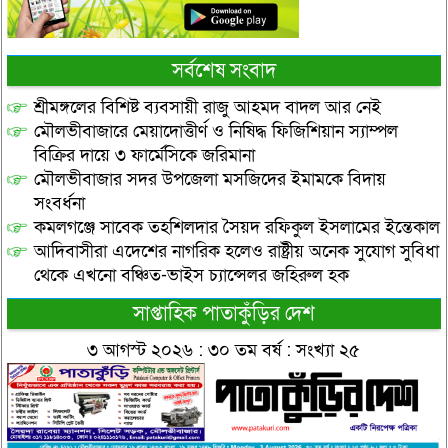
সর্বশেষ সংবাদ
শ্রীমঙ্গলের বিশিষ্ট ব্যবসায়ী রাজু আহমদ বাদল আর নেই
মৌলভীবাজারে মেয়াদোত্তীর্ণ ও নিষিদ্ধ ফিজিশিয়ান স্যাম্পল
বিক্রির দায়ে ৩ ফার্মেসিকে জরিমানা
মৌলভীবাজার সদর উপজেলা মসজিদের ইমামকে বিদায়
সংবর্ধনা
কমলগঞ্জে সাবেক তহশিলদার সৈয়দ রফিকুল ইসলামের ইন্তেকাল
আদিবাসীরা এদেশের নাগরিক হলেও রাষ্ট্রীয় অনেক সুযোগ সুবিধা
থেকে এখনো বঞ্চিত-ভাইস চ্যান্সেলর জহিরুল হক
সাপ্তাহিক পাতাকুঁড়ির দেশ
৩ আগস্ট ২০২৬ : ৩০ তম বর্ষ : সংখ্যা ২৫