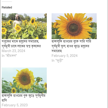
Related
সবুজের মাঝে হলুদের সমারোহ,
হাকালুকি হাওরের বুকে সারি সারি
সূর্যমুখী চাষে লাভের স্বপ্ন কৃষকের
সূর্যমুখী ফুল, হাওর জুড়ে হলুদের
March 23, 2024
সমারোহ
In "শ্রীমঙ্গল"
February 5, 2024
In "জুড়ী"
হাকালুকি হাওরের বুক জুড়ে সূর্যমুখীর
হাসি
February 5, 2023