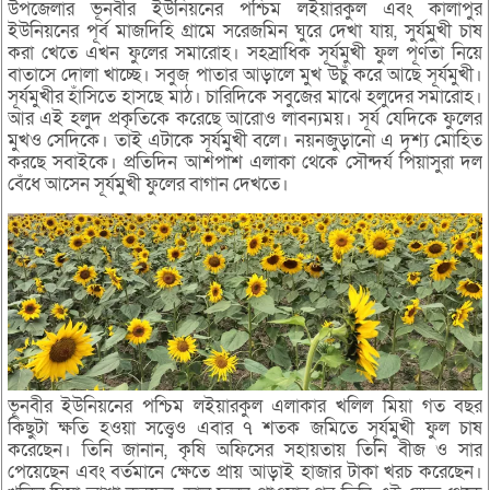
উপজেলার ভূনবীর ইউনিয়নের পশ্চিম লইয়ারকুল এবং কালাপুর
ইউনিয়নের পূর্ব মাজদিহি গ্রামে সরেজমিন ঘুরে দেখা যায়, সুর্যমুখী চাষ
করা খেতে এখন ফুলের সমারোহ। সহস্রাধিক সূর্যমুখী ফুল পূর্ণতা নিয়ে
বাতাসে দোলা খাচ্ছে। সবুজ পাতার আড়ালে মুখ উচুঁ করে আছে সূর্যমুখী।
সূর্যমুখীর হাঁসিতে হাসছে মাঠ। চারিদিকে সবুজের মাঝে হলুদের সমারোহ।
আর এই হলুদ প্রকৃতিকে করেছে আরোও লাবন্যময়। সূর্য যেদিকে ফুলের
মুখও সেদিকে। তাই এটাকে সূর্যমুখী বলে। নয়নজুড়ানো এ দৃশ্য মোহিত
করছে সবাইকে। প্রতিদিন আশপাশ এলাকা থেকে সৌন্দর্য পিয়াসুরা দল
বেঁধে আসেন সূর্যমুখী ফুলের বাগান দেখতে।
ভূনবীর ইউনিয়নের পশ্চিম লইয়ারকুল এলাকার খলিল মিয়া গত বছর
কিছুটা ক্ষতি হওয়া সত্ত্বেও এবার ৭ শতক জমিতে সূর্যমুখী ফুল চাষ
করেছেন। তিনি জানান, কৃষি অফিসের সহায়তায় তিনি বীজ ও সার
পেয়েছেন এবং বর্তমানে ক্ষেতে প্রায় আড়াই হাজার টাকা খরচ করেছেন।