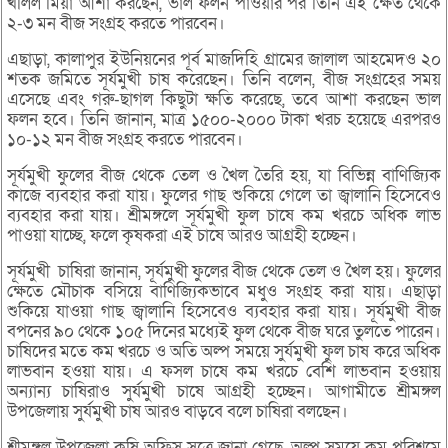
খলিল মিয়া আশা করছেন, ভাল ফলন পাওয়ার পর তিনি এই ক্ষেত থেকে
২-৩ মন বীজ সংগ্রহ করতে পারবেন।
এছাড়া, কালাপুর ইউনিয়নের পূর্ব মাজদিহি গ্রামের জালাল আহমেদও ২০
শতক জমিতে সূর্যমুখী চাষ করেছেন। তিনি বলেন, বীজ সংগ্রহের সময়
এসেছে এবং গরু-ছাগল কিছুটা ক্ষতি করেছে, তবে আশা করছেন ভাল
ফলন হবে। তিনি জানান, মাত্র ১৫০০-২০০০ টাকা খরচ হয়েছে এরপরও
১০-১২ মন বীজ সংগ্রহ করতে পারবেন।
সূর্যমুখী ফুলের বীজ থেকে তেল ও খৈল তৈরি হয়, যা বিভিন্ন বাণিজ্যিক
কাজে ব্যবহার করা যায়। ফুলের গাছ শুকিয়ে গেলে তা জ্বালানি হিসেবেও
ব্যবহার করা যায়। শ্রীমঙ্গলে সূর্যমুখী ফুল চাষে কম খরচে অধিক লাভ
পাওয়া যাচ্ছে, ফলে কৃষকরা এই চাষে আরও আগ্রহী হচ্ছেন।
সূর্যমুখী চাষিরা জানান, সূর্যমুখী ফুলের বীজ থেকে তেল ও খৈল হয়। ফুলের
ক্ষেতে মৌচাক বসিয়ে বাণিজ্যিকভাবে মধুও সংগ্রহ করা যায়। এছাড়া
শুকিয়ে যাওয়া গাছ জ্বালানি হিসেবেও ব্যবহার করা যায়। সূর্যমুখী বীজ
বপনের ৯০ থেকে ১০৫ দিনের মধ্যেই ফুল থেকে বীজ ঘরে তুলতে পারেন।
চাষিদের মতে কম খরচে ও অতি অল্প সময়ে সুর্যমুখী ফুল চাষ করে অধিক
লাভবান হওয়া যায়। এ ফসল চাষে কম খরচে বেশি লাভবান হওয়ায়
অন্যান্য চাষিরাও সুর্যমুখী চাষে আগ্রহী হচ্ছেন। আগামীতে শ্রীমঙ্গল
উপজেলায় সুর্যমুখী চাষ আরও বাড়বে বলে চাষিরা বলছেন।
শ্রীমঙ্গল উপজেলা কৃষি অফিস সূত্রে জানা গেছে, অল্প সময়ে কম পরিশ্রমে