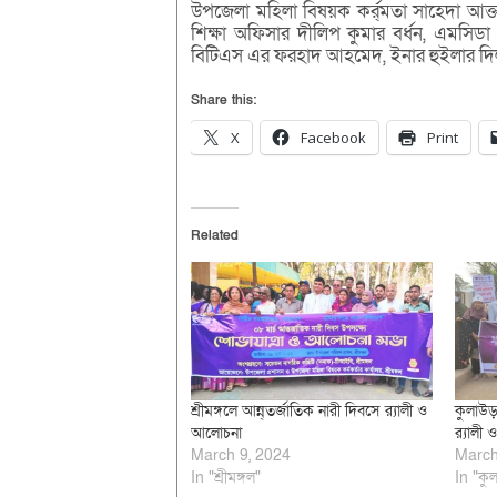
উপজেলা মহিলা বিষয়ক কর্র্মতা সাহেদা আক
শিক্ষা অফিসার দীলিপ কুমার বর্ধন, এমসি
বিটিএস এর ফরহাদ আহমেদ, ইনার হুইলার দি
Share this:
X
Facebook
Print
Related
শ্রীমঙ্গলে আন্ন্তর্জাতিক নারী দিবসে র‌্যালী ও
কুলাউড়
আলোচনা
র‌্যাল
March 9, 2024
March
In "শ্রীমঙ্গল"
In "কুল