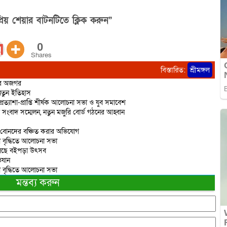
িয় শেয়ার বাটনটিতে ক্লিক করুন”
0
Shares
বিস্তারিত:
শ্রীমঙ্গল
ির অজগর
 নতুন ইতিহাস
প্রত্যাশা-প্রাপ্তি শীর্ষক আলোচনা সভা ও যুব সমাবেশ
তে সংবাদ সম্মেলন, নতুন মজুরি বোর্ড গঠনের আহ্বান
ে বোনদের বঞ্চিত করার অভিযোগ
নতা বৃদ্ধিতে আলোচনা সভা
য়ে চলছে বইপড়া উৎসব
িযান
নতা বৃদ্ধিতে আলোচনা সভা
মন্তব্য করুন