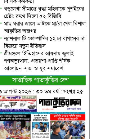
বিসিক কর্মকর্তা
বড়লেখা সীমান্তে বৃদ্ধা মহিলাকে পুশইনের
চেষ্টা: রুখে দিলো ৫২ বিজিবি
মাছ ধরার জালে আটকে মা/রা গেল বিশাল
আকৃতির অজগর
ন্যাশনাল টি কোম্পানির ১২ চা বাগানের চা
বিক্রয়ে নতুন ইতিহাস
শ্রীমঙ্গলে ‘ইতিহাসের আয়নায় জুলাই
গণঅভ্যুত্থান’: প্রত্যাশা-প্রাপ্তি শীর্ষক
আলোচনা সভা ও যুব সমাবেশ
সাপ্তাহিক পাতাকুঁড়ির দেশ
৩ আগস্ট ২০২৬ : ৩০ তম বর্ষ : সংখ্যা ২৫