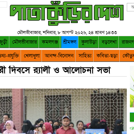
মৌলভীবাজার, শনিবার, ৮ আগস্ট ২০২৬, ২৪ শ্রাবণ ১৪৩৩
জুড়ী
মৌলভীবাজার
কমলগঞ্জ
শ্রীমঙ্গল
কুলাউড়া
বড়লেখা
রাজন
থ্য-প্রযুক্তি
খেলাধুলা
আনন্দ-বিনোদন
সাহিত্য
কবিতা-ছড়া
কৌতু
ক নারী দিবসে র‌্যালী ও আলোচনা সভা