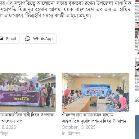
্তার এর সভাপতিত্বে আলোচনা সভায় ব্কতব্য রখেন উপজেলা মাধ্যমিক
ডা সভাপতি মিজানুর রহমান আলম, ম্যাক বাংলাদেশ এর এস এ হামিদ,
ল আফরোজা. টিআইবি সদস্য কাজী আছমা প্রমুখ।
Email
WhatsApp
ায় আন্তর্জাতিক নারী দিবস উপলক্ষে
শ্রীমঙ্গলে নানা আয়োজনের মাধ্যমে
ী ও আলোচনা সভা
আন্তর্জাতিক দুর্যোগ প্রশমন দিবস উদযাপন
 8, 2026
October 13, 2025
াউড়া"
In "শ্রীমঙ্গল"