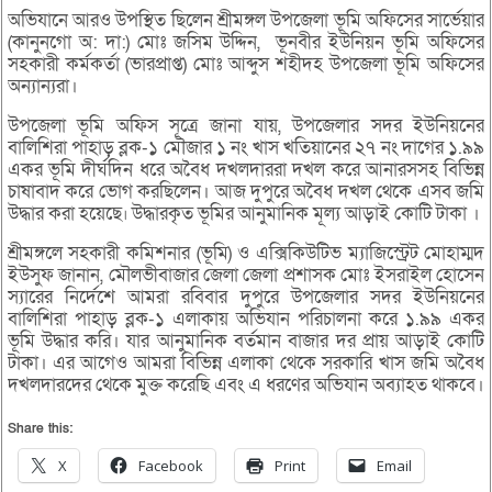
অভিযানে আরও উপস্থিত ছিলেন শ্রীমঙ্গল উপজেলা ভূমি অফিসের সার্ভেয়ার
(কানুনগো অ: দা:) মোঃ জসিম উদ্দিন, ভূনবীর ইউনিয়ন ভূমি অফিসের
সহকারী কর্মকর্তা (ভারপ্রাপ্ত) মোঃ আব্দুস শহীদহ উপজেলা ভূমি অফিসের
অন্যান্যরা।
উপজেলা ভূমি অফিস সূত্রে জানা যায়, উপজেলার সদর ইউনিয়নের
বালিশিরা পাহাড় ব্লক-১ মৌজার ১ নং খাস খতিয়ানের ২৭ নং দাগের ১.৯৯
একর ভূমি দীর্ঘদিন ধরে অবৈধ দখলদাররা দখল করে আনারসসহ বিভিন্ন
চাষাবাদ করে ভোগ করছিলেন। আজ দুপুরে অবৈধ দখল থেকে এসব জমি
উদ্ধার করা হয়েছে৷ উদ্ধারকৃত ভূমির আনুমানিক মূল্য আড়াই কোটি টাকা ।
শ্রীমঙ্গলে সহকারী কমিশনার (ভূমি) ও এক্সিকিউটিভ ম্যাজিস্ট্রেট মোহাম্মদ
ইউসুফ জানান, মৌলভীবাজার জেলা জেলা প্রশাসক মোঃ ইসরাইল হোসেন
স্যারের নির্দেশে আমরা রবিবার দুপুরে উপজেলার সদর ইউনিয়নের
বালিশিরা পাহাড় ব্লক-১ এলাকায় অভিযান পরিচালনা করে ১.৯৯ একর
ভূমি উদ্ধার করি। যার আনুমানিক বর্তমান বাজার দর প্রায় আড়াই কোটি
টাকা। এর আগেও আমরা বিভিন্ন এলাকা থেকে সরকারি খাস জমি অবৈধ
দখলদারদের থেকে মুক্ত করেছি এবং এ ধরণের অভিযান অব্যাহত থাকবে।
Share this:
X
Facebook
Print
Email