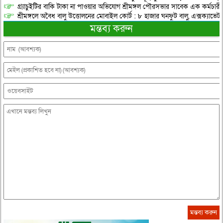
গ্র্যাচুইটির বাকি টাকা না পাওয়ার অভিযোগ শ্রীমঙ্গল পৌরসভার সাবেক এক কর্মচারী
শ্রীমঙ্গলে অবৈধ বালু উত্তোলনের মোবাইল কোর্ট : ৮ হাজার ঘনফুট বালু, এক্সক্যাভেট
মন্তব্য করুন