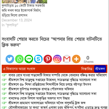
কুলাউড়ায় ১০ কোটি টাকার সরকারি
জমি দখল করে ইকোপার্ক নির্মাণ,
গুঁড়িয়ে দিলো প্রশাসন
December 13, 2024
In "কুলাউড়া"
সংবাদটি শেয়ার করতে নিচের “আপনার প্রিয় শেয়ার বাটনটিতে
ক্লিক করুন”
0
Shares
এ বিভাগের আরো সংবাদ
বিস্তারিত:
শ্রীমঙ্গল
বাবার রেখে যাওয়া শতকোটি টাকার সম্পত্তি থেকে বোনদের বঞ্চিত করার অভিযোগ
শ্রীমঙ্গলে বিশ্ব মাতৃদুগ্ধ সপ্তাহের উদ্বোধন, সচেতনতা বৃদ্ধিতে আলোচনা সভা
শ্রীমঙ্গলে ৩৮ শিক্ষা প্রতিষ্ঠানের শিক্ষার্থীকে নিয়ে চলছে বইপড়া উৎসব
শ্রীমঙ্গলে ফুটপাত দখলমুক্ত রাখতে পৌরসভার অভিযান
শ্রীমঙ্গলে বিশ্ব মাতৃদুগ্ধ সপ্তাহের উদ্বোধন, সচেতনতা বৃদ্ধিতে আলোচনা সভা
ধানক্ষেত থেকে বিশাল আকৃতির অজগর সাপ উদ্ধার
শ্রীমঙ্গলে ভ্রাম্যমাণ আদালতের অভিযানে অবৈধ বালুভর্তি ট্রাক জব্দ
মৌলভীবাজারের ‘চা কন্যা’ ভাস্কর্য এলাকা চরম ঝুঁকিপূর্ণ, দু/র্ঘটনা এড়াতে দ্রুত ব্যবস্থা