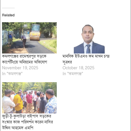
Related
কমলগঞ্জের রামেশ্বরপুর সড়কে
মানবিক ইউএনও কম মাখন চন্দ্র
কার্পেটিংয়ে অনিয়মের অভিযোগ
সূত্রধর
November 19, 2025
October 18, 2025
In "কমলগঞ্জ"
In "কমলগঞ্জ"
জুড়ী-টু-কুলাউড়া বাইপাস সড়কের
সংস্কার কাজ পরিদর্শন করেন নাসির
উদ্দিন আহমেদ এমপি