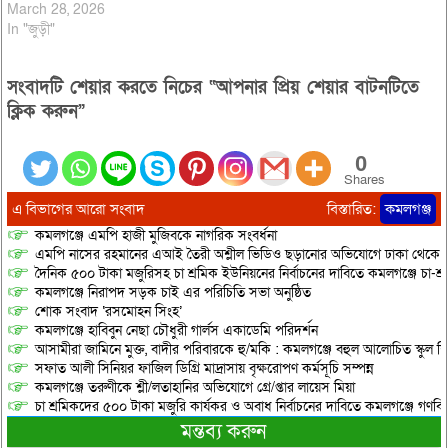
March 28, 2026
In "জুড়ী"
সংবাদটি শেয়ার করতে নিচের “আপনার প্রিয় শেয়ার বাটনটিতে
ক্লিক করুন”
0
Shares
এ বিভাগের আরো সংবাদ
বিস্তারিত:
কমলগঞ্জ
কমলগঞ্জে এমপি হাজী মুজিবকে নাগরিক সংবর্ধনা
এমপি নাসের রহমানের এআই তৈরী অশ্লীল ভিডিও ছড়ানোর অভিযোগে ঢাকা থেকে আ/সা
দৈনিক ৫০০ টাকা মজুরিসহ চা শ্রমিক ইউনিয়নের নির্বাচনের দাবিতে কমলগঞ্জে চা-শ্
কমলগঞ্জে নিরাপদ সড়ক চাই এর পরিচিতি সভা অনুষ্ঠিত
শোক সংবাদ ‘রসমোহন সিংহ’
কমলগঞ্জে হাবিবুন নেছা চৌধুরী গার্লস একাডেমি পরিদর্শন
আসামীরা জামিনে মুক্ত, বাদীর পরিবারকে হু/মকি : কমলগঞ্জে বহুল আলোচিত স্কুল শি
সফাত আলী সিনিয়র ফাজিল ডিগ্রি মাদ্রাসায় বৃক্ষরোপণ কর্মসূচি সম্পন্ন
কমলগঞ্জে তরুণীকে শ্লী/লতাহানির অভিযোগে গ্রে/প্তার লায়েস মিয়া
চা শ্রমিকদের ৫০০ টাকা মজুরি কার্যকর ও অবাধ নির্বাচনের দাবিতে কমলগঞ্জে গণবি
মন্তব্য করুন