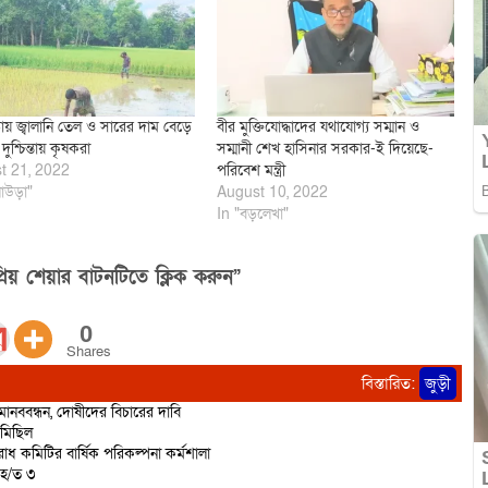
ায় জ্বালানি তেল ও সারের দাম বেড়ে
বীর মুক্তিযোদ্ধাদের যথাযোগ্য সম্মান ও
দুশ্চিন্তায় কৃষকরা
সম্মানী শেখ হাসিনার সরকার-ই দিয়েছে-
t 21, 2022
পরিবেশ মন্ত্রী
াউড়া"
August 10, 2022
In "বড়লেখা"
িয় শেয়ার বাটনটিতে ক্লিক করুন”
0
Shares
বিস্তারিত:
জুড়ী
ানববন্ধন, দোষীদের বিচারের দাবি
 মিছিল
োধ কমিটির বার্ষিক পরিকল্পনা কর্মশালা
আ/হ/ত ৩