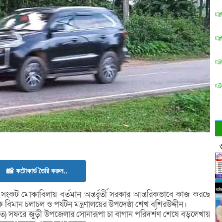
📸 ফটোকার্ড তৈরি করুন..
সংকট মোকাবিলায় বর্তমান অন্তর্র্বর্তী সরকার আন্তরিকভাবে কাজ করছে
িক বিমান চলাচল ও পর্যটন মন্ত্রণালয়ের উপদেষ্ঠা শেখ বশিরউদ্দীন।
্ধারিত) সফরে জুড়ী উপজেলার সোনারূপা চা বাগান পরিদর্শণ শেষে বড়লেখায়