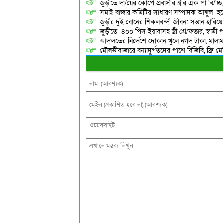
জুড়ীতে দা/য়ের কোপে প্রবাসীর স্ত্রীর এক পা বি/চ্ছিন
সমাই বাজার কমিটির সাধারণ সম্পাদক আব্দুল হকে
জুড়ীর দুই বোনের শিকলবন্দী জীবন: সন্তান হারি
জুড়ীতে ৪০০ পিস ইয়াবাসহ স্ত্রী গ্রে/ফতার, স্বামী
আদালতের নির্দেশে দোকান খুলে নগদ টাকা, মালামাল
মৌলভীবাজারে বন্যাদুর্গতদের পাশে বিজিবি, ফ্রি ম