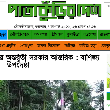
মৌলভীবাজার, শুক্রবার, ৭ আগস্ট ২০২৬, ২৩ শ্রাবণ ১৪৩৩
জুড়ী
মৌলভীবাজার
কমলগঞ্জ
শ্রীমঙ্গল
কুলাউড়া
বড়লেখা
রাজন
থ্য-প্রযুক্তি
খেলাধুলা
আনন্দ-বিনোদন
সাহিত্য
কবিতা-ছড়া
কৌতু
ন্তর্র্বর্তী সরকার আন্তরিক : বাণিজ্য
উপদেষ্ঠা