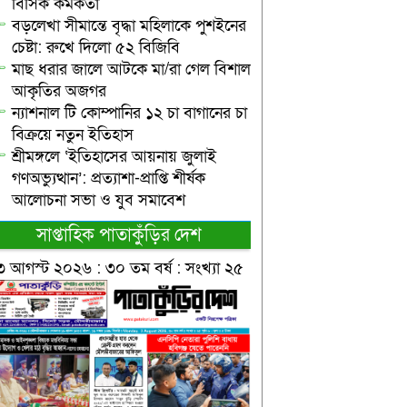
বিসিক কর্মকর্তা
বড়লেখা সীমান্তে বৃদ্ধা মহিলাকে পুশইনের
চেষ্টা: রুখে দিলো ৫২ বিজিবি
মাছ ধরার জালে আটকে মা/রা গেল বিশাল
আকৃতির অজগর
ন্যাশনাল টি কোম্পানির ১২ চা বাগানের চা
বিক্রয়ে নতুন ইতিহাস
শ্রীমঙ্গলে ‘ইতিহাসের আয়নায় জুলাই
গণঅভ্যুত্থান’: প্রত্যাশা-প্রাপ্তি শীর্ষক
আলোচনা সভা ও যুব সমাবেশ
সাপ্তাহিক পাতাকুঁড়ির দেশ
৩ আগস্ট ২০২৬ : ৩০ তম বর্ষ : সংখ্যা ২৫