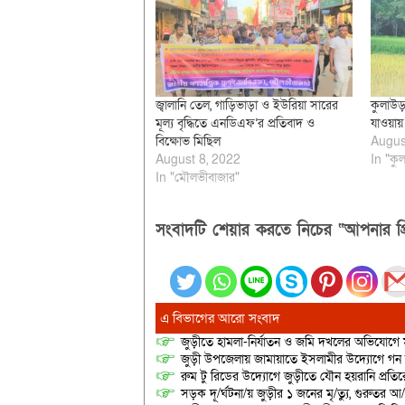
জ্বালানি তেল, গাড়িভাড়া ও ইউরিয়া সারের
কুলাউড়
মূল্য বৃদ্ধিতে এনডিএফ’র প্রতিবাদ ও
যাওয়ায় 
বিক্ষোভ মিছিল
Augus
August 8, 2022
In "কুল
In "মৌলভীবাজার"
সংবাদটি শেয়ার করতে নিচের “আপনার প্র
এ বিভাগের আরো সংবাদ
জুড়ীতে হামলা-নির্যাতন ও জমি দখলের অভিযোগে ম
জুড়ী উপজেলায় জামায়াতে ইসলামীর উদ্যোগে গন
রুম টু রিডের উদ্যোগে জুড়ীতে যৌন হয়রানি প্রতির
সড়ক দূ/র্ঘটনা/য় জুড়ীর ১ জনের মৃ/ত্যু, গুরুতর 