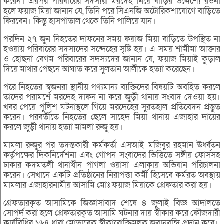
করেন। এরপর পরিবারের সদস্যরা মরদেহ নিয়ে বাড়ির উদ্দেশ্যে রওনা
হলে ফয়াজ মিয়া জানান যে, তিনি পরে সিএনজি অটোরিকশাযোগে বাড়িতে
ফিরবেন। কিন্তু হাসপাতাল থেকে তিনি পালিয়ে যান।
পরদিন ২৭ জুন নিহতের দাফনের সময় ফয়াজ মিয়া বাড়িতে উপস্থিত না
হওয়ায় পরিবারের সদস্যদের সন্দেহের সৃষ্টি হয়। এ সময় শামীমা আক্তার
ও হোছনা বেগম পরিবারের সদস্যদের জানান যে, ফয়াজ মিয়াই কুড়াল
দিয়ে মাথার পেছনে আঘাত করে সুলতান আলীকে হত্যা করেছেন।
পরে নিহতের স্বজনরা স্থানীয় গণ্যমান্য ব্যক্তিদের বিষয়টি অবহিত করলে
তাদের পরামর্শে মরদেহ দাফন না করে জুড়ী থানায় সংবাদ দেওয়া হয়।
খবর পেয়ে পুলিশ ঘটনাস্থলে গিয়ে মরদেহের সুরতহাল প্রতিবেদন প্রস্তুত
করেন। পরবর্তীতে নিহতের ছেলে সাহেদ মিয়া থানায় এজাহার দায়ের
করলে জুড়ী থানায় হত্যা মামলা রুজু হয়।
মামলা রুজুর পর তদন্তকারী কর্মকর্তা এসআই মজিবুর রহমান ঊর্ধ্বতন
কর্তৃপক্ষের দিকনির্দেশনা এবং গোপন সংবাদের ভিত্তিতে সঙ্গীয় ফোর্সসহ
ঢাকার কদমতলী থানাধীন পাগলা ওয়াসা এলাকায় অভিযান পরিচালনা
করেন। সেখানে একটি প্রতিষ্ঠানের নিরাপত্তা কর্মী হিসেবে কর্মরত অবস্থায়
মামলার এজাহারনামীয় আসামি মোঃ ফয়াজ মিয়াকে গ্রেফতার করা হয়।
গ্রেফতারকৃত আসামিকে জিজ্ঞাসাবাদ শেষে ৪ জুলাই বিজ্ঞ আদালতে
সোপর্দ করা হলে গ্রেফতারকৃত আসামি ঘটনার দায় স্বীকার করে ফৌজদারী
কার্যবিধির ১৬৪ ধারা মোতাবেক স্বীকারোক্তিমূলক জবানবন্দি প্রদান করে।