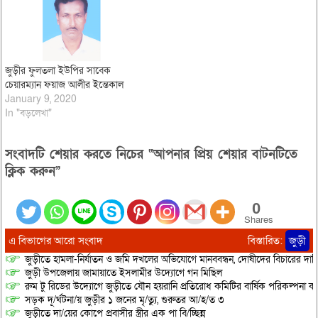
জুড়ীর ফুলতলা ইউপির সাবেক
চেয়ারম্যান ফয়াজ আলীর ইন্তেকাল
January 9, 2020
In "বড়লেখা"
সংবাদটি শেয়ার করতে নিচের “আপনার প্রিয় শেয়ার বাটনটিতে
ক্লিক করুন”
0
Shares
এ বিভাগের আরো সংবাদ
বিস্তারিত:
জুড়ী
জুড়ীতে হামলা-নির্যাতন ও জমি দখলের অভিযোগে মানববন্ধন, দোষীদের বিচারের দাব
জুড়ী উপজেলায় জামায়াতে ইসলামীর উদ্যোগে গন মিছিল
রুম টু রিডের উদ্যোগে জুড়ীতে যৌন হয়রানি প্রতিরোধ কমিটির বার্ষিক পরিকল্পনা কর
সড়ক দূ/র্ঘটনা/য় জুড়ীর ১ জনের মৃ/ত্যু, গুরুতর আ/হ/ত ৩
জুড়ীতে দা/য়ের কোপে প্রবাসীর স্ত্রীর এক পা বি/চ্ছিন্ন