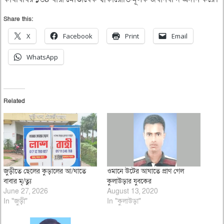
Share this:
X
Facebook
Print
Email
WhatsApp
Related
জুড়ীতে ছেলের কুড়ালের আ/ঘাতে
ওমানে উটের আঘাতে প্রাণ গেল
বাবার মৃ/ত্যু
কুলাউড়ার যুবকের
June 27, 2026
August 13, 2020
In "জুড়ী"
In "কুলাউড়া"