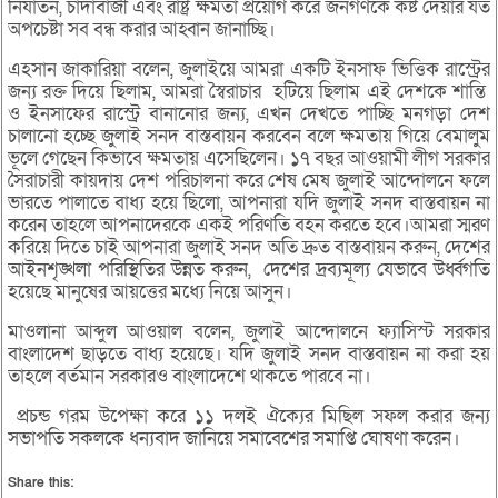
নির্যাতন, চাঁদাবাজী এবং রাষ্ট্র ক্ষমতা প্রয়োগ করে জনগণকে কষ্ট দেয়ার যত
অপচেষ্টা সব বন্ধ করার আহ্বান জানাচ্ছি।
এহসান জাকারিয়া বলেন, জুলাইয়ে আমরা একটি ইনসাফ ভিত্তিক রাস্ট্রের
জন্য রক্ত দিয়ে ছিলাম, আমরা স্বৈরাচার হটিয়ে ছিলাম এই দেশকে শান্তি
ও ইনসাফের রাস্ট্রে বানানোর জন্য, এখন দেখতে পাচ্ছি মনগড়া দেশ
চালানো হচ্ছে জুলাই সনদ বাস্তবায়ন করবেন বলে ক্ষমতায় গিয়ে বেমালুম
ভূলে গেছেন কিভাবে ক্ষমতায় এসেছিলেন। ১৭ বছর আওয়ামী লীগ সরকার
সৈরাচারী কায়দায় দেশ পরিচালনা করে শেষ মেষ জুলাই আন্দোলনে ফলে
ভারতে পালাতে বাধ্য হয়ে ছিলো, আপনারা যদি জুলাই সনদ বাস্তবায়ন না
করেন তাহলে আপনাদেরকে একই পরিণতি বহন করতে হবে।আমরা স্মরণ
করিয়ে দিতে চাই আপনারা জুলাই সনদ অতি দ্রুত বাস্তবায়ন করুন, দেশের
আইনশৃঙ্খলা পরিস্থিতির উন্নত করুন, দেশের দ্রব্যমূল্য যেভাবে উর্ধ্বগতি
হয়েছে মানুষের আয়ত্তের মধ্যে নিয়ে আসুন।
মাওলানা আব্দুল আওয়াল বলেন, জুলাই আন্দোলনে ফ্যাসিস্ট সরকার
বাংলাদেশ ছাড়তে বাধ্য হয়েছে। যদি জুলাই সনদ বাস্তবায়ন না করা হয়
তাহলে বর্তমান সরকারও বাংলাদেশে থাকতে পারবে না।
প্রচন্ড গরম উপেক্ষা করে ১১ দলই ঐক্যের মিছিল সফল করার জন্য
সভাপতি সকলকে ধন্যবাদ জানিয়ে সমাবেশের সমাপ্তি ঘোষণা করেন।
Share this: