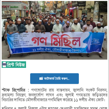
📸 ফটোকার্ড তৈরি করুন..
স্টাফ
রিপোর্টার
:
গণভোটের রায় বাস্তবায়ন, জ্বালানি সংকট নিরসন,
দ্রব্যমূল্য নিয়ন্ত্রণ, জনদুর্ভোগ লাঘব এবং জুলাই গণহত্যায় জড়িতদের
বিচারের দাবিতে মৌলভীবাজারে গণমিছিল করেছে ১১ দলীয় ঐক্য জোট।
শনিবার ৪ জুলাই বিকাল ৫টায় শহরের দেওয়ানী মসজিদের সম্মুখ থেকে