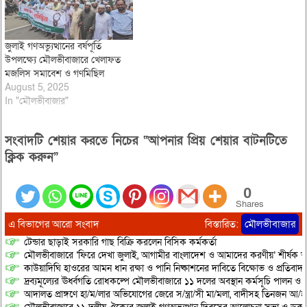
জুলাই গণঅভ্যুত্থানের বর্ষপূর্তি
উপলক্ষ্যে মৌলভীবাজারে খেলাফত
মজলিস সমাবেশ ও গণমিছিল
August 5, 2025
In "মৌলভীবাজার"
সংবাদটি শেয়ার করতে নিচের “আপনার প্রিয় শেয়ার বাটনটিতে
ক্লিক করুন”
0
Shares
এ বিভাগের আরো সংবাদ
বিস্তারিত:
মৌলভীবাজার
টেন্ডার ছাড়াই সরকারি গাছ বিক্রি করলেন বিসিক কর্মকর্তা
মৌলভীবাজারে ‘ফিরে দেখা জুলাই, আগামীর বাংলাদেশ ও আমাদের করণীয়’ শীর্ষক আ
কাউয়াদিঘি হাওরের আমন ধান রক্ষা ও পানি নিষ্কাশনের দাবিতে বিক্ষোভ ও প্রতিবাদ
দ্রব্যমূল্যের ঊর্ধ্বগতি রোধকল্পে মৌলভীবাজারে ১১ দলের অবস্থান কর্মসূচি পালন ও স
আদালত প্রাঙ্গণে হা/ম/লার অভিযোগের জেরে স/ন্ত্রা/সী মা/মলা, বাদীসহ তিনজন আ/হ