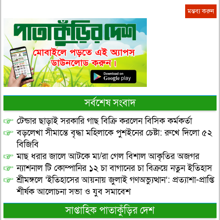
সর্বশেষ সংবাদ
টেন্ডার ছাড়াই সরকারি গাছ বিক্রি করলেন বিসিক কর্মকর্তা
বড়লেখা সীমান্তে বৃদ্ধা মহিলাকে পুশইনের চেষ্টা: রুখে দিলো ৫২
বিজিবি
মাছ ধরার জালে আটকে মা/রা গেল বিশাল আকৃতির অজগর
ন্যাশনাল টি কোম্পানির ১২ চা বাগানের চা বিক্রয়ে নতুন ইতিহাস
শ্রীমঙ্গলে ‘ইতিহাসের আয়নায় জুলাই গণঅভ্যুত্থান’: প্রত্যাশা-প্রাপ্তি
শীর্ষক আলোচনা সভা ও যুব সমাবেশ
সাপ্তাহিক পাতাকুঁড়ির দেশ