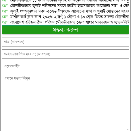
মৌলভীবাজারে ১১ দলীয় ঐক্যের জুলাই গণঅভ্যুত্থান দিবসের আলোচনা সভা ও ডকুমেন্
মৌলভীবাজারে জুলাই শহীদদের স্মরণে জাতীয় ছাত্রসমাজের আলোচনা সভা ও দোয়
জুলাই গণঅভ্যুত্থান দিবস-২০২৬ উপলক্ষে আলোচনা সভা ও জুলাই যোদ্ধাদের সংবর্ধ
মার্শাল আর্ট ক্লাব কাপ-২০২৬: ২ স্বর্ণ, ১ রৌপ্য ও ১০ ব্রোঞ্জ জিতে সাফল্য মৌলভীবাজ
বাংলাদেশ হরিজন ঐক্য পরিষদ মৌলভীবাজার জেলা শাখার মানববন্ধন ও স্মারকলিপি প
মন্তব্য করুন