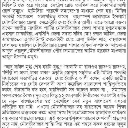
মিছিলটি শুরু হয়ে শহরের সেন্ট্রাল রোড প্রদক্ষিণ করে সিকান্দার আলী
রোড ঁসম্মুখে হামিদিয়া পয়েন্টে সমাবেশের মাধ্যমে শেষ হয়। মিছিল
পরবর্তী সমাবেশে সভাপতিত্ব করেন বাংলাদেশ জামায়াতে ইসলামী
মৌলভীবাজার জেলা সেক্রেটারি মোঃ ইয়ামির আলী। এতে আরো বক্তব্য
রাখেন জাতীয় নাগরিক পার্টির মৌলভীবাজার জেলা শাখার যুগ্মসমন্বয়ক
এহসান জাকারিয়া, এনসিপি জেলা সদস্য সচিব মোঃ রুহুল আমিন, জেলা
জামায়াতের অ্যাসিস্ট্যান্ট সেক্রেটারী মোঃ আলা উদ্দীন শাহ, বাংলাদেশ
খেলাফত মজলিস মৌলভীবাজার জেলা শাখার অফিস সম্পাদক মাওলানা
আব্দুল ওয়াদুদ,মৌলভীবাজার পৌর জামায়াতের আমির হাফেজ মাওলানা
তাজুল ইসলাম প্রমুখ।
“আবু সাঈদ মুগ্ধ শেষ হয়নি যুদ্ধ,” “দালালি না রাজপথ রাজপথ রাজপথ,
“দিল্লি না ঢাকা, ঢাকা ঢাকা” প্রভৃতি স্লোগান সম্বলিত এই মিছিল পরবর্তী
সমাবেশে সভাপতির বক্তব্যে মোঃ ইয়ামির আলী বলেন, একটি জাতীয়
নির্বাচনের পর গোটা দেশবাসী আশা করেছিল বাংলাদেশ শান্তিপূর্ণভাবে
চলবে, চাঁদাবাজি বন্ধ হবে, ফ্যাসিবাদী সব আচরণ চলবে না , সমাজের
সকল ক্ষেত্রে বৈষম্য দূর হবে কিন্তু ১২ ফেব্রুয়ারি নির্বাচনের পর গোটা জাতি
যে নতুন বাংলাদেশের স্বপ্ন দেখেছিল সেই নতুন বাংলাদেশ এখনো
প্রতিষ্ঠিত হয় নাই। এখনো মৌলভীবাজার সহ সারাদেশে অনেক শিক্ষা
প্রতিষ্ঠানের অধ্যক্ষকে রুমে তালা দিয়ে শিক্ষাপ্রতিষ্ঠানের স্বাভাবিক কার্যক্রম
বন্ধ করার পায়তারা চলছে। এই ধরনের উশৃঙ্খল আচরণ দেশবাসী প্রত্যাশা
করে নাই, মৌলভীবাজার শান্তি প্রিয় শহর এই শহরে সকল ধরনের জুলুম