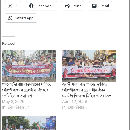
X
Facebook
Print
Email
WhatsApp
Related
গণভোটের রায় বাস্তবায়নের দাবিতে
জুলাই সনদ বাস্তবায়নের দাবিতে
মৌলভীবাজারে ১১দলীয় ঐক্যের
মৌলভীবাজারে ১১ দলীয় ঐক্য
গণমিছিল ও সমাবেশ
জোটের বিক্ষোভ মিছিল ও সমাবেশ
May 2, 2026
April 12, 2026
In "মৌলভীবাজার"
In "মৌলভীবাজার"