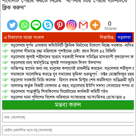
সংবাদটি শেয়ার করতে নিচের “আপনার প্রিয় শেয়ার বাটনটিতে
ক্লিক করুন”
0
Shares
এ বিভাগের আরো সংবাদ
বিস্তারিত:
বড়লেখা
বড়লেখায় দুর্গম এলাকায় কমিউনিটি ক্লিনিক নির্মাণের উদ্যোগ নিচ্ছে সরকার- নাসির
বড়লেখা সীমান্তে বৃদ্ধা মহিলাকে পুশইনের চেষ্টা: রুখে দিলো ৫২ বিজিবি
বড়লেখায় জুলাই শহীদদের স্মরণে সহকারী শিক্ষক সমিতির মাসব্যাপী বৃক্ষরোপণ কর্ম
বড়লেখায় নানা কর্মসূচিতে জুলাই গণঅভ্যুত্থান দিবস উদযাপন
ব্যক্তিগত স্বার্থের জন্য নয়, মানুষের কল্যাণেই রাজনীতি করছেন: বড়লেখায় শরীফুল হ
সমাজকে আলোকিত করতে যুব সমাজের ভূমিকা গুরুত্বপূর্ণ : ডক্টর মোস্তাফিজুর রহম
বড়লেখা সরকারি ডিগ্রি কলেজ : হিসাব রক্ষক মিন্টুর শেষ কর্মদিবসে ব্যতিক্রমী স্মৃ
আদালত কর্তৃক বিজয়ী ঘোষণার ৩ বছর, বড়লেখায় ইউপি সদস্য সোনামের শপথ গ্র
বড়লেখায় পাতাকুঁড়ি শিশুকিশোর থিয়েটারের কার্যকরী কমিটি গঠন
বড়লেখা থানা পুলিশের বিশেষ অভিযানে সা/জাপ্রাপ্ত আ/সা/মিসহ গ্রে/ফ/তার ৫
মন্তব্য করুন