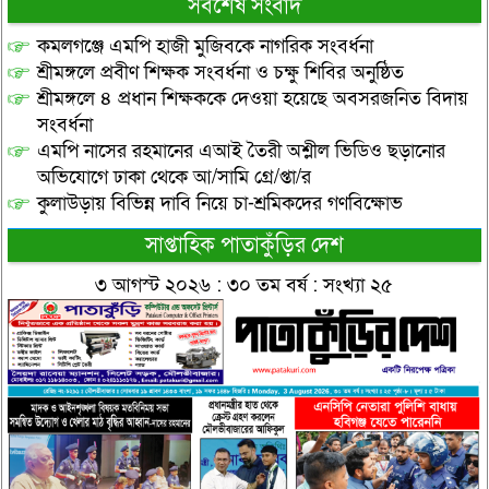
সর্বশেষ সংবাদ
কমলগঞ্জে এমপি হাজী মুজিবকে নাগরিক সংবর্ধনা
শ্রীমঙ্গলে প্রবীণ শিক্ষক সংবর্ধনা ও চক্ষু শিবির অনুষ্ঠিত
শ্রীমঙ্গলে ৪ প্রধান শিক্ষককে দেওয়া হয়েছে অবসরজনিত বিদায়
সংবর্ধনা
এমপি নাসের রহমানের এআই তৈরী অশ্লীল ভিডিও ছড়ানোর
অভিযোগে ঢাকা থেকে আ/সামি গ্রে/প্তা/র
কুলাউড়ায় বিভিন্ন দাবি নিয়ে চা-শ্রমিকদের গণবিক্ষোভ
সাপ্তাহিক পাতাকুঁড়ির দেশ
৩ আগস্ট ২০২৬ : ৩০ তম বর্ষ : সংখ্যা ২৫