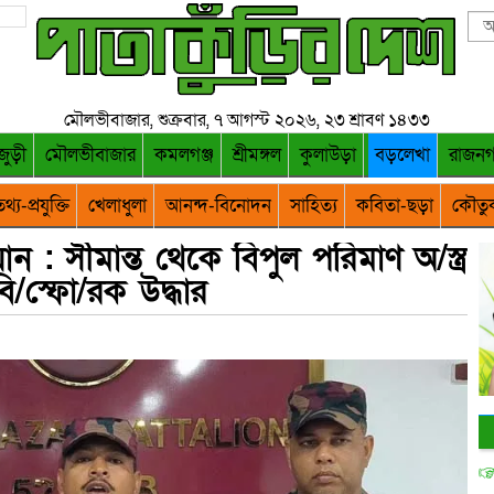
মৌলভীবাজার, শুক্রবার, ৭ আগস্ট ২০২৬, ২৩ শ্রাবণ ১৪৩৩
জুড়ী
মৌলভীবাজার
কমলগঞ্জ
শ্রীমঙ্গল
কুলাউড়া
বড়লেখা
রাজন
থ্য-প্রযুক্তি
খেলাধুলা
আনন্দ-বিনোদন
সাহিত্য
কবিতা-ছড়া
কৌতু
 : সীমান্ত থেকে বিপুল পরিমাণ অ/স্ত্র
ি/স্ফো/রক উদ্ধার