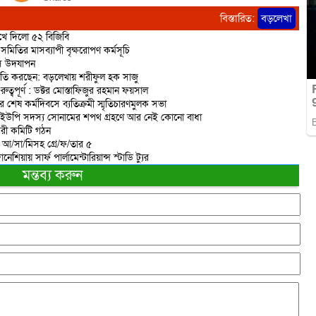
বিস্তারিত:
বড়লেখা
রুখে দিলো ৫২ বিজিবি
মিতির মাসব্যাপী বৃক্ষরোপণ কর্মসূচি
িবস উদযাপন
রাজনীতি করছেন: বড়লেখায় শরীফুল হক সাজু
বপূর্ণ : ডক্টর মোস্তাফিজুর রহমান ফয়সাল
র শেষ কর্মদিবসে ব্যতিক্রমী স্মৃতিচারণমুলক সভা
 ইউপি সদস্য সোনামের শপথ গ্রহণে আর নেই কোনো বাধা
করী কমিটি গঠন
ত আ/সা/মিসহ গ্রে/ফ/তার ৫
িয়ায় সার্ফ পার্লামেন্টারিয়ান্স স্টাডি ট্যুর
মন্তব্য করুন