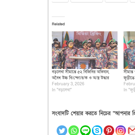
Related
বড়লেখা সীমান্তে ৫২ বিজিবির অভিযান,
সীমান্ত 
অবৈধ উচ্চ বি/স্ফো/র/ক ও অ/স্ত্র উদ্ধার
জুড়ীতে 
February 3, 2026
Febru
In "বড়লেখা"
In "জুড়
সংবাদটি শেয়ার করতে নিচের “আপনার প্র