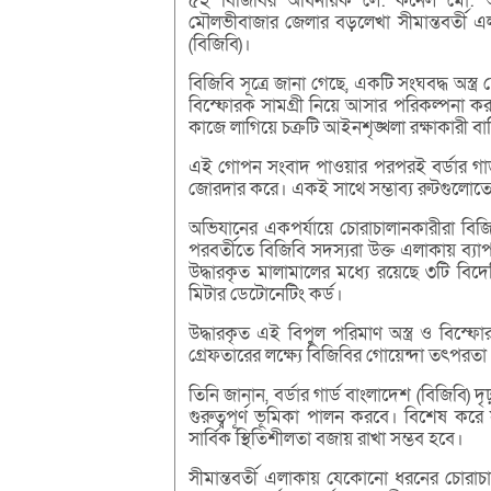
৫২ বিজিবির অধিনায়ক লে: কর্নেল মো: আতাউ
মৌলভীবাজার জেলার বড়লেখা সীমান্তবর্তী এ
(বিজিবি)।
বিজিবি সূত্রে জানা গেছে, একটি সংঘবদ্ধ অস্ত্র 
বিস্ফোরক সামগ্রী নিয়ে আসার পরিকল্পনা করছিল
কাজে লাগিয়ে চক্রটি আইনশৃঙ্খলা রক্ষাকারী 
এই গোপন সংবাদ পাওয়ার পরপরই বর্ডার গার্ড
জোরদার করে। একই সাথে সম্ভাব্য রুটগুলোতে
অভিযানের একপর্যায়ে চোরাচালানকারীরা বিজি
পরবর্তীতে বিজিবি সদস্যরা উক্ত এলাকায় ব্যাপক
উদ্ধারকৃত মালামালের মধ্যে রয়েছে ৩টি বিদ
মিটার ডেটোনেটিং কর্ড।
উদ্ধারকৃত এই বিপুল পরিমাণ অস্ত্র ও বিস্ফো
গ্রেফতারের লক্ষ্যে বিজিবির গোয়েন্দা তৎপরত
তিনি জানান, বর্ডার গার্ড বাংলাদেশ (বিজিবি) দ
গুরুত্বপূর্ণ ভূমিকা পালন করবে। বিশেষ করে
সার্বিক স্থিতিশীলতা বজায় রাখা সম্ভব হবে।
সীমান্তবর্তী এলাকায় যেকোনো ধরনের চোরাচালান