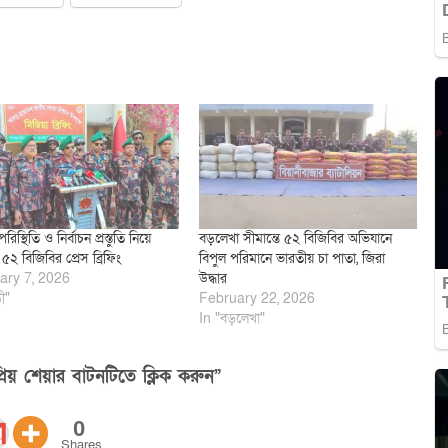
পরিস্থিতি ও নির্বাচন প্রস্তুতি নিয়ে
বড়লেখা সীমান্তে ৫২ বিজিবির অভিযানে
৫২ বিজিবির প্রেস ব্রিফিং
বিপুল পরিমানে ভারতীয় চা পাতা, জিরা
ary 7, 2026
উদ্ধার
ী"
February 22, 2026
In "বড়লেখা"
িয় শেয়ার বাটনটিতে ক্লিক করুন”
0
Shares