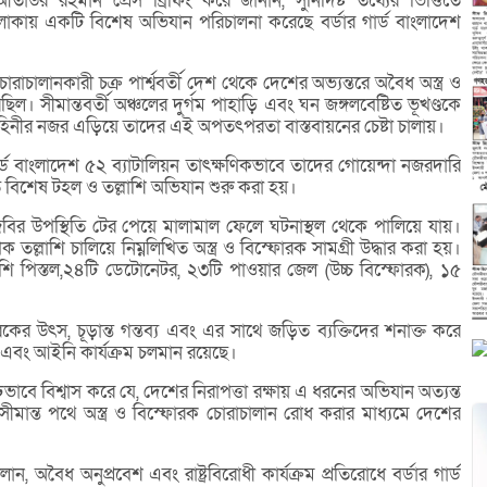
র রহমান প্রেস ব্রিফিং করে জানান, সুনির্দিষ্ট তথ্যের ভিত্তিতে
লাকায় একটি বিশেষ অভিযান পরিচালনা করেছে বর্ডার গার্ড বাংলাদেশ
চোরাচালানকারী চক্র পার্শ্ববর্তী দেশ থেকে দেশের অভ্যন্তরে অবৈধ অস্ত্র ও
। সীমান্তবর্তী অঞ্চলের দুর্গম পাহাড়ি এবং ঘন জঙ্গলবেষ্টিত ভূখণ্ডকে
বাহিনীর নজর এড়িয়ে তাদের এই অপতৎপরতা বাস্তবায়নের চেষ্টা চালায়।
 বাংলাদেশ ৫২ ব্যাটালিয়ন তাৎক্ষণিকভাবে তাদের গোয়েন্দা নজরদারি
 বিশেষ টহল ও তল্লাশি অভিযান শুরু করা হয়।
বির উপস্থিতি টের পেয়ে মালামাল ফেলে ঘটনাস্থল থেকে পালিয়ে যায়।
 তল্লাশি চালিয়ে নিম্নলিখিত অস্ত্র ও বিস্ফোরক সামগ্রী উদ্ধার করা হয়।
েশি পিস্তল,২৪টি ডেটোনেটর, ২৩টি পাওয়ার জেল (উচ্চ বিস্ফোরক), ১৫
রকের উৎস, চূড়ান্ত গন্তব্য এবং এর সাথে জড়িত ব্যক্তিদের শনাক্ত করে
া এবং আইনি কার্যক্রম চলমান রয়েছে।
ৃঢ়ভাবে বিশ্বাস করে যে, দেশের নিরাপত্তা রক্ষায় এ ধরনের অভিযান অত্যন্ত
 সীমান্ত পথে অস্ত্র ও বিস্ফোরক চোরাচালান রোধ করার মাধ্যমে দেশের
, অবৈধ অনুপ্রবেশ এবং রাষ্ট্রবিরোধী কার্যক্রম প্রতিরোধে বর্ডার গার্ড