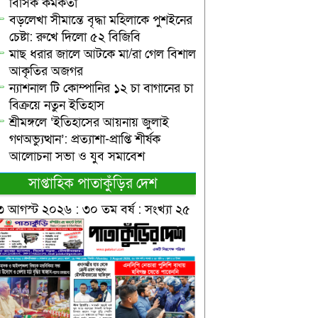
বিসিক কর্মকর্তা
বড়লেখা সীমান্তে বৃদ্ধা মহিলাকে পুশইনের
চেষ্টা: রুখে দিলো ৫২ বিজিবি
মাছ ধরার জালে আটকে মা/রা গেল বিশাল
আকৃতির অজগর
ন্যাশনাল টি কোম্পানির ১২ চা বাগানের চা
বিক্রয়ে নতুন ইতিহাস
শ্রীমঙ্গলে ‘ইতিহাসের আয়নায় জুলাই
গণঅভ্যুত্থান’: প্রত্যাশা-প্রাপ্তি শীর্ষক
আলোচনা সভা ও যুব সমাবেশ
সাপ্তাহিক পাতাকুঁড়ির দেশ
৩ আগস্ট ২০২৬ : ৩০ তম বর্ষ : সংখ্যা ২৫